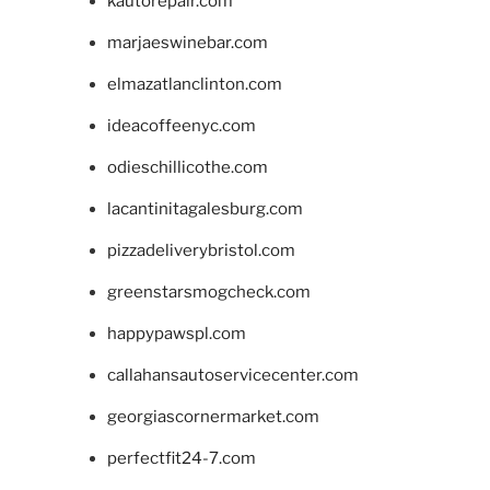
kautorepair.com
marjaeswinebar.com
elmazatlanclinton.com
ideacoffeenyc.com
odieschillicothe.com
lacantinitagalesburg.com
pizzadeliverybristol.com
greenstarsmogcheck.com
happypawspl.com
callahansautoservicecenter.com
georgiascornermarket.com
perfectfit24-7.com