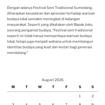
Dengan adanya Festival Seni Tradisional Sumedang,
diharapkan kesadaran dan apresiasi terhadap warisan
budaya lokal semakin meningkat di kalangan
masyarakat. Seperti yang dikatakan oleh Bapak Joko,
seorang pengamat budaya, “Festival seni tradisional
seperti ini tidak hanya memperkaya warisan budaya
lokal, tetapi juga menjadi wahana untuk membangun
identitas budaya yang kuat dan lestari bagi generasi
mendatang.”
August 2026
M
T
W
T
F
S
S
1
2
3
4
5
6
7
8
9