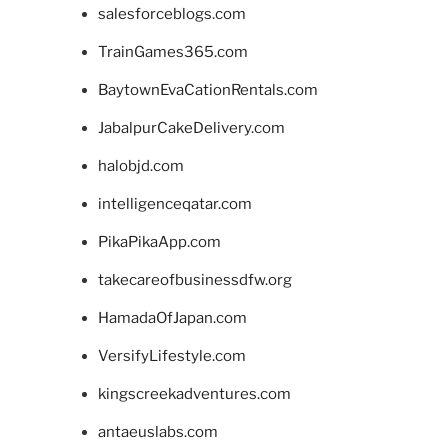
salesforceblogs.com
TrainGames365.com
BaytownEvaCationRentals.com
JabalpurCakeDelivery.com
halobjd.com
intelligenceqatar.com
PikaPikaApp.com
takecareofbusinessdfw.org
HamadaOfJapan.com
VersifyLifestyle.com
kingscreekadventures.com
antaeuslabs.com