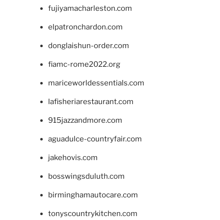
fujiyamacharleston.com
elpatronchardon.com
donglaishun-order.com
fiamc-rome2022.org
mariceworldessentials.com
lafisheriarestaurant.com
915jazzandmore.com
aguadulce-countryfair.com
jakehovis.com
bosswingsduluth.com
birminghamautocare.com
tonyscountrykitchen.com