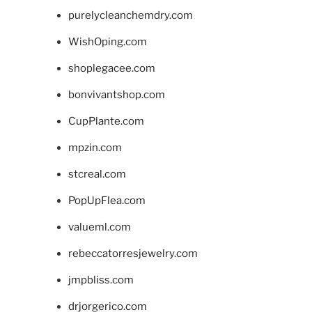
purelycleanchemdry.com
WishOping.com
shoplegacee.com
bonvivantshop.com
CupPlante.com
mpzin.com
stcreal.com
PopUpFlea.com
valueml.com
rebeccatorresjewelry.com
jmpbliss.com
drjorgerico.com