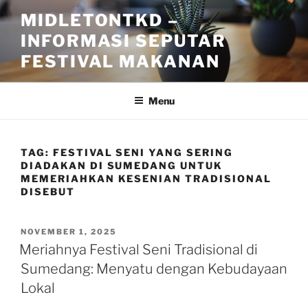
Skip
MIDLETONTKD –
to
INFORMASI SEPUTAR
content
FESTIVAL MAKANAN
Menu
TAG:
FESTIVAL SENI YANG SERING
DIADAKAN DI SUMEDANG UNTUK
MEMERIAHKAN KESENIAN TRADISIONAL
DISEBUT
POSTED
NOVEMBER 1, 2025
ON
Meriahnya Festival Seni Tradisional di
Sumedang: Menyatu dengan Kebudayaan
Lokal