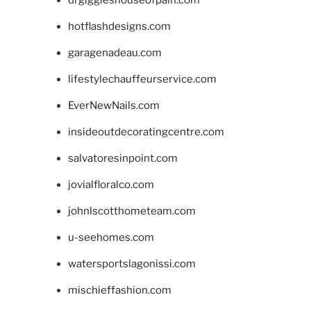
drgiggleshouseofpain.com
hotflashdesigns.com
garagenadeau.com
lifestylechauffeurservice.com
EverNewNails.com
insideoutdecoratingcentre.com
salvatoresinpoint.com
jovialfloralco.com
johnlscotthometeam.com
u-seehomes.com
watersportslagonissi.com
mischieffashion.com