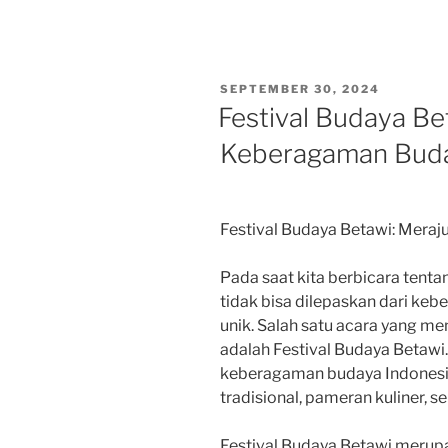
POSTED
SEPTEMBER 30, 2024
ON
Festival Budaya Be
Keberagaman Buda
Festival Budaya Betawi: Mera
Pada saat kita berbicara tent
tidak bisa dilepaskan dari ke
unik. Salah satu acara yang m
adalah Festival Budaya Betawi. 
keberagaman budaya Indonesia
tradisional, pameran kuliner, s
Festival Budaya Betawi meru