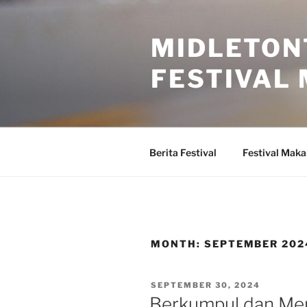
Skip
to
MIDLETON
content
FESTIVAL
Berita Festival
Festival Mak
MONTH:
SEPTEMBER 202
POSTED
SEPTEMBER 30, 2024
ON
Berkumpul dan Men