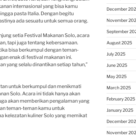
kanan internasional yang bisa kamu
December 20
 hingga pasta Italia. Dengan begitu
November 20
pastinya ada sesuatu untuk semua orang.
September 20
jung setia Festival Makanan Solo, acara
an, tapi juga tentang kebersamaan.
August 2025
tika bisa berkumpul dengan teman-
July 2025
an enak di festival makanan ini.
n yang selalu dinantikan setiap tahun,”
June 2025
May 2025
atan untuk berkumpul dan menikmati
March 2025
nan Solo. Acara ini tidak hanya akan
February 2025
 juga akan memberikan pengalaman yang
a dan teman-teman kamu untuk
January 2025
a kelezatan kuliner Solo yang memikat
December 20
November 20