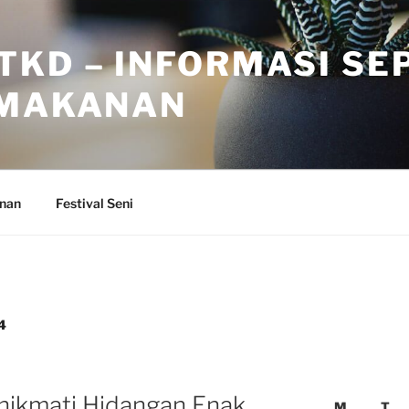
TKD – INFORMASI SE
 MAKANAN
anan
Festival Seni
4
ikmati Hidangan Enak
M
T