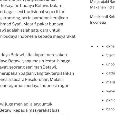
Menjelajahi Ra
kekayaan budaya Betawi. Dalam
Makanan India 
berbagai seni tradisional seperti tari
Menikmati Kele
 kromong, serta pameran kerajinan
Indonesia
hmad Syafii Maarif, pakar budaya
awi adalah salah satu cara untuk
 budaya Indonesia kepada masyarakat
okhe
udaya Betawi, kita dapat merasakan
thei
ya Betawi yang masih lestari hingga
unbo
ayat, seorang seniman Betawi,
catfr
erupakan bagian yang tak terpisahkan
esia secara keseluruhan. Melalui
maria
ut keberagaman budaya Indonesia agar
wayw
pidf
awi juga menjadi ajang untuk
banc
Betawi kepada masyarakat luas.