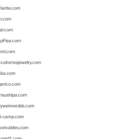
lante.com
n.com
eal.com
pFlea.com
eml.com
ccatorresjewelry.com
liss.com
gerico.com
nsushipa.com
yweimerdds.com
i-camp.com
eceivables.com
onst1.com