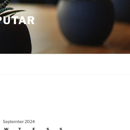
PUTAR
September 2024
W
T
F
S
S