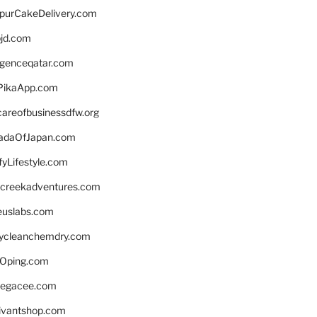
lpurCakeDelivery.com
bjd.com
ligenceqatar.com
PikaApp.com
careofbusinessdfw.org
daOfJapan.com
fyLifestyle.com
screekadventures.com
euslabs.com
lycleanchemdry.com
Oping.com
legacee.com
ivantshop.com