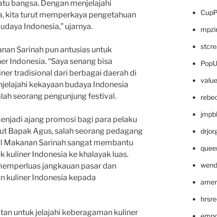
uatu bangsa. Dengan menjelajahi
CupP
a, kita turut memperkaya pengetahuan
udaya Indonesia,” ujarnya.
mpzi
stcr
nan Sarinah pun antusias untuk
er Indonesia. “Saya senang bisa
PopU
r tradisional dari berbagai daerah di
valu
njelajahi kekayaan budaya Indonesia
alah seorang pengunjung festival.
rebe
jmpb
a menjadi ajang promosi bagi para pelaku
rut Bapak Agus, salah seorang pedagang
drjor
tival Makanan Sarinah sangat membantu
quee
uliner Indonesia ke khalayak luas.
wend
sa memperluas jangkauan pasar dan
kuliner Indonesia kepada
amer
hrsr
tan untuk jelajahi keberagaman kuliner
empc