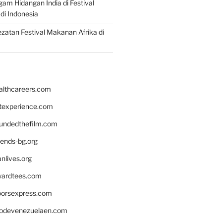
gam Hidangan India di Festival
di Indonesia
zatan Festival Makanan Afrika di
althcareers.com
ntexperience.com
undedthefilm.com
iends-bg.org
nlives.org
ardtees.com
loorsexpress.com
odevenezuelaen.com