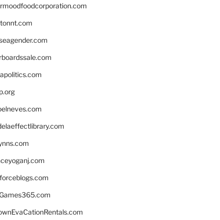
ermoodfoodcorporation.com
stonnt.com
seagender.com
rboardssale.com
apolitics.com
p.org
elneves.com
laeffectlibrary.com
lynns.com
nceyoganj.com
sforceblogs.com
nGames365.com
ownEvaCationRentals.com