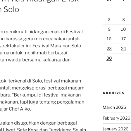
n Solo
2
3
9
10
 menikmati hidangan enak di Festival
mu harus segera merencanakan untuk
16
17
spektakuler ini. Festival Makanan Solo
23
24
rna untuk menikmati berbagai
30
kan waktu bersama keluarga dan
oki terkenal di Solo, festival makanan
 untuk mengeksplorasi berbagai macam
ARCHIVES
baru. “Berkumpul di festival makanan
makanan, tapi juga tentang pengalaman
March 2026
ujar Chef Aiko.
February 2026
mu akan disuguhkan dengan berbagai
January 2026
 Liwet, Sate Kere, dan Tengkleng. Selain