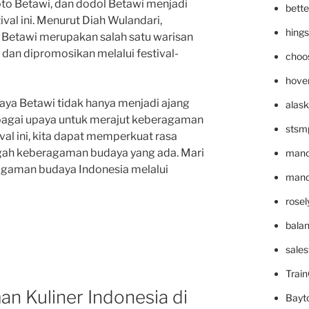
oto Betawi, dan dodol Betawi menjadi
bett
ival ini. Menurut Diah Wulandari,
hing
ner Betawi merupakan salah satu warisan
 dan dipromosikan melalui festival-
choo
hove
aya Betawi tidak hanya menjadi ajang
alask
ebagai upaya untuk merajut keberagaman
stsm
val ini, kita dapat memperkuat rasa
ngah keberagaman budaya yang ada. Mari
mano
gaman budaya Indonesia melalui
mande
rose
bala
sale
Trai
an Kuliner Indonesia di
Bayt