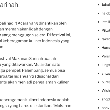
arinah!
Jaba
halo
intel
li hadir! Acara yang dinantikan oleh
 akan memanjakan lidah dengan
Pika
yang menggugah selera. Di festival ini,
take
ahi keberagaman kuliner Indonesia yang
an.
Hama
Versi
estival Makanan Sarinah adalah
 yang ditawarkan. Mulai dari sate
king
ngga pempek Palembang, semua bisa
anta
erbagai hidangan tradisional dari
pure
tentu akan menjadi pengalaman kuliner
Wish
shop
keberagaman kuliner Indonesia adalah
ngsa yang harus dilestarikan. “Makanan
bonv