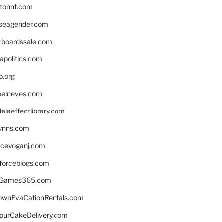
stonnt.com
seagender.com
rboardssale.com
apolitics.com
p.org
elneves.com
laeffectlibrary.com
lynns.com
nceyoganj.com
sforceblogs.com
nGames365.com
ownEvaCationRentals.com
lpurCakeDelivery.com