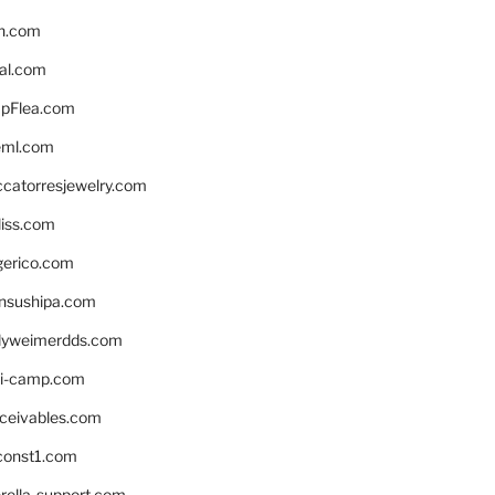
n.com
eal.com
pFlea.com
eml.com
ccatorresjewelry.com
liss.com
gerico.com
nsushipa.com
yweimerdds.com
i-camp.com
eceivables.com
onst1.com
rella-support.com