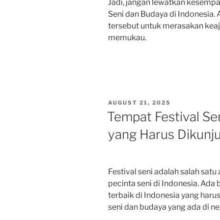
Jadi, jangan lewatkan kesempa
Seni dan Budaya di Indonesia. A
tersebut untuk merasakan keaj
memukau.
POSTED
AUGUST 21, 2025
ON
Tempat Festival Sen
yang Harus Dikunj
Festival seni adalah salah satu
pecinta seni di Indonesia. Ada 
terbaik di Indonesia yang har
seni dan budaya yang ada di neg