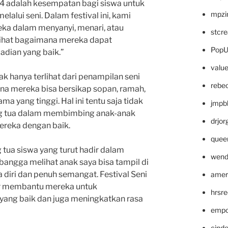
n 4 adalah kesempatan bagi siswa untuk
mpzi
alui seni. Dalam festival ini, kami
eka dalam menyanyi, menari, atau
stcr
lihat bagaimana mereka dapat
PopU
dian yang baik.”
valu
ak hanya terlihat dari penampilan seni
rebe
ana mereka bisa bersikap sopan, ramah,
a yang tinggi. Hal ini tentu saja tidak
jmpb
ang tua dalam membimbing anak-anak
drjor
ereka dengan baik.
quee
g tua siswa yang turut hadir dalam
wend
 bangga melihat anak saya bisa tampil di
diri dan penuh semangat. Festival Seni
amer
ar membantu mereka untuk
hrsr
ang baik dan juga meningkatkan rasa
empc
cinde