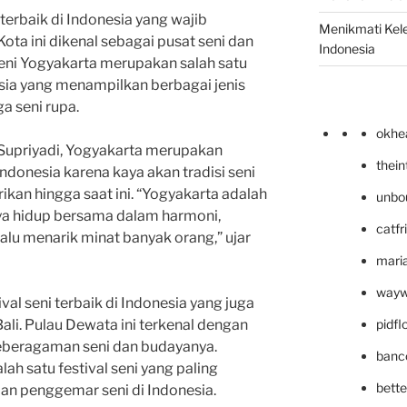
 terbaik di Indonesia yang wajib
Menikmati Kele
ota ini dikenal sebagai pusat seni dan
Indonesia
Seni Yogyakarta merupakan salah satu
nesia yang menampilkan berbagai jenis
ga seni rupa.
okhe
Supriyadi, Yogyakarta merupakan
thei
 Indonesia karena kaya akan tradisi seni
ikan hingga saat ini. “Yogyakarta adalah
unbo
ya hidup bersama dalam harmoni,
catfr
elalu menarik minat banyak orang,” ujar
maria
wayw
val seni terbaik di Indonesia yang juga
pidf
Bali. Pulau Dewata ini terkenal dengan
eberagaman seni dan budayanya.
banc
lah satu festival seni yang paling
bett
dan penggemar seni di Indonesia.