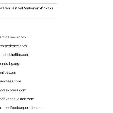
zatan Festival Makanan Afrika di
althcareers.com
ntexperience.com
undedthefilm.com
iends-bg.org
nlives.org
ardtees.com
loorsexpress.com
odevenezuelaen.com
ermoodfoodcorporation.com