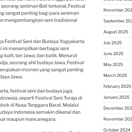
, seorang seniman Bali terkenal, Festival
November 20
ng sangat penting bagi para seniman
an mengembangkan seni tradisional
September 20
August 2025
juga Festival Seni dan Budaya Yogyakarta
July 2025
al ini menampilkan berbagai seni
June 2025
 kulit, tari Jawa, dan batik. Menurut
ja, seorang ahli budaya Jawa, Festival
May 2025
merupakan momen yang sangat penting
March 2025
daya Jawa.
February 2025
rta, festival seni dan budaya juga
January 2025
donesia, seperti Festival Seni Toraja di
mbok di Nusa Tenggara Barat. Melalui
December 20
n budaya Indonesia semakin dikenal dan
November 20
lokal maupun mancanegara.
October 2024