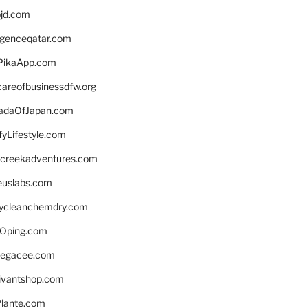
bjd.com
ligenceqatar.com
PikaApp.com
careofbusinessdfw.org
daOfJapan.com
fyLifestyle.com
screekadventures.com
euslabs.com
lycleanchemdry.com
Oping.com
legacee.com
ivantshop.com
lante.com