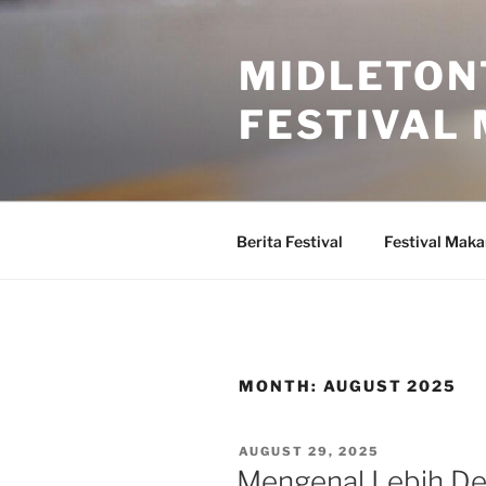
Skip
to
MIDLETON
content
FESTIVAL
Berita Festival
Festival Mak
MONTH:
AUGUST 2025
POSTED
AUGUST 29, 2025
ON
Mengenal Lebih Dek