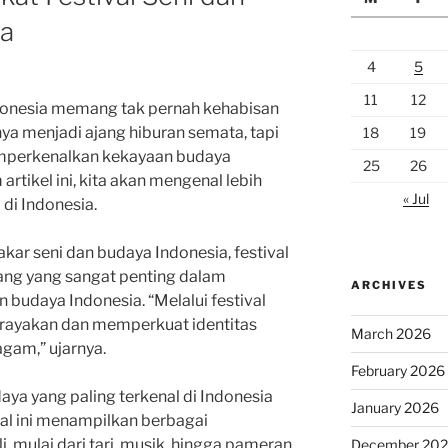
ia
4
5
11
12
ndonesia memang tak pernah kehabisan
nya menjadi ajang hiburan semata, tapi
18
19
mperkenalkan kekayaan budaya
25
26
rtikel ini, kita akan mengenal lebih
« Jul
 di Indonesia.
akar seni dan budaya Indonesia, festival
ang yang sangat penting dalam
ARCHIVES
daya Indonesia. “Melalui festival
erayakan dan memperkuat identitas
March 2026
gam,” ujarnya.
February 2026
daya yang paling terkenal di Indonesia
January 2026
ival ini menampilkan berbagai
i, mulai dari tari, musik, hingga pameran
December 20