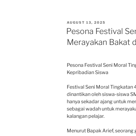
POSTED
AUGUST 13, 2025
ON
Pesona Festival Se
Merayakan Bakat d
Pesona Festival Seni Moral Ti
Kepribadian Siswa
Festival Seni Moral Tingkatan
dinantikan oleh siswa-siswa SMA
hanya sekadar ajang untuk menu
sebagai wadah untuk merayaka
kalangan pelajar.
Menurut Bapak Arief, seorang g