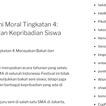
halo
intel
Pika
ni Moral Tingkatan 4:
take
an Kepribadian Siswa
Hama
Versi
ngkatan 4: Merayakan Bakat dan
king
anta
 4 merupakan acara tahunan yang selalu
pure
 di seluruh Indonesia. Festival ini tidak
njukkan bakat seni siswa, tetapi juga
Wish
n berbagai kepribadian yang ada di
shop
bonv
uru seni di salah satu SMA di Jakarta,
CupP