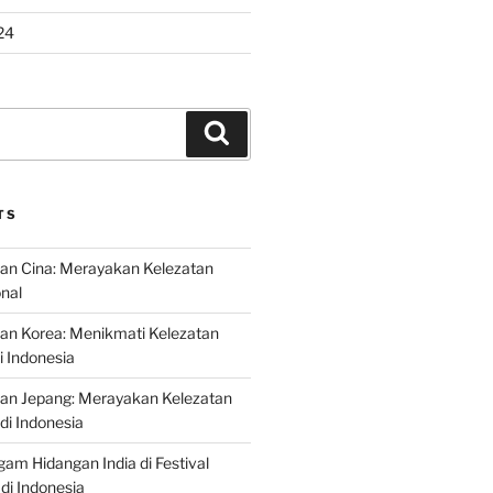
24
Search
TS
an Cina: Merayakan Kelezatan
onal
an Korea: Menikmati Kelezatan
i Indonesia
nan Jepang: Merayakan Kelezatan
di Indonesia
gam Hidangan India di Festival
di Indonesia