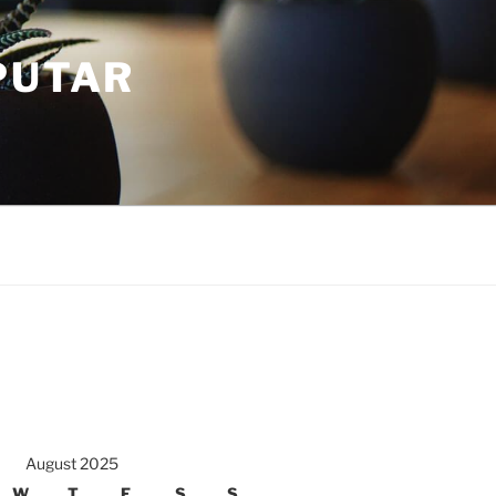
PUTAR
August 2025
W
T
F
S
S