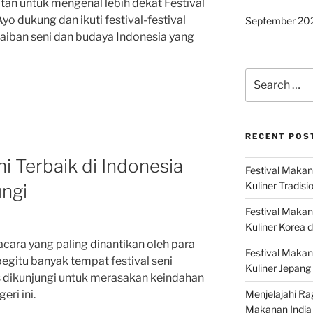
tan untuk mengenal lebih dekat Festival
yo dukung dan ikuti festival-festival
September 20
aiban seni dan budaya Indonesia yang
Search
for:
RECENT POS
i Terbaik di Indonesia
Festival Makan
Kuliner Tradisi
ungi
Festival Makan
Kuliner Korea d
 acara yang paling dinantikan oleh para
Festival Maka
begitu banyak tempat festival seni
Kuliner Jepang 
us dikunjungi untuk merasakan keindahan
Menjelajahi Ra
eri ini.
Makanan India 