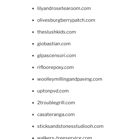
lilyandrosetearoom.com
olivesburgberrypatch.com
theslushkids.com
giobastian.com
glpascensori.com
rifloorepoxy.com
woolleymillingandpaving.com
uptonpvd.com
2troublegrill.com
casateranga.com
sticksandstonesstudiooh.com
walkers-treeservice.com