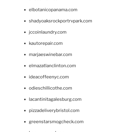
elbotanicopanama.com
shadyoaksrockportrvpark.com
jccoinlaundry.com
kautorepair.com
marjaeswinebar.com
elmazatlanclinton.com
ideacoffeenyc.com
odieschillicothe.com
lacantinitagalesburg.com
pizzadeliverybristol.com
greenstarsmogcheck.com