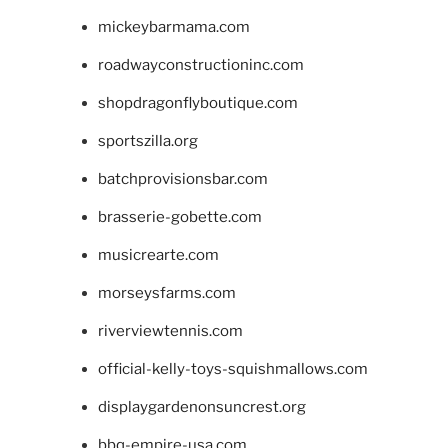
mickeybarmama.com
roadwayconstructioninc.com
shopdragonflyboutique.com
sportszilla.org
batchprovisionsbar.com
brasserie-gobette.com
musicrearte.com
morseysfarms.com
riverviewtennis.com
official-kelly-toys-squishmallows.com
displaygardenonsuncrest.org
bbq-empire-usa.com