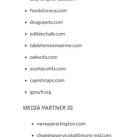
feedstoreva.com
drogopets.com
ediblechalk.com
tabletennisnearme.com
oaksofa.com
soultacohtx.com
capishcaps.com
gpsyfl.org
MEDIA PARTNER III
vwrepairarlington.com
cleaningservicebaltimore-md.com