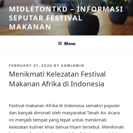
Skip
MIDLETONTKD – INFORMASI
to
SEPUTAR FESTIVAL
content
MAKANAN
Menu
POSTED
FEBRUARY 27, 2026
BY
ADMINMID
ON
Menikmati Kelezatan Festival
Makanan Afrika di Indonesia
Festival makanan Afrika di Indonesia semakin populer
dan banyak diminati oleh masyarakat Tanah Air. Acara
ini menjadi tempat yang tepat untuk menikmati
kelezatan kuliner khas benua hitam tersebut. Menikmati