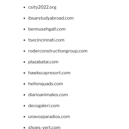
csity2022.org
ibsarstudyabroad.com
bennusehgall.com
tsecincinnati.com
roderconstructiongroup.com
plazabatai.com
hawkscayresort.com
hellonquads.com
diarioanimales.com
decogaleri.com
unavozparadios.com
shoes-vert.com