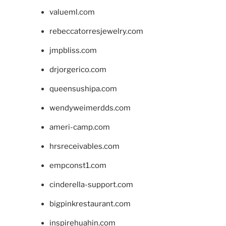
valueml.com
rebeccatorresjewelry.com
jmpbliss.com
drjorgerico.com
queensushipa.com
wendyweimerdds.com
ameri-camp.com
hrsreceivables.com
empconst1.com
cinderella-support.com
bigpinkrestaurant.com
inspirehuahin.com