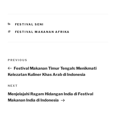
CATEGORIES
FESTIVAL SENI
TAGS
FESTIVAL MAKANAN AFRIKA
Post
Previous
PREVIOUS
navigation
Post
Festival Makanan Timur Tengah: Menikmati
Kelezatan Kuliner Khas Arab di Indonesia
Next
NEXT
Post
Menjelajahi Ragam Hidangan India di Festival
Makanan India di Indonesia