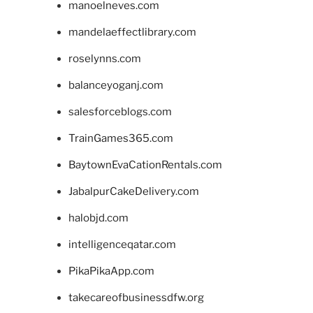
manoelneves.com
mandelaeffectlibrary.com
roselynns.com
balanceyoganj.com
salesforceblogs.com
TrainGames365.com
BaytownEvaCationRentals.com
JabalpurCakeDelivery.com
halobjd.com
intelligenceqatar.com
PikaPikaApp.com
takecareofbusinessdfw.org