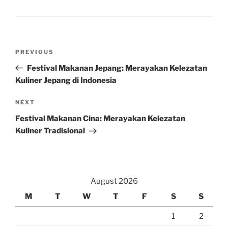
Post
Previous
PREVIOUS
navigation
Post
Festival Makanan Jepang: Merayakan Kelezatan
Kuliner Jepang di Indonesia
Next
NEXT
Post
Festival Makanan Cina: Merayakan Kelezatan
Kuliner Tradisional
August 2026
M
T
W
T
F
S
S
1
2