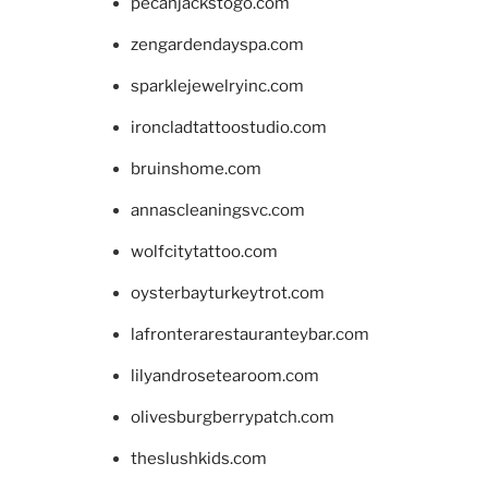
pecanjackstogo.com
zengardendayspa.com
sparklejewelryinc.com
ironcladtattoostudio.com
bruinshome.com
annascleaningsvc.com
wolfcitytattoo.com
oysterbayturkeytrot.com
lafronterarestauranteybar.com
lilyandrosetearoom.com
olivesburgberrypatch.com
theslushkids.com