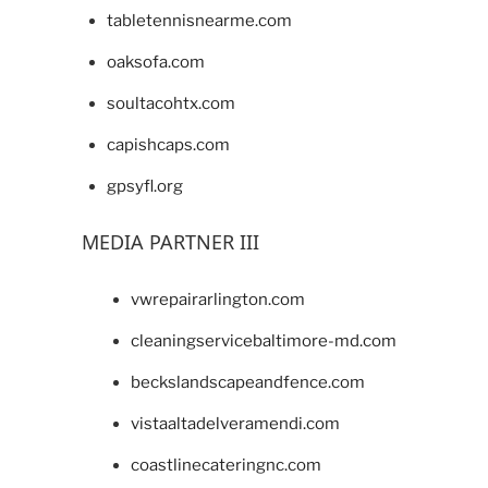
tabletennisnearme.com
oaksofa.com
soultacohtx.com
capishcaps.com
gpsyfl.org
MEDIA PARTNER III
vwrepairarlington.com
cleaningservicebaltimore-md.com
beckslandscapeandfence.com
vistaaltadelveramendi.com
coastlinecateringnc.com