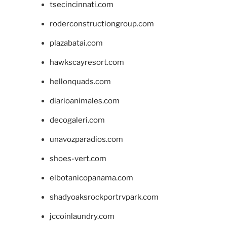
tsecincinnati.com
roderconstructiongroup.com
plazabatai.com
hawkscayresort.com
hellonquads.com
diarioanimales.com
decogaleri.com
unavozparadios.com
shoes-vert.com
elbotanicopanama.com
shadyoaksrockportrvpark.com
jccoinlaundry.com