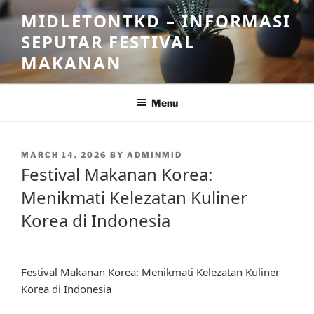
Skip
MIDLETONTKD – INFORMASI
to
SEPUTAR FESTIVAL
content
MAKANAN
Menu
POSTED
MARCH 14, 2026
BY
ADMINMID
ON
Festival Makanan Korea:
Menikmati Kelezatan Kuliner
Korea di Indonesia
Festival Makanan Korea: Menikmati Kelezatan Kuliner
Korea di Indonesia