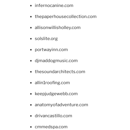
infernocanine.com
thepaperhousecollection.com
allisonwillisholley.com
solslite.org
portwayinn.com
djmaddogmusic.com
thesoundarchitects.com
allin1roofing.com
keepjudgewebb.com
anatomyofadventure.com
drivancastillo.com
cmmedspa.com