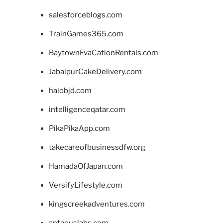
salesforceblogs.com
TrainGames365.com
BaytownEvaCationRentals.com
JabalpurCakeDelivery.com
halobjd.com
intelligenceqatar.com
PikaPikaApp.com
takecareofbusinessdfw.org
HamadaOfJapan.com
VersifyLifestyle.com
kingscreekadventures.com
antaeuslabs.com