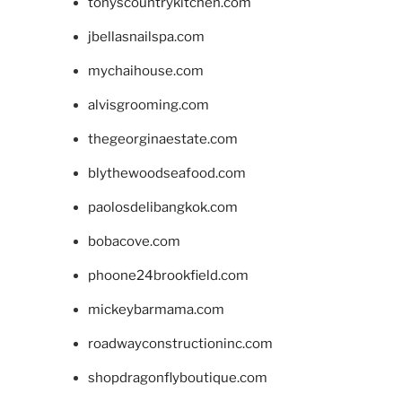
tonyscountrykitchen.com
jbellasnailspa.com
mychaihouse.com
alvisgrooming.com
thegeorginaestate.com
blythewoodseafood.com
paolosdelibangkok.com
bobacove.com
phoone24brookfield.com
mickeybarmama.com
roadwayconstructioninc.com
shopdragonflyboutique.com