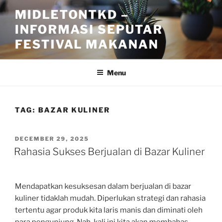
Skip
MIDLETONTKD –
to
INFORMASI SEPUTAR
content
FESTIVAL MAKANAN
Menu
TAG:
BAZAR KULINER
POSTED
DECEMBER 29, 2025
ON
Rahasia Sukses Berjualan di Bazar Kuliner
Mendapatkan kesuksesan dalam berjualan di bazar
kuliner tidaklah mudah. Diperlukan strategi dan rahasia
tertentu agar produk kita laris manis dan diminati oleh
para pengunjung. Nah, kali ini kita akan membahas