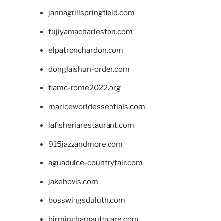
jannagrillspringfield.com
fujiyamacharleston.com
elpatronchardon.com
donglaishun-order.com
fiamc-rome2022.org
mariceworldessentials.com
lafisheriarestaurant.com
915jazzandmore.com
aguadulce-countryfair.com
jakehovis.com
bosswingsduluth.com
birminghamautocare.com