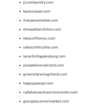
jccoinlaundry.com
kautorepair.com
marjaeswinebar.com
elmazatlanclinton.com
ideacoffeenyc.com
odieschillicothe.com
lacantinitagalesburg.com
pizzadeliverybristol.com
greenstarsmogcheck.com
happypawspl.com
callahansautoservicecenter.com
georgiascornermarket.com