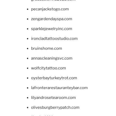
pecanjackstogo.com
zengardendayspa.com
sparklejewelryinc.com
ironcladtattoostudio.com
bruinshome.com
annascleaningsvc.com
wolfcitytattoo.com
oysterbayturkeytrot.com
lafronterarestauranteybar.com
lilyandrosetearoom.com
olivesburgberrypatch.com