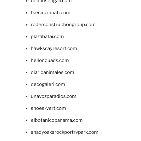
bennusehgall.com
tsecincinnati.com
roderconstructiongroup.com
plazabatai.com
hawkscayresort.com
hellonquads.com
diarioanimales.com
decogaleri.com
unavozparadios.com
shoes-vert.com
elbotanicopanama.com
shadyoaksrockportrvpark.com