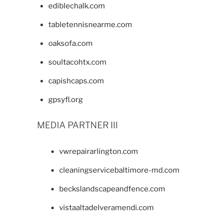
ediblechalk.com
tabletennisnearme.com
oaksofa.com
soultacohtx.com
capishcaps.com
gpsyfl.org
MEDIA PARTNER III
vwrepairarlington.com
cleaningservicebaltimore-md.com
beckslandscapeandfence.com
vistaaltadelveramendi.com