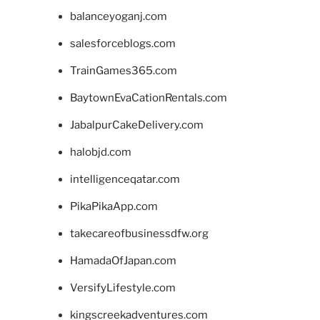
balanceyoganj.com
salesforceblogs.com
TrainGames365.com
BaytownEvaCationRentals.com
JabalpurCakeDelivery.com
halobjd.com
intelligenceqatar.com
PikaPikaApp.com
takecareofbusinessdfw.org
HamadaOfJapan.com
VersifyLifestyle.com
kingscreekadventures.com