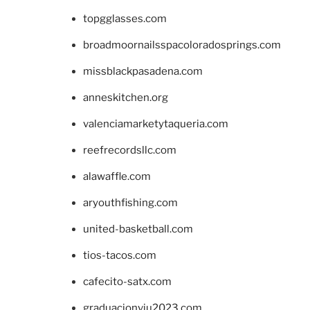
topgglasses.com
broadmoornailsspacoloradosprings.com
missblackpasadena.com
anneskitchen.org
valenciamarketytaqueria.com
reefrecordsllc.com
alawaffle.com
aryouthfishing.com
united-basketball.com
tios-tacos.com
cafecito-satx.com
graduacionviu2023.com