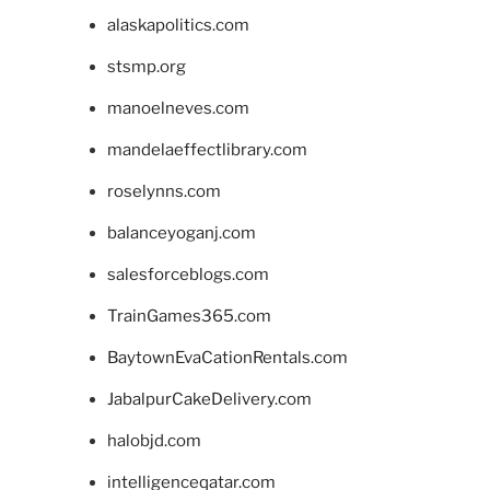
alaskapolitics.com
stsmp.org
manoelneves.com
mandelaeffectlibrary.com
roselynns.com
balanceyoganj.com
salesforceblogs.com
TrainGames365.com
BaytownEvaCationRentals.com
JabalpurCakeDelivery.com
halobjd.com
intelligenceqatar.com