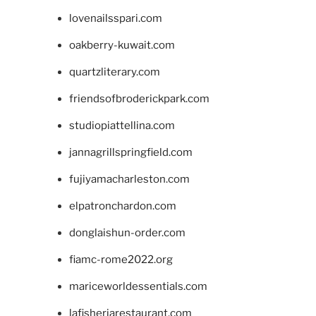
lovenailsspari.com
oakberry-kuwait.com
quartzliterary.com
friendsofbroderickpark.com
studiopiattellina.com
jannagrillspringfield.com
fujiyamacharleston.com
elpatronchardon.com
donglaishun-order.com
fiamc-rome2022.org
mariceworldessentials.com
lafisheriarestaurant.com