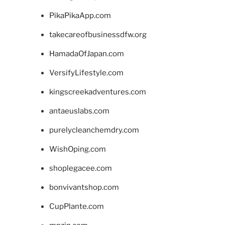
PikaPikaApp.com
takecareofbusinessdfw.org
HamadaOfJapan.com
VersifyLifestyle.com
kingscreekadventures.com
antaeuslabs.com
purelycleanchemdry.com
WishOping.com
shoplegacee.com
bonvivantshop.com
CupPlante.com