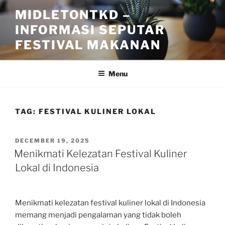
Skip
MIDLETONTKD –
to
INFORMASI SEPUTAR
content
FESTIVAL MAKANAN
Menu
TAG:
FESTIVAL KULINER LOKAL
POSTED
DECEMBER 19, 2025
ON
Menikmati Kelezatan Festival Kuliner
Lokal di Indonesia
Menikmati kelezatan festival kuliner lokal di Indonesia
memang menjadi pengalaman yang tidak boleh