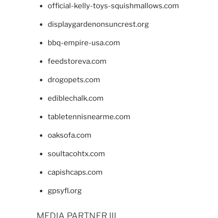
official-kelly-toys-squishmallows.com
displaygardenonsuncrest.org
bbq-empire-usa.com
feedstoreva.com
drogopets.com
ediblechalk.com
tabletennisnearme.com
oaksofa.com
soultacohtx.com
capishcaps.com
gpsyfl.org
MEDIA PARTNER III