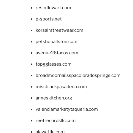
resinflowart.com
p-sports.net
korsairstreetwear.com
petshopallston.com
avenue26tacos.com
topgglasses.com
broadmoornailsspacoloradosprings.com
missblackpasadena.com
anneskitchen.org
valenciamarketytaqueria.com
reefrecordsllc.com
alawaffle.com