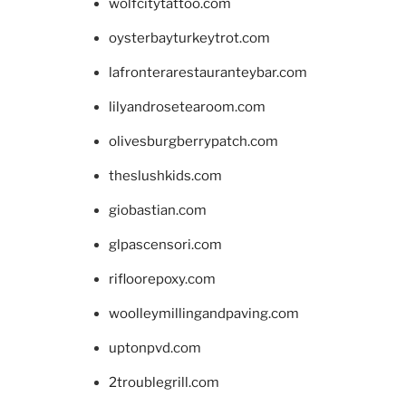
wolfcitytattoo.com
oysterbayturkeytrot.com
lafronterarestauranteybar.com
lilyandrosetearoom.com
olivesburgberrypatch.com
theslushkids.com
giobastian.com
glpascensori.com
rifloorepoxy.com
woolleymillingandpaving.com
uptonpvd.com
2troublegrill.com