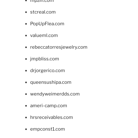
mpzin.com
stcreal.com
PopUpFlea.com
valueml.com
rebeccatorresjewelry.com
jmpbliss.com
drjorgerico.com
queensushipa.com
wendyweimerdds.com
ameri-camp.com
hrsreceivables.com
empconst1.com