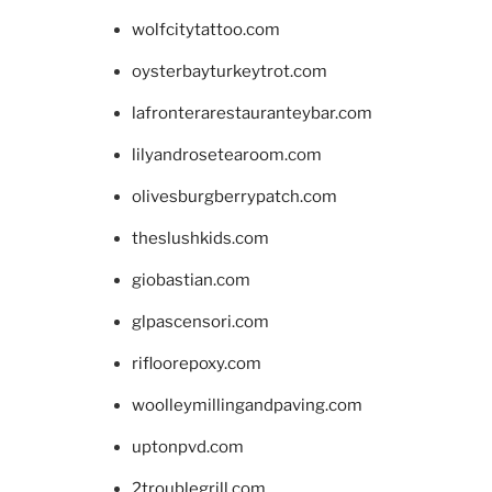
wolfcitytattoo.com
oysterbayturkeytrot.com
lafronterarestauranteybar.com
lilyandrosetearoom.com
olivesburgberrypatch.com
theslushkids.com
giobastian.com
glpascensori.com
rifloorepoxy.com
woolleymillingandpaving.com
uptonpvd.com
2troublegrill.com