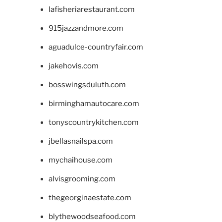
lafisheriarestaurant.com
915jazzandmore.com
aguadulce-countryfair.com
jakehovis.com
bosswingsduluth.com
birminghamautocare.com
tonyscountrykitchen.com
jbellasnailspa.com
mychaihouse.com
alvisgrooming.com
thegeorginaestate.com
blythewoodseafood.com