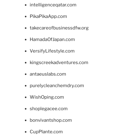
intelligenceqatar.com
PikaPikaApp.com
takecareofbusinessdfw.org
HamadaOfJapan.com
VersifyLifestyle.com
kingscreekadventures.com
antaeuslabs.com
purelycleanchemdry.com
WishOping.com
shoplegacee.com
bonvivantshop.com
CupPlante.com