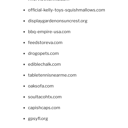
official-kelly-toys-squishmallows.com
displaygardenonsuncrest.org
bbq-empire-usa.com
feedstoreva.com
drogopets.com
ediblechalk.com
tabletennisnearme.com
oaksofa.com
soultacohtx.com
capishcaps.com
gpsyfl.org