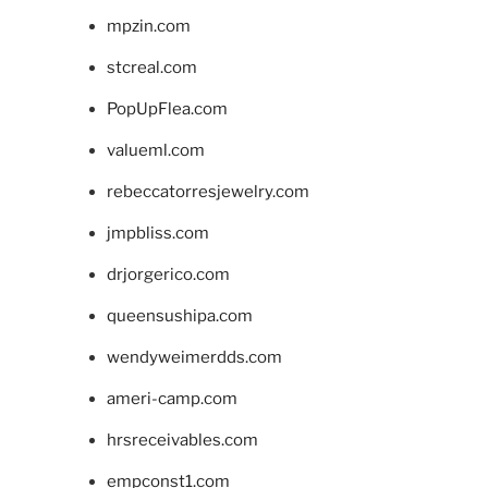
mpzin.com
stcreal.com
PopUpFlea.com
valueml.com
rebeccatorresjewelry.com
jmpbliss.com
drjorgerico.com
queensushipa.com
wendyweimerdds.com
ameri-camp.com
hrsreceivables.com
empconst1.com