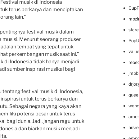
“Festival musik di Indonesia
CupP
tuk terus berkarya dan menciptakan
orang lain.”
mpzi
stcr
 pentingnya festival musik dalam
a musisi. Menurut seorang produser
PopU
k adalah tempat yang tepat untuk
valu
ihat perkembangan musik saat ini.”
k di Indonesia tidak hanya menjadi
rebe
adi sumber inspirasi musikal bagi
jmpb
drjor
 tentang festival musik di Indonesia,
quee
nspirasi untuk terus berkarya dan
wend
tu. Sebagai negara yang kaya akan
miliki potensi besar untuk terus
amer
l bagi dunia. Jadi, jangan ragu untuk
hrsr
ndonesia dan biarkan musik menjadi
ita.
empc