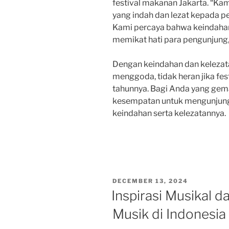
festival makanan Jakarta. “Ka
yang indah dan lezat kepada p
Kami percaya bahwa keindahan
memikat hati para pengunjung,”
Dengan keindahan dan kelezata
menggoda, tidak heran jika fest
tahunnya. Bagi Anda yang gemar
kesempatan untuk mengunjungi
keindahan serta kelezatannya.
POSTED
DECEMBER 13, 2024
ON
Inspirasi Musikal da
Musik di Indonesia