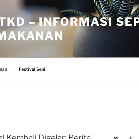
TKD – INFORMASI SE
 MAKANAN
anan
Festival Seni
l Kembali Digelar: Berita
M
T