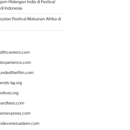
gam Hidangan India di Festival
di Indonesia
zatan Festival Makanan Afrika di
althcareers.com
ntexperience.com
undedthefilm.com
iends-bg.org
nlives.org
ardtees.com
loorsexpress.com
odevenezuelaen.com