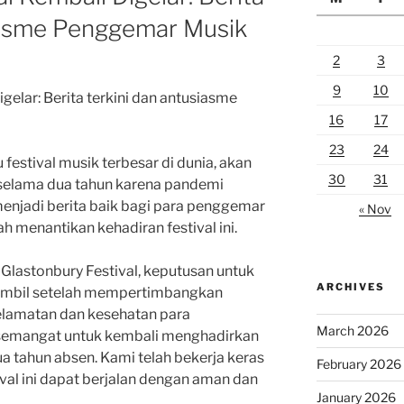
iasme Penggemar Musik
2
3
9
10
gelar: Berita terkini dan antusiasme
16
17
23
24
u festival musik terbesar di dunia, akan
30
31
 selama dua tahun karena pandemi
 menjadi berita baik bagi para penggemar
« Nov
ah menantikan kehadiran festival ini.
 Glastonbury Festival, keputusan untuk
ARCHIVES
iambil setelah mempertimbangkan
elamatan dan kesehatan para
March 2026
rsemangat untuk kembali menghadirkan
ua tahun absen. Kami telah bekerja keras
February 2026
al ini dapat berjalan dengan aman dan
January 2026