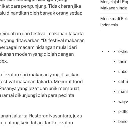
Menjelajahi Ra
ikat para pengunjung. Tidak heran jika
Makanan India 
lalu dinantikan oleh banyak orang setiap
Menikmati Kele
Indonesia
keindahan dari festival makanan Jakarta
r yang ditawarkan. “Di festival makanan
 berbagai macam hidangan mulai dari
okhe
akanan modern yang diolah dengan
dex.
thei
unbo
kelezatan dari makanan yang disajikan
catfr
 festival makanan Jakarta. Menurut food
“Rasanya yang lezat dan unik membuat
maria
u ramai dikunjungi oleh para pecinta
wayw
pidf
kanan Jakarta, Restoran Nusantara, juga
banc
 tentang keindahan dan kelezatan