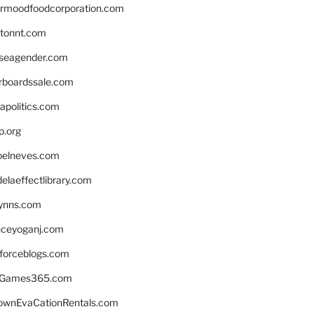
ermoodfoodcorporation.com
stonnt.com
seagender.com
rboardssale.com
apolitics.com
p.org
elneves.com
laeffectlibrary.com
lynns.com
nceyoganj.com
sforceblogs.com
nGames365.com
ownEvaCationRentals.com