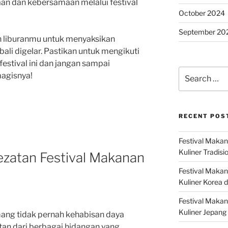
n dan kebersamaan melalui festival
October 2024
September 20
an liburanmu untuk menyaksikan
ali digelar. Pastikan untuk mengikuti
estival ini dan jangan sampai
Search
agisnya!
for:
RECENT POS
Festival Makan
Kuliner Tradisi
ezatan Festival Makanan
Festival Makan
Kuliner Korea d
Festival Maka
Kuliner Jepang 
ang tidak pernah kehabisan daya
tan dari berbagai hidangan yang