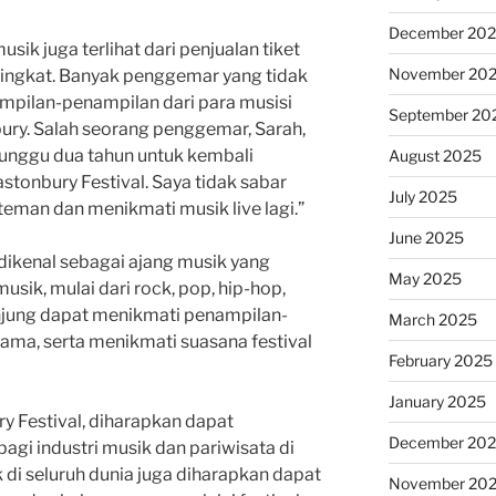
December 20
k juga terlihat dari penjualan tiket
November 20
singkat. Banyak penggemar yang tidak
mpilan-penampilan dari para musisi
September 20
ury. Salah seorang penggemar, Sarah,
unggu dua tahun untuk kembali
August 2025
tonbury Festival. Saya tidak sabar
July 2025
man dan menikmati musik live lagi.”
June 2025
dikenal sebagai ajang musik yang
May 2025
ik, mulai dari rock, pop, hip-hop,
unjung dapat menikmati penampilan-
March 2025
rnama, serta menikmati suasana festival
February 2025
January 2025
 Festival, diharapkan dapat
December 20
gi industri musik dan pariwisata di
 di seluruh dunia juga diharapkan dapat
November 20