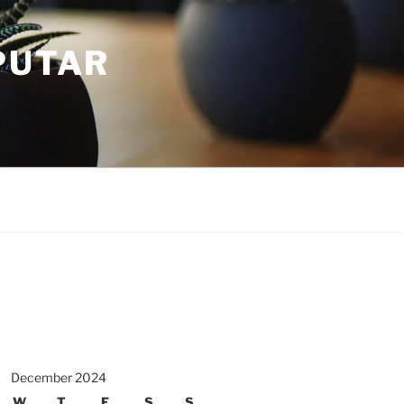
PUTAR
December 2024
W
T
F
S
S