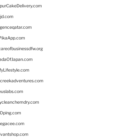
lpurCakeDelivery.com
bjd.com
ligenceqatar.com
PikaApp.com
careofbusinessdfw.org
daOfJapan.com
fyLifestyle.com
screekadventures.com
euslabs.com
lycleanchemdry.com
Oping.com
legacee.com
ivantshop.com