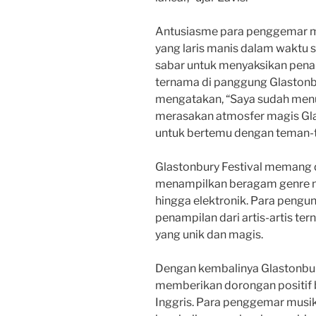
Antusiasme para penggemar musi
yang laris manis dalam waktu 
sabar untuk menyaksikan pena
ternama di panggung Glastonb
mengatakan, “Saya sudah men
merasakan atmosfer magis Glas
untuk bertemu dengan teman-te
Glastonbury Festival memang 
menampilkan beragam genre mus
hingga elektronik. Para peng
penampilan dari artis-artis te
yang unik dan magis.
Dengan kembalinya Glastonbury
memberikan dorongan positif ba
Inggris. Para penggemar musik