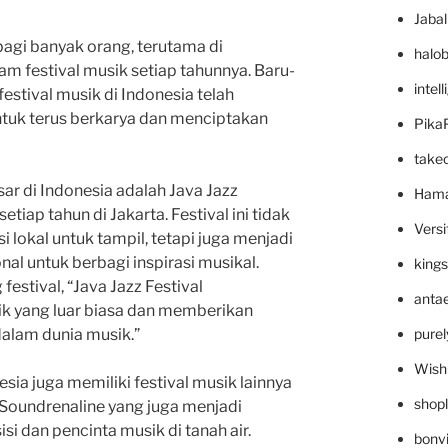
Jaba
 bagi banyak orang, terutama di
halo
m festival musik setiap tahunnya. Baru-
intel
 festival musik di Indonesia telah
ntuk terus berkarya dan menciptakan
Pika
take
sar di Indonesia adalah Java Jazz
Hama
tiap tahun di Jakarta. Festival ini tidak
Versi
 lokal untuk tampil, tetapi juga menjadi
nal untuk berbagi inspirasi musikal.
king
estival, “Java Jazz Festival
anta
 yang luar biasa dan memberikan
pure
 dalam dunia musik.”
Wish
esia juga memiliki festival musik lainnya
shop
 Soundrenaline yang juga menjadi
si dan pencinta musik di tanah air.
bonv