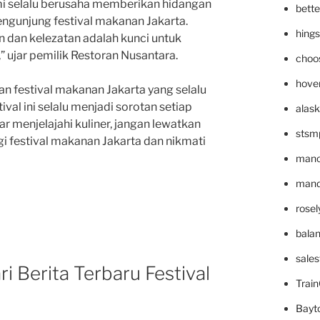
mi selalu berusaha memberikan hidangan
bett
engunjung festival makanan Jakarta.
hing
 dan kelezatan adalah kunci untuk
 ujar pemilik Restoran Nusantara.
choo
hove
n festival makanan Jakarta yang selalu
ival ini selalu menjadi sorotan setiap
alask
 menjelajahi kuliner, jangan lewatkan
stsm
 festival makanan Jakarta dan nikmati
mano
mande
rose
bala
sale
ri Berita Terbaru Festival
Trai
Bayt