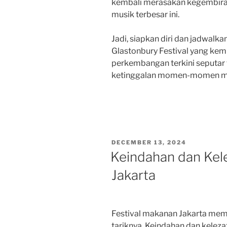
kembali merasakan kegembiraa
musik terbesar ini.
Jadi, siapkan diri dan jadwalk
Glastonbury Festival yang kemb
perkembangan terkini seputar f
ketinggalan momen-momen m
POSTED
DECEMBER 13, 2024
ON
Keindahan dan Kel
Jakarta
Festival makanan Jakarta mem
tariknya. Keindahan dan keleza