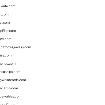
lante.com
n.com
eal.com
pFlea.com
eml.com
ccatorresjewelry.com
liss.com
gerico.com
nsushipa.com
yweimerdds.com
i-camp.com
eceivables.com
onst1.com