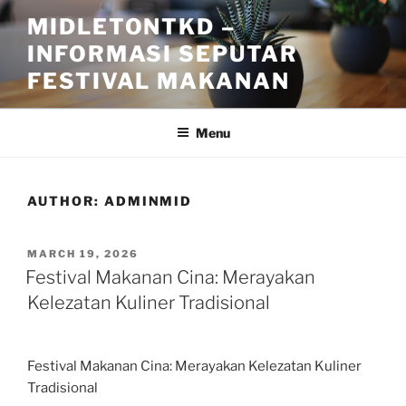
Skip
MIDLETONTKD –
to
INFORMASI SEPUTAR
content
FESTIVAL MAKANAN
Menu
AUTHOR:
ADMINMID
POSTED
MARCH 19, 2026
ON
Festival Makanan Cina: Merayakan
Kelezatan Kuliner Tradisional
Festival Makanan Cina: Merayakan Kelezatan Kuliner
Tradisional