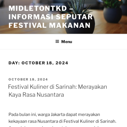
Skip
MIDLETONTKD –
to
INFORMASI SEPUTAR
content
FESTIVAL MAKANAN
Menu
DAY:
OCTOBER 18, 2024
POSTED
OCTOBER 18, 2024
ON
Festival Kuliner di Sarinah: Merayakan
Kaya Rasa Nusantara
Pada bulan ini, warga Jakarta dapat merayakan
kekayaan rasa Nusantara di Festival Kuliner di Sarinah.