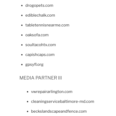
drogopets.com
ediblechalk.com
tabletennisnearme.com
oaksofa.com
soultacohtx.com
capishcaps.com
gpsyfl.org
MEDIA PARTNER III
vwrepairarlington.com
cleaningservicebaltimore-md.com
beckslandscapeandfence.com