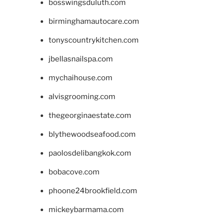
bosswingsduluth.com
birminghamautocare.com
tonyscountrykitchen.com
jbellasnailspa.com
mychaihouse.com
alvisgrooming.com
thegeorginaestate.com
blythewoodseafood.com
paolosdelibangkok.com
bobacove.com
phoone24brookfield.com
mickeybarmama.com