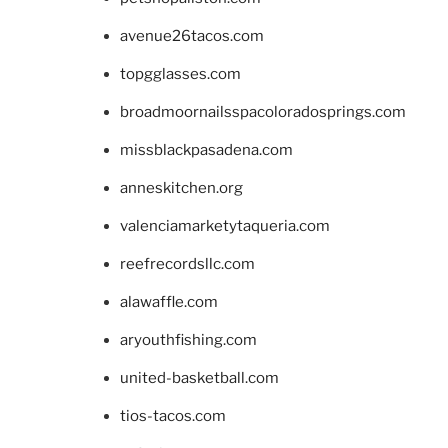
avenue26tacos.com
topgglasses.com
broadmoornailsspacoloradosprings.com
missblackpasadena.com
anneskitchen.org
valenciamarketytaqueria.com
reefrecordsllc.com
alawaffle.com
aryouthfishing.com
united-basketball.com
tios-tacos.com