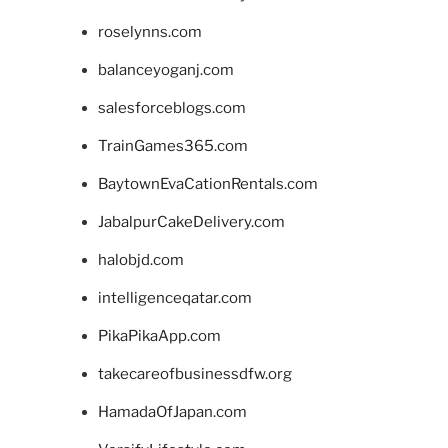
roselynns.com
balanceyoganj.com
salesforceblogs.com
TrainGames365.com
BaytownEvaCationRentals.com
JabalpurCakeDelivery.com
halobjd.com
intelligenceqatar.com
PikaPikaApp.com
takecareofbusinessdfw.org
HamadaOfJapan.com