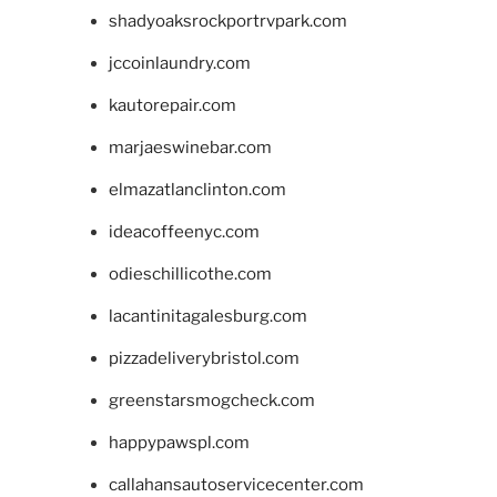
shadyoaksrockportrvpark.com
jccoinlaundry.com
kautorepair.com
marjaeswinebar.com
elmazatlanclinton.com
ideacoffeenyc.com
odieschillicothe.com
lacantinitagalesburg.com
pizzadeliverybristol.com
greenstarsmogcheck.com
happypawspl.com
callahansautoservicecenter.com