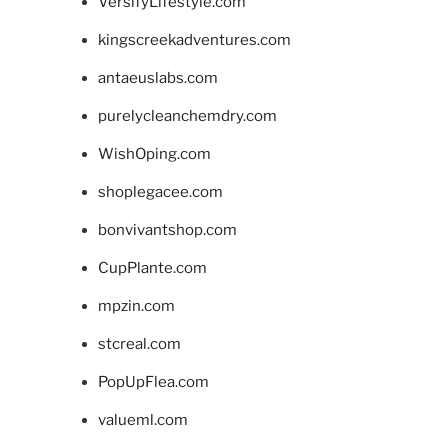
VersifyLifestyle.com
kingscreekadventures.com
antaeuslabs.com
purelycleanchemdry.com
WishOping.com
shoplegacee.com
bonvivantshop.com
CupPlante.com
mpzin.com
stcreal.com
PopUpFlea.com
valueml.com