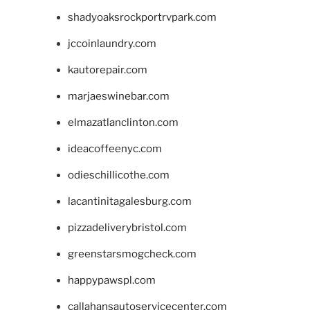
shadyoaksrockportrvpark.com
jccoinlaundry.com
kautorepair.com
marjaeswinebar.com
elmazatlanclinton.com
ideacoffeenyc.com
odieschillicothe.com
lacantinitagalesburg.com
pizzadeliverybristol.com
greenstarsmogcheck.com
happypawspl.com
callahansautoservicecenter.com