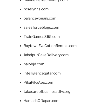
roselynns.com
balanceyoganj.com
salesforceblogs.com
TrainGames365.com
BaytownEvaCationRentals.com
JabalpurCakeDelivery.com
halobjd.com
intelligenceqatar.com
PikaPikaApp.com
takecareofbusinessdfw.org
HamadaOfJapan.com