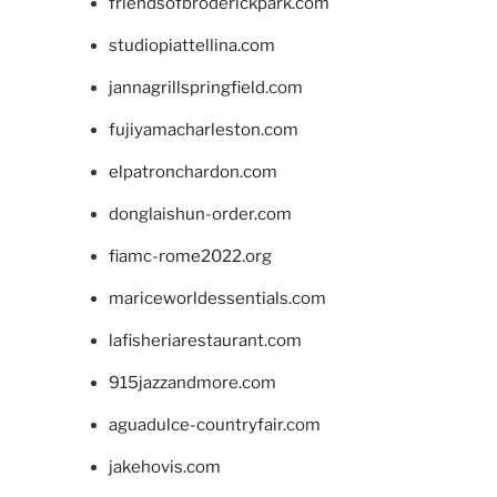
friendsofbroderickpark.com
studiopiattellina.com
jannagrillspringfield.com
fujiyamacharleston.com
elpatronchardon.com
donglaishun-order.com
fiamc-rome2022.org
mariceworldessentials.com
lafisheriarestaurant.com
915jazzandmore.com
aguadulce-countryfair.com
jakehovis.com