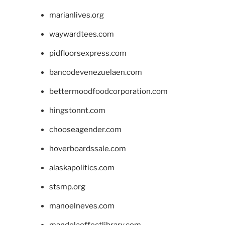
marianlives.org
waywardtees.com
pidfloorsexpress.com
bancodevenezuelaen.com
bettermoodfoodcorporation.com
hingstonnt.com
chooseagender.com
hoverboardssale.com
alaskapolitics.com
stsmp.org
manoelneves.com
mandelaeffectlibrary.com