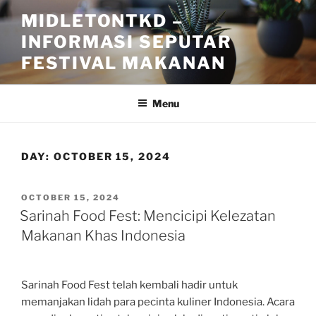
Skip
MIDLETONTKD –
to
INFORMASI SEPUTAR
content
FESTIVAL MAKANAN
Menu
DAY:
OCTOBER 15, 2024
POSTED
OCTOBER 15, 2024
ON
Sarinah Food Fest: Mencicipi Kelezatan
Makanan Khas Indonesia
Sarinah Food Fest telah kembali hadir untuk
memanjakan lidah para pecinta kuliner Indonesia. Acara