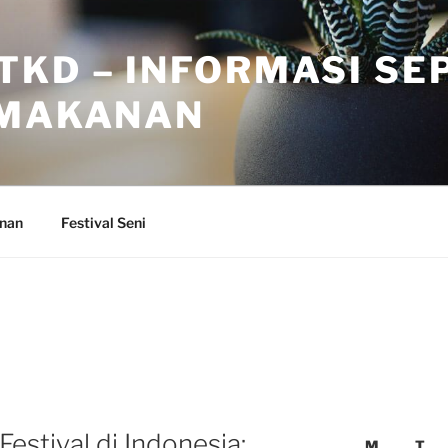
TKD – INFORMASI SE
 MAKANAN
anan
Festival Seni
estival di Indonesia:
M
T