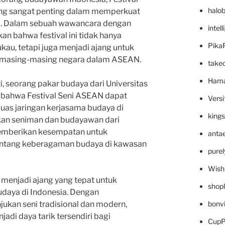
halo
ang sangat penting dalam memperkuat
ia. Dalam sebuah wawancara dengan
intel
an bahwa festival ini tidak hanya
Pika
u, tetapi juga menjadi ajang untuk
 masing-masing negara dalam ASEAN.
take
Hama
ati, seorang pakar budaya dari Universitas
 bahwa Festival Seni ASEAN dapat
Versi
uas jaringan kerjasama budaya di
king
kan seniman dan budayawan dari
 memberikan kesempatan untuk
anta
tang keberagaman budaya di kawasan
pure
Wish
ga menjadi ajang yang tepat untuk
shop
daya di Indonesia. Dengan
bonv
ukan seni tradisional dan modern,
adi daya tarik tersendiri bagi
CupP