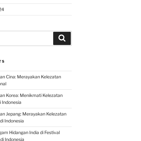
24
Search
TS
an Cina: Merayakan Kelezatan
onal
an Korea: Menikmati Kelezatan
i Indonesia
nan Jepang: Merayakan Kelezatan
di Indonesia
gam Hidangan India di Festival
di Indonesia