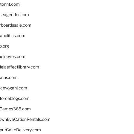
stonnt.com
seagender.com
rboardssale.com
apolitics.com
p.org
elneves.com
laeffectlibrary.com
lynns.com
nceyoganj.com
sforceblogs.com
nGames365.com
ownEvaCationRentals.com
lpurCakeDelivery.com