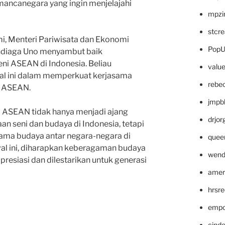
ancanegara yang ingin menjelajahi
mpzi
stcr
i, Menteri Pariwisata dan Ekonomi
PopU
andiaga Uno menyambut baik
eni ASEAN di Indonesia. Beliau
valu
al ini dalam memperkuat kerjasama
rebe
i ASEAN.
jmpb
i ASEAN tidak hanya menjadi ajang
drjor
 seni dan budaya di Indonesia, tetapi
ama budaya antar negara-negara di
quee
al ini, diharapkan keberagaman budaya
wend
presiasi dan dilestarikan untuk generasi
amer
hrsr
empc
cinde