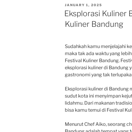
POSTED
JANUARY 1, 2025
ON
Eksplorasi Kuliner 
Kuliner Bandung
Sudahkah kamu menjelajahi kek
maka tak ada waktu yang lebih
Festival Kuliner Bandung. Festi
eksplorasi kuliner di Bandun
gastronomi yang tak terlupaka
Eksplorasi kuliner di Bandung
sudut kota ini menyimpan keju
lidahmu. Dari makanan tradis
bisa kamu temui di Festival Ku
Menurut Chef Aiko, seorang che
Bandung adalah tempat yang t