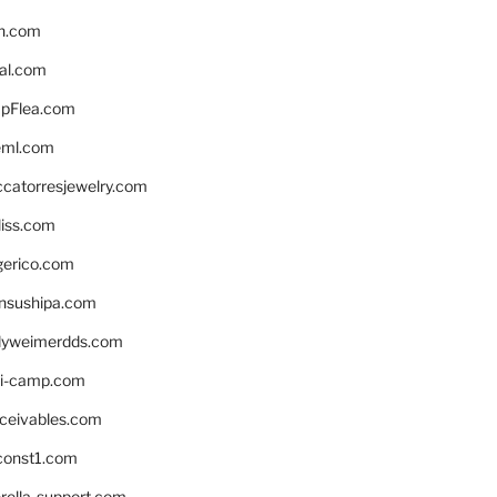
n.com
eal.com
pFlea.com
eml.com
ccatorresjewelry.com
liss.com
gerico.com
nsushipa.com
yweimerdds.com
i-camp.com
eceivables.com
onst1.com
rella-support.com