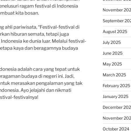
nelusuri ragam festival di Indonesia
November 20
mbuat kita bosan.
September 20
 ahli pariwisata, “Festival-festival di
August 2025
kan hiburan semata, tetapi juga
ndonesia ke dunia luar. Melalui festival-
July 2025
at betapa kaya dan beragamnya budaya
June 2025
May 2025
ndonesia adalah cara yang tepat untuk
March 2025
agaman budaya di negeri ini. Jadi,
untuk merasakan pengalaman yang tak
February 2025
Indonesia. Ayo jelajahi dan nikmati
January 2025
tival-festivalnya!
December 20
November 20
October 2024