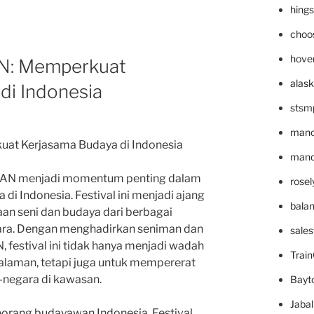
hing
choo
hove
AN: Memperkuat
alask
di Indonesia
stsm
mano
uat Kerjasama Budaya di Indonesia
mande
ASEAN menjadi momentum penting dalam
rose
i Indonesia. Festival ini menjadi ajang
bala
n seni dan budaya dari berbagai
ara. Dengan menghadirkan seniman dan
sale
 festival ini tidak hanya menjadi wadah
Trai
alaman, tetapi juga untuk mempererat
a-negara di kawasan.
Bayt
Jaba
seorang budayawan Indonesia, Festival