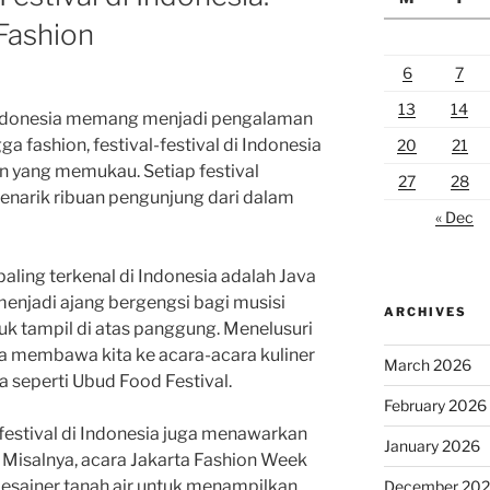
Fashion
6
7
13
14
 Indonesia memang menjadi pengalaman
ga fashion, festival-festival di Indonesia
20
21
 yang memukau. Setiap festival
27
28
 menarik ribuan pengunjung dari dalam
« Dec
paling terkenal di Indonesia adalah Java
h menjadi ajang bergengsi bagi musisi
ARCHIVES
uk tampil di atas panggung. Menelusuri
ga membawa kita ke acara-acara kuliner
March 2026
 seperti Ubud Food Festival.
February 2026
 festival di Indonesia juga menawarkan
January 2026
 Misalnya, acara Jakarta Fashion Week
desainer tanah air untuk menampilkan
December 20