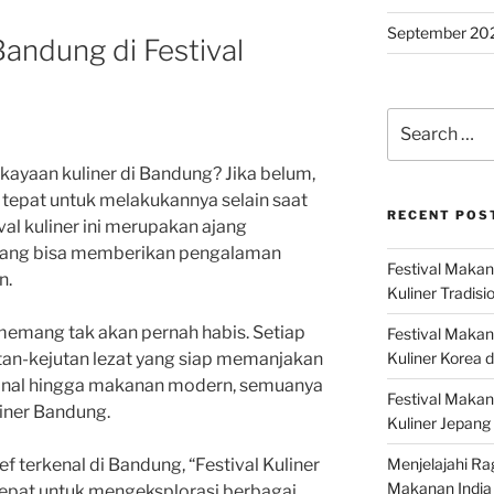
September 20
Bandung di Festival
Search
for:
ayaan kuliner di Bandung? Jika belum,
 tepat untuk melakukannya selain saat
RECENT POS
val kuliner ini merupakan ajang
g yang bisa memberikan pengalaman
Festival Makan
n.
Kuliner Tradisi
 memang tak akan pernah habis. Setiap
Festival Makan
Kuliner Korea d
tan-kejutan lezat yang siap memanjakan
ional hingga makanan modern, semuanya
Festival Maka
liner Bandung.
Kuliner Jepang 
Menjelajahi Ra
f terkenal di Bandung, “Festival Kuliner
Makanan India 
epat untuk mengeksplorasi berbagai