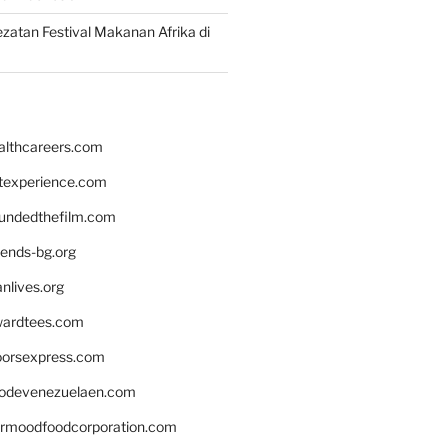
zatan Festival Makanan Afrika di
althcareers.com
ntexperience.com
undedthefilm.com
iends-bg.org
nlives.org
ardtees.com
loorsexpress.com
odevenezuelaen.com
ermoodfoodcorporation.com