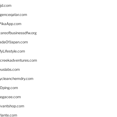
bjd.com
ligenceqatar.com
PikaApp.com
careofbusinessdfw.org
daOfJapan.com
fyLifestyle.com
screekadventures.com
euslabs.com
lycleanchemdry.com
Oping.com
legacee.com
ivantshop.com
lante.com