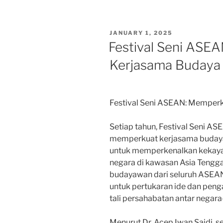
POSTED
JANUARY 1, 2025
ON
Festival Seni ASE
Kerjasama Budaya 
Festival Seni ASEAN: Memperk
Setiap tahun, Festival Seni 
memperkuat kerjasama budaya d
untuk memperkenalkan kekayaa
negara di kawasan Asia Tengg
budayawan dari seluruh ASEAN,
untuk pertukaran ide dan peng
tali persahabatan antar negar
Menurut Dr. Acep Iwan Saidi, 