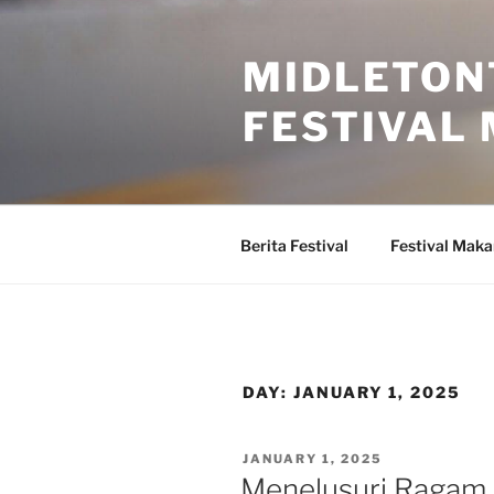
Skip
to
MIDLETON
content
FESTIVAL
Berita Festival
Festival Mak
DAY:
JANUARY 1, 2025
POSTED
JANUARY 1, 2025
ON
Menelusuri Ragam F