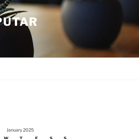
PUTAR
January 2025
W
T
F
S
S