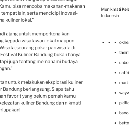
. Kamu bisa mencoba makanan-makanan
Menikmati Kele
i tempat lain, serta mencicipi inovasi-
Indonesia
a kuliner lokal.”
enjadi ajang untuk memperkenalkan
dung kepada wisatawan lokal maupun
okhe
isata, seorang pakar pariwisata di
thei
i Festival Kuliner Bandung bukan hanya
etapi juga tentang memahami budaya
unbo
angan.”
catfr
tan untuk melakukan eksplorasi kuliner
maria
er Bandung berlangsung. Siapa tahu
wayw
n favorit yang belum pernah kamu
pidf
kelezatan kuliner Bandung dan nikmati
erlupakan!
banc
bett