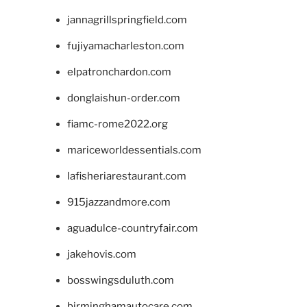
jannagrillspringfield.com
fujiyamacharleston.com
elpatronchardon.com
donglaishun-order.com
fiamc-rome2022.org
mariceworldessentials.com
lafisheriarestaurant.com
915jazzandmore.com
aguadulce-countryfair.com
jakehovis.com
bosswingsduluth.com
birminghamautocare.com