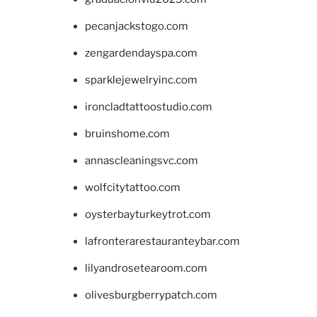
pecanjackstogo.com
zengardendayspa.com
sparklejewelryinc.com
ironcladtattoostudio.com
bruinshome.com
annascleaningsvc.com
wolfcitytattoo.com
oysterbayturkeytrot.com
lafronterarestauranteybar.com
lilyandrosetearoom.com
olivesburgberrypatch.com