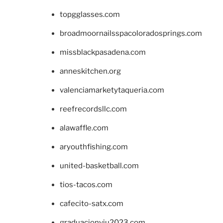
topgglasses.com
broadmoornailsspacoloradosprings.com
missblackpasadena.com
anneskitchen.org
valenciamarketytaqueria.com
reefrecordsllc.com
alawaffle.com
aryouthfishing.com
united-basketball.com
tios-tacos.com
cafecito-satx.com
graduacionviu2023.com