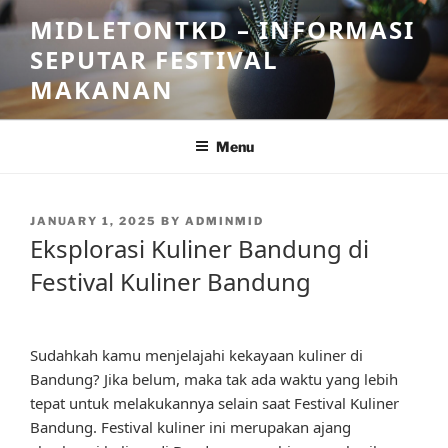
Skip
MIDLETONTKD – INFORMASI
to
SEPUTAR FESTIVAL
content
MAKANAN
Menu
POSTED
JANUARY 1, 2025
BY
ADMINMID
ON
Eksplorasi Kuliner Bandung di
Festival Kuliner Bandung
Sudahkah kamu menjelajahi kekayaan kuliner di
Bandung? Jika belum, maka tak ada waktu yang lebih
tepat untuk melakukannya selain saat Festival Kuliner
Bandung. Festival kuliner ini merupakan ajang