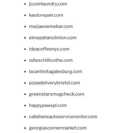
jccoinlaundry.com
kautorepair.com
marjaeswinebar.com
elmazatlanclinton.com
ideacoffeenyc.com
odieschillicothe.com
lacantinitagalesburg.com
pizzadeliverybristol.com
greenstarsmogcheck.com
happypawspl.com
callahansautoservicecenter.com
georgiascornermarket.com