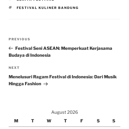
TAGS
FESTIVAL KULINER BANDUNG
Post
Previous
PREVIOUS
navigation
Post
Festival Seni ASEAN: Memperkuat Kerjasama
Budaya di Indonesia
Next
NEXT
Post
Menelusuri Ragam Festival di Indonesia: Dari Musik
Hingga Fashion
August 2026
M
T
W
T
F
S
S