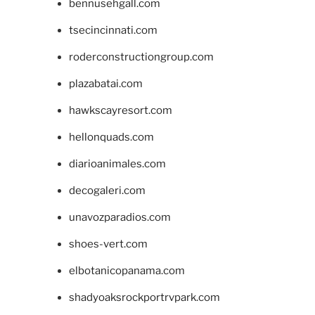
bennusehgall.com
tsecincinnati.com
roderconstructiongroup.com
plazabatai.com
hawkscayresort.com
hellonquads.com
diarioanimales.com
decogaleri.com
unavozparadios.com
shoes-vert.com
elbotanicopanama.com
shadyoaksrockportrvpark.com