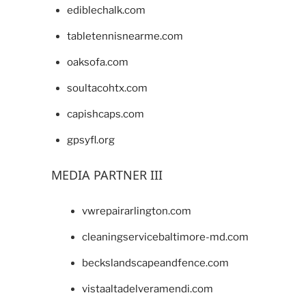
ediblechalk.com
tabletennisnearme.com
oaksofa.com
soultacohtx.com
capishcaps.com
gpsyfl.org
MEDIA PARTNER III
vwrepairarlington.com
cleaningservicebaltimore-md.com
beckslandscapeandfence.com
vistaaltadelveramendi.com