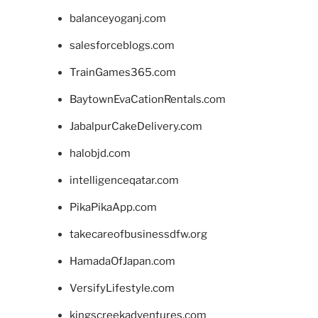
balanceyoganj.com
salesforceblogs.com
TrainGames365.com
BaytownEvaCationRentals.com
JabalpurCakeDelivery.com
halobjd.com
intelligenceqatar.com
PikaPikaApp.com
takecareofbusinessdfw.org
HamadaOfJapan.com
VersifyLifestyle.com
kingscreekadventures.com