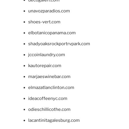
unavozparadios.com
shoes-vert.com
elbotanicopanama.com
shadyoaksrockportrvpark.com
jccoinlaundry.com
kautorepair.com
marjaeswinebar.com
elmazatlanclinton.com
ideacoffeenyc.com
odieschillicothe.com
lacantinitagalesburg.com