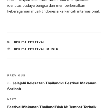
identitas budaya bangsa dan memperkenalkan
keberagaman musik Indonesia ke kancah internasional.
CATEGORIES
BERITA FESTIVAL
TAGS
BERITA FESTIVAL MUSIK
Post
Previous
PREVIOUS
navigation
Post
Jelajahi Kelezatan Thailand di Festival Makanan
Sarinah
Next
NEXT
Post
Festival Makanan Thailand Blok M: Tempat Terbaik