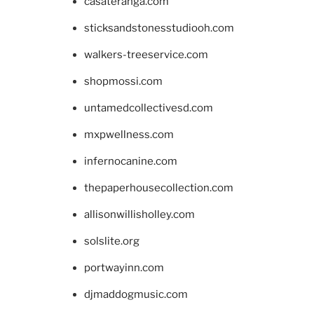
casateranga.com
sticksandstonesstudiooh.com
walkers-treeservice.com
shopmossi.com
untamedcollectivesd.com
mxpwellness.com
infernocanine.com
thepaperhousecollection.com
allisonwillisholley.com
solslite.org
portwayinn.com
djmaddogmusic.com