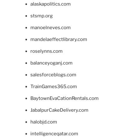
alaskapolitics.com
stsmp.org
manoelneves.com
mandelaeffectlibrary.com
roselynns.com
balanceyoganj.com
salesforceblogs.com
TrainGames365.com
BaytownEvaCationRentals.com
JabalpurCakeDelivery.com
halobjd.com
intelligenceqatar.com