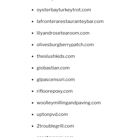
oysterbayturkeytrot.com
lafronterarestauranteybar.com
lilyandrosetearoom.com
olivesburgberrypatch.com
theslushkids.com
giobastian.com
glpascensori.com
rifloorepoxy.com
woolleymillingandpaving.com
uptonpvd.com
2troublegrill.com