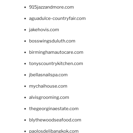
915jazzandmore.com
aguadulce-countryfair.com
jakehovis.com
bosswingsduluth.com
birminghamautocare.com
tonyscountrykitchen.com
jbellasnailspa.com
mychaihouse.com
alvisgrooming.com
thegeorginaestate.com
blythewoodseafood.com
paolosdelibangkok.com