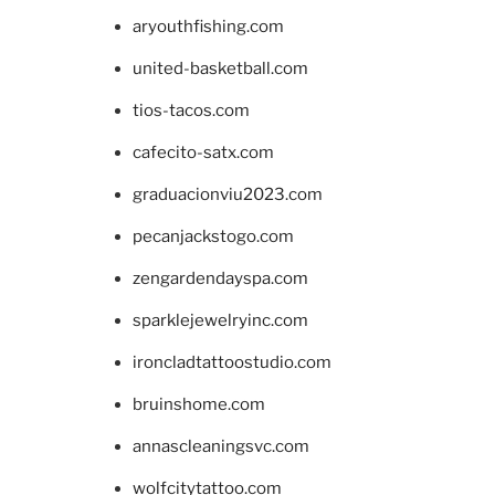
aryouthfishing.com
united-basketball.com
tios-tacos.com
cafecito-satx.com
graduacionviu2023.com
pecanjackstogo.com
zengardendayspa.com
sparklejewelryinc.com
ironcladtattoostudio.com
bruinshome.com
annascleaningsvc.com
wolfcitytattoo.com