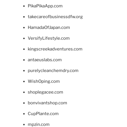
PikaPikaApp.com
takecareofbusinessdfw.org
HamadaOfJapan.com
VersifyLifestyle.com
kingscreekadventures.com
antaeuslabs.com
purelycleanchemdry.com
WishOping.com
shoplegacee.com
bonvivantshop.com
CupPlante.com
mpzin.com