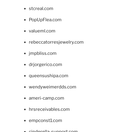
stcreal.com
PopUpFlea.com
valueml.com
rebeccatorresjewelry.com
jmpbliss.com
drjorgerico.com
queensushipa.com
wendyweimerdds.com
ameri-camp.com
hrsreceivables.com
empconst1.com
cinderella-support.com