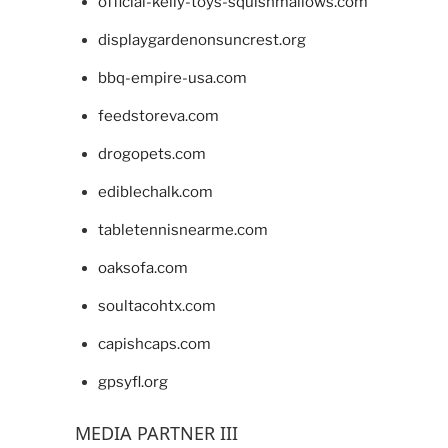
official-kelly-toys-squishmallows.com
displaygardenonsuncrest.org
bbq-empire-usa.com
feedstoreva.com
drogopets.com
ediblechalk.com
tabletennisnearme.com
oaksofa.com
soultacohtx.com
capishcaps.com
gpsyfl.org
MEDIA PARTNER III