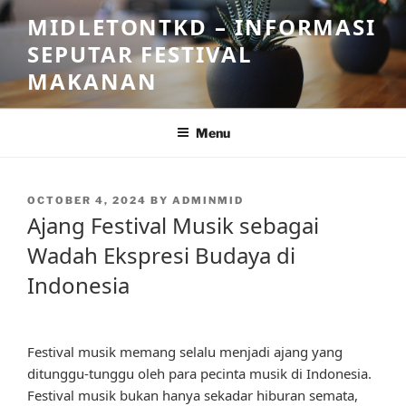
Skip
MIDLETONTKD – INFORMASI
to
SEPUTAR FESTIVAL
content
MAKANAN
Menu
POSTED
OCTOBER 4, 2024
BY
ADMINMID
ON
Ajang Festival Musik sebagai
Wadah Ekspresi Budaya di
Indonesia
Festival musik memang selalu menjadi ajang yang
ditunggu-tunggu oleh para pecinta musik di Indonesia.
Festival musik bukan hanya sekadar hiburan semata,