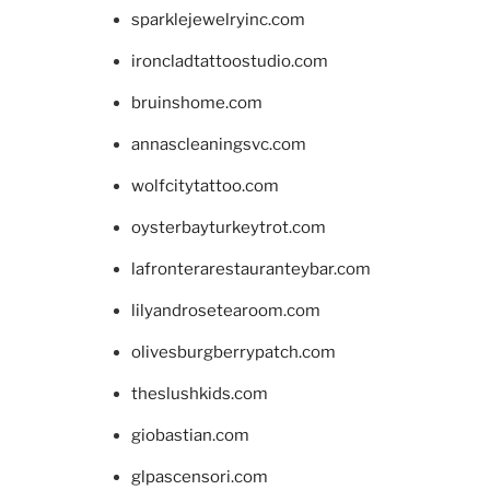
sparklejewelryinc.com
ironcladtattoostudio.com
bruinshome.com
annascleaningsvc.com
wolfcitytattoo.com
oysterbayturkeytrot.com
lafronterarestauranteybar.com
lilyandrosetearoom.com
olivesburgberrypatch.com
theslushkids.com
giobastian.com
glpascensori.com