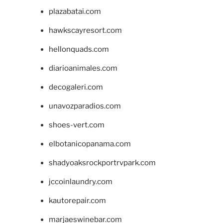
plazabatai.com
hawkscayresort.com
hellonquads.com
diarioanimales.com
decogaleri.com
unavozparadios.com
shoes-vert.com
elbotanicopanama.com
shadyoaksrockportrvpark.com
jccoinlaundry.com
kautorepair.com
marjaeswinebar.com