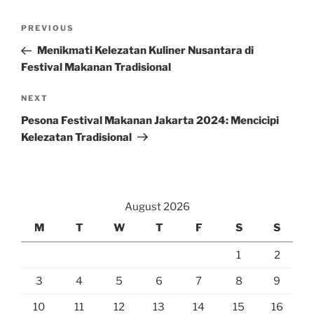
Post
Previous
PREVIOUS
navigation
Post
Menikmati Kelezatan Kuliner Nusantara di
Festival Makanan Tradisional
Next
NEXT
Post
Pesona Festival Makanan Jakarta 2024: Mencicipi
Kelezatan Tradisional
August 2026
M
T
W
T
F
S
S
1
2
3
4
5
6
7
8
9
10
11
12
13
14
15
16