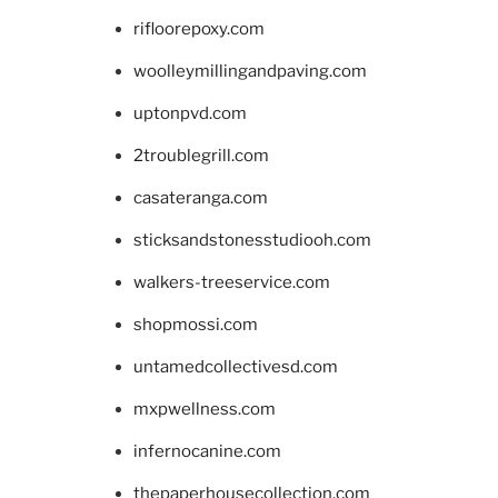
rifloorepoxy.com
woolleymillingandpaving.com
uptonpvd.com
2troublegrill.com
casateranga.com
sticksandstonesstudiooh.com
walkers-treeservice.com
shopmossi.com
untamedcollectivesd.com
mxpwellness.com
infernocanine.com
thepaperhousecollection.com