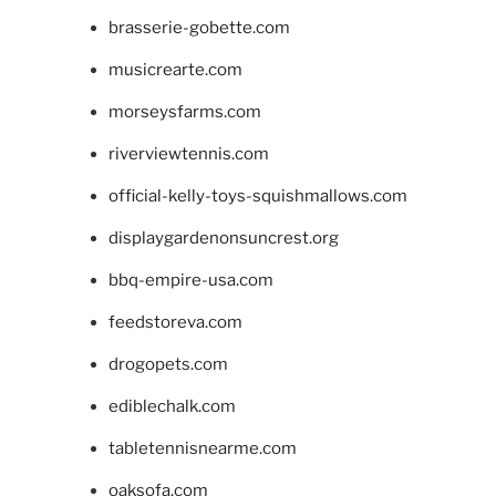
brasserie-gobette.com
musicrearte.com
morseysfarms.com
riverviewtennis.com
official-kelly-toys-squishmallows.com
displaygardenonsuncrest.org
bbq-empire-usa.com
feedstoreva.com
drogopets.com
ediblechalk.com
tabletennisnearme.com
oaksofa.com