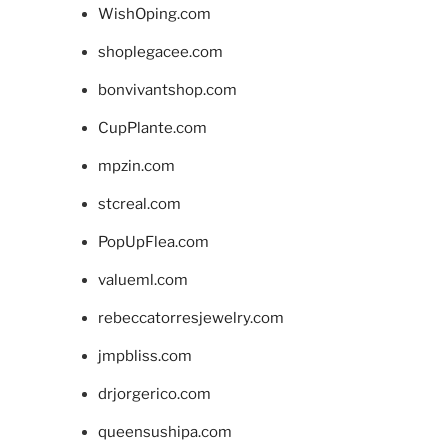
WishOping.com
shoplegacee.com
bonvivantshop.com
CupPlante.com
mpzin.com
stcreal.com
PopUpFlea.com
valueml.com
rebeccatorresjewelry.com
jmpbliss.com
drjorgerico.com
queensushipa.com