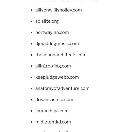
allisonwillisholley.com
solslite.org
portwayinn.com
djmaddogmusic.com
thesoundarchitects.com
allin1roofing.com
keepjudgewebb.com
anatomyofadventure.com
drivancastillo.com
cmmedspa.com
midletontkd.com