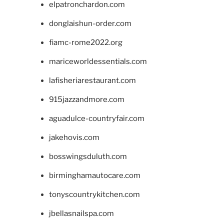
elpatronchardon.com
donglaishun-order.com
fiamc-rome2022.org
mariceworldessentials.com
lafisheriarestaurant.com
915jazzandmore.com
aguadulce-countryfair.com
jakehovis.com
bosswingsduluth.com
birminghamautocare.com
tonyscountrykitchen.com
jbellasnailspa.com