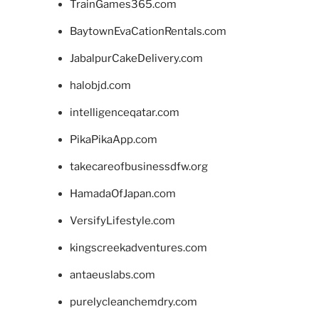
TrainGames365.com
BaytownEvaCationRentals.com
JabalpurCakeDelivery.com
halobjd.com
intelligenceqatar.com
PikaPikaApp.com
takecareofbusinessdfw.org
HamadaOfJapan.com
VersifyLifestyle.com
kingscreekadventures.com
antaeuslabs.com
purelycleanchemdry.com