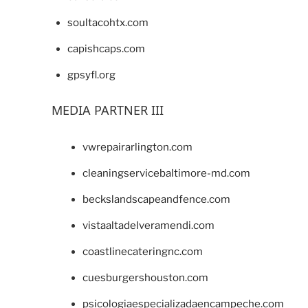
soultacohtx.com
capishcaps.com
gpsyfl.org
MEDIA PARTNER III
vwrepairarlington.com
cleaningservicebaltimore-md.com
beckslandscapeandfence.com
vistaaltadelveramendi.com
coastlinecateringnc.com
cuesburgershouston.com
psicologiaespecializadaencampeche.com