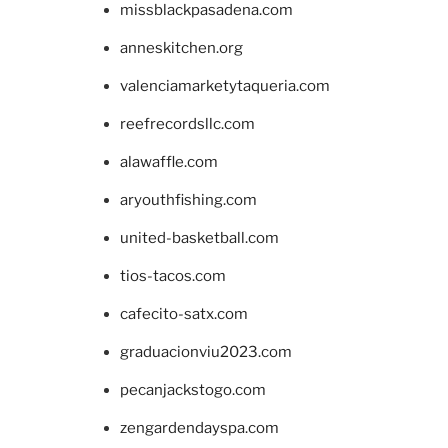
missblackpasadena.com
anneskitchen.org
valenciamarketytaqueria.com
reefrecordsllc.com
alawaffle.com
aryouthfishing.com
united-basketball.com
tios-tacos.com
cafecito-satx.com
graduacionviu2023.com
pecanjackstogo.com
zengardendayspa.com