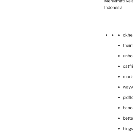
Menikmati Kele
Indonesia
okhe
thei
unbo
catfr
maria
wayw
pidf
banc
bett
hing