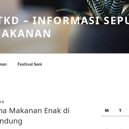
KD – INFORMASI SEP
 MAKANAN
anan
Festival Seni
ID
a Makanan Enak di
M
T
Bandung