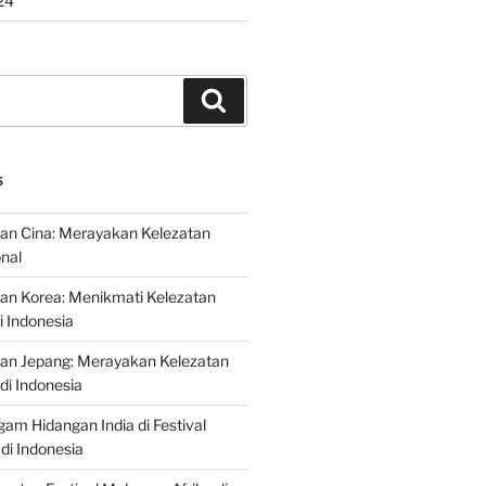
24
Search
S
an Cina: Merayakan Kelezatan
onal
an Korea: Menikmati Kelezatan
i Indonesia
nan Jepang: Merayakan Kelezatan
di Indonesia
gam Hidangan India di Festival
di Indonesia