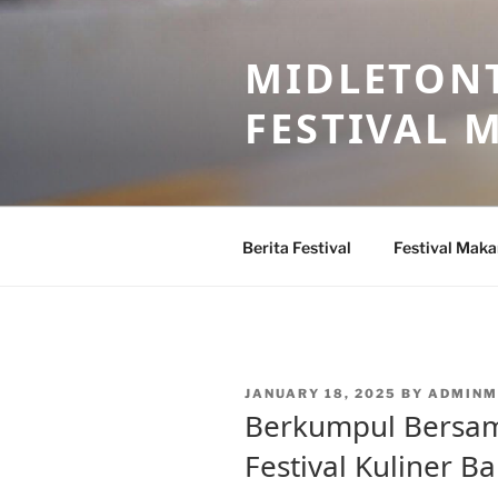
Skip
to
MIDLETONT
content
FESTIVAL
Berita Festival
Festival Mak
POSTED
JANUARY 18, 2025
BY
ADMINM
ON
Berkumpul Bersam
Festival Kuliner 