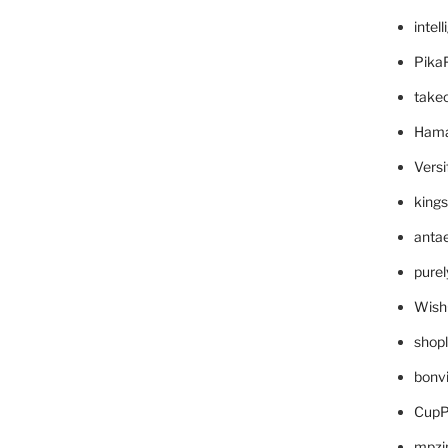
intel
Pika
take
Hama
Versi
king
anta
pure
Wish
shop
bonv
CupP
mpzi