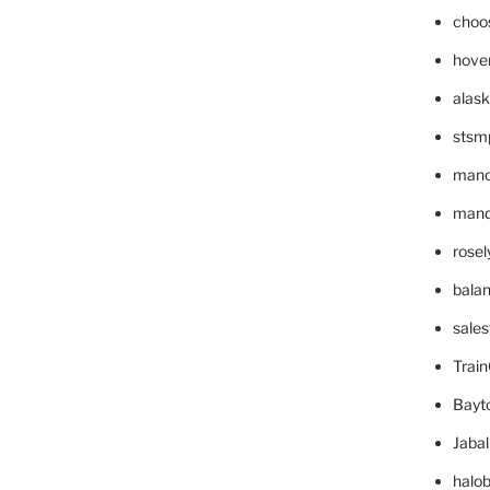
choo
hove
alask
stsm
mano
mande
rose
bala
sale
Trai
Bayt
Jaba
halo