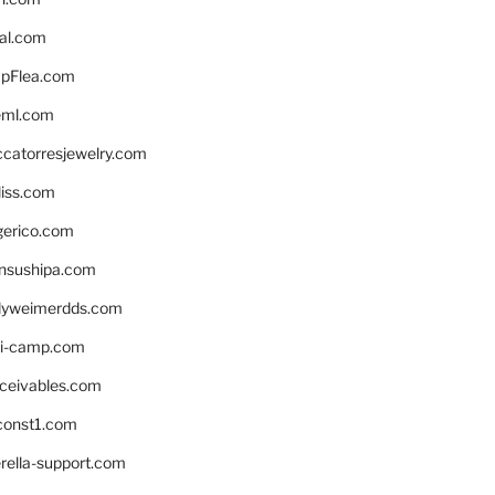
eal.com
pFlea.com
eml.com
ccatorresjewelry.com
liss.com
gerico.com
nsushipa.com
yweimerdds.com
i-camp.com
eceivables.com
onst1.com
rella-support.com