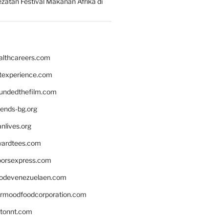
zatan Festival Makanan Afrika di
althcareers.com
ntexperience.com
undedthefilm.com
iends-bg.org
nlives.org
ardtees.com
loorsexpress.com
odevenezuelaen.com
ermoodfoodcorporation.com
stonnt.com