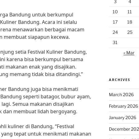
3
4
10
11
warga Bandung untuk berkumpul
Kuliner Bandung. Acara ini selalu
17
18
 karena menawarkan berbagai macam
24
25
an membuat siapapun kecewa.
31
jung setia Festival Kuliner Bandung,
« Mar
ini karena bisa berkumpul bersama
i makanan enak yang disajikan.
ung memang tidak bisa ditandingi.”
ARCHIVES
iner Bandung juga bisa menikmati
March 2026
Bandung seperti batagor, bubur ayam,
k lagi. Semua makanan disajikan
February 2026
ik dan membuat lidah bergoyang.
January 2026
li kuliner di Bandung, “Festival
December 20
g yang tepat untuk menikmati makanan