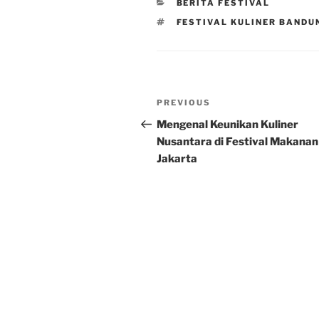
CATEGORIES
BERITA FESTIVAL
TAGS
FESTIVAL KULINER BANDU
Post
Previous
PREVIOUS
navigation
Post
Mengenal Keunikan Kuliner
Nusantara di Festival Makanan
Jakarta