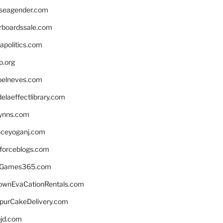
seagender.com
rboardssale.com
apolitics.com
p.org
elneves.com
laeffectlibrary.com
lynns.com
nceyoganj.com
sforceblogs.com
nGames365.com
ownEvaCationRentals.com
lpurCakeDelivery.com
bjd.com