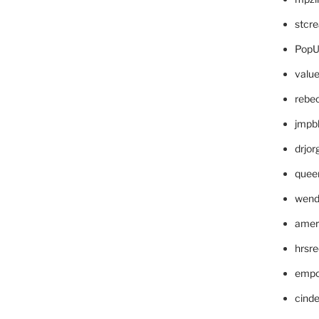
stcr
PopU
valu
rebe
jmpb
drjor
quee
wend
amer
hrsr
empc
cinde