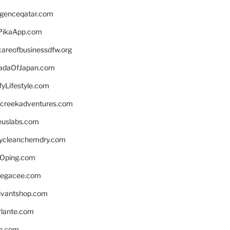
ligenceqatar.com
PikaApp.com
careofbusinessdfw.org
daOfJapan.com
fyLifestyle.com
screekadventures.com
euslabs.com
lycleanchemdry.com
Oping.com
legacee.com
ivantshop.com
lante.com
n.com