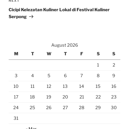
Next
NEXT
Post
Cicipi Kelezatan Kuliner Lokal di Festival Kuliner
Serpong
August 2026
M
T
W
T
F
S
S
1
2
3
4
5
6
7
8
9
10
11
12
13
14
15
16
17
18
19
20
21
22
23
24
25
26
27
28
29
30
31
« Mar