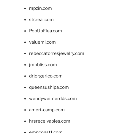
mpzin.com
stcreal.com
PopUpFlea.com
valueml.com
rebeccatorresjewelry.com
jmpbliss.com
drjorgerico.com
queensushipa.com
wendyweimerdds.com
ameri-camp.com
hrsreceivables.com
empconst1.com