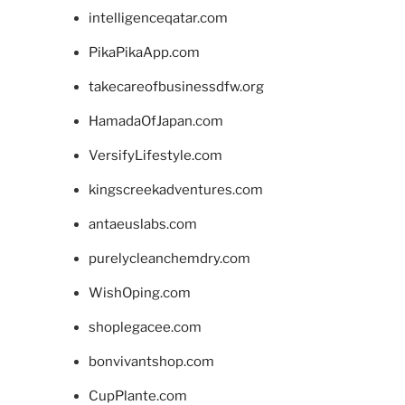
intelligenceqatar.com
PikaPikaApp.com
takecareofbusinessdfw.org
HamadaOfJapan.com
VersifyLifestyle.com
kingscreekadventures.com
antaeuslabs.com
purelycleanchemdry.com
WishOping.com
shoplegacee.com
bonvivantshop.com
CupPlante.com