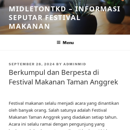
Skip
MIDLETONTKD – INFORMASI
to
SEPUTAR FESTIVAL
content
MAKANAN
Menu
POSTED
SEPTEMBER 28, 2024
BY
ADMINMID
ON
Berkumpul dan Berpesta di
Festival Makanan Taman Anggrek
Festival makanan selalu menjadi acara yang dinantikan
oleh banyak orang. Salah satunya adalah Festival
Makanan Taman Anggrek yang diadakan setiap tahun.
Acara ini selalu ramai dengan pengunjung yang