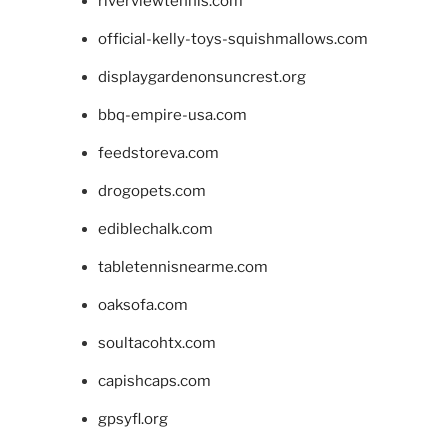
riverviewtennis.com
official-kelly-toys-squishmallows.com
displaygardenonsuncrest.org
bbq-empire-usa.com
feedstoreva.com
drogopets.com
ediblechalk.com
tabletennisnearme.com
oaksofa.com
soultacohtx.com
capishcaps.com
gpsyfl.org