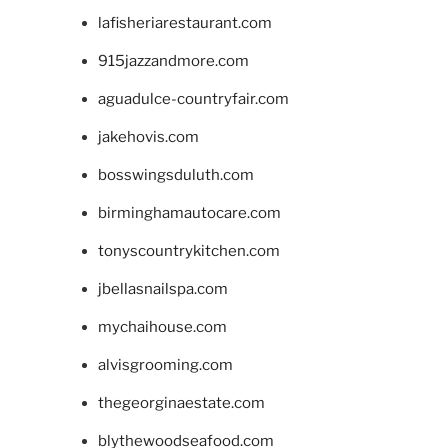
lafisheriarestaurant.com
915jazzandmore.com
aguadulce-countryfair.com
jakehovis.com
bosswingsduluth.com
birminghamautocare.com
tonyscountrykitchen.com
jbellasnailspa.com
mychaihouse.com
alvisgrooming.com
thegeorginaestate.com
blythewoodseafood.com