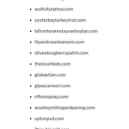
wolfcitytattoo.com
oysterbayturkeytrot.com
lafronterarestauranteybar.com
lilyandrosetearoom.com
olivesburgberrypatch.com
theslushkids.com
giobastian.com
glpascensori.com
rifloorepoxy.com
woolleymillingandpaving.com
uptonpvd.com