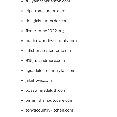
fujiyamacharleston.com
elpatronchardon.com
donglaishun-order.com
fiamc-rome2022.org
mariceworldessentials.com
lafisheriarestaurant.com
915jazzandmore.com
aguadulce-countryfair.com
jakehovis.com
bosswingsduluth.com
birminghamautocare.com
tonyscountrykitchen.com