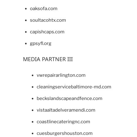
oaksofa.com
soultacohtx.com
capishcaps.com
gpsyfl.org
MEDIA PARTNER III
vwrepairarlington.com
cleaningservicebaltimore-md.com
beckslandscapeandfence.com
vistaaltadelveramendi.com
coastlinecateringnc.com
cuesburgershouston.com