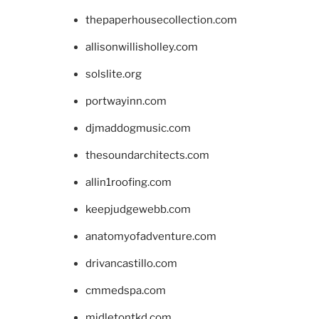
thepaperhousecollection.com
allisonwillisholley.com
solslite.org
portwayinn.com
djmaddogmusic.com
thesoundarchitects.com
allin1roofing.com
keepjudgewebb.com
anatomyofadventure.com
drivancastillo.com
cmmedspa.com
midletontkd.com