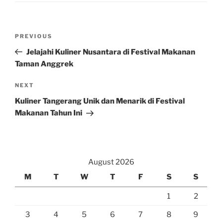
Post
Previous
PREVIOUS
navigation
Post
Jelajahi Kuliner Nusantara di Festival Makanan
Taman Anggrek
Next
NEXT
Post
Kuliner Tangerang Unik dan Menarik di Festival
Makanan Tahun Ini
August 2026
M
T
W
T
F
S
S
1
2
3
4
5
6
7
8
9