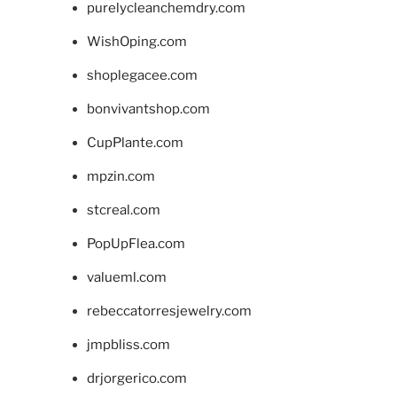
purelycleanchemdry.com
WishOping.com
shoplegacee.com
bonvivantshop.com
CupPlante.com
mpzin.com
stcreal.com
PopUpFlea.com
valueml.com
rebeccatorresjewelry.com
jmpbliss.com
drjorgerico.com