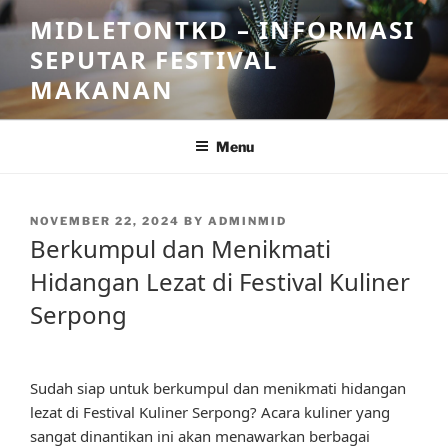
Skip
MIDLETONTKD – INFORMASI
to
SEPUTAR FESTIVAL
content
MAKANAN
Menu
POSTED
NOVEMBER 22, 2024
BY
ADMINMID
ON
Berkumpul dan Menikmati
Hidangan Lezat di Festival Kuliner
Serpong
Sudah siap untuk berkumpul dan menikmati hidangan
lezat di Festival Kuliner Serpong? Acara kuliner yang
sangat dinantikan ini akan menawarkan berbagai