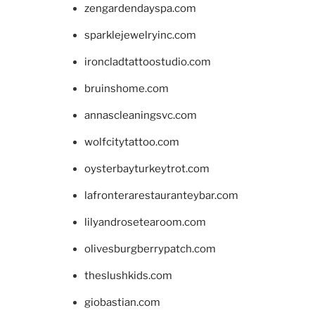
zengardendayspa.com
sparklejewelryinc.com
ironcladtattoostudio.com
bruinshome.com
annascleaningsvc.com
wolfcitytattoo.com
oysterbayturkeytrot.com
lafronterarestauranteybar.com
lilyandrosetearoom.com
olivesburgberrypatch.com
theslushkids.com
giobastian.com