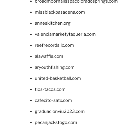
broadmoornailsspacoloradosprings.com
missblackpasadena.com
anneskitchen.org
valenciamarketytaqueria.com
reefrecordsllc.com
alawaffle.com
aryouthfishing.com
united-basketball.com
tios-tacos.com
cafecito-satx.com
graduacionviu2023.com
pecanjackstogo.com