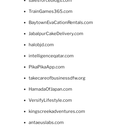
salesforceblogs.com
TrainGames365.com
BaytownEvaCationRentals.com
JabalpurCakeDelivery.com
halobjd.com
intelligenceqatar.com
PikaPikaApp.com
takecareofbusinessdfw.org
HamadaOfJapan.com
VersifyLifestyle.com
kingscreekadventures.com
antaeuslabs.com