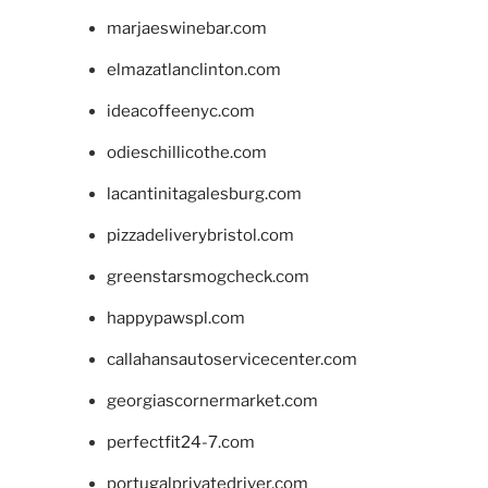
marjaeswinebar.com
elmazatlanclinton.com
ideacoffeenyc.com
odieschillicothe.com
lacantinitagalesburg.com
pizzadeliverybristol.com
greenstarsmogcheck.com
happypawspl.com
callahansautoservicecenter.com
georgiascornermarket.com
perfectfit24-7.com
portugalprivatedriver.com