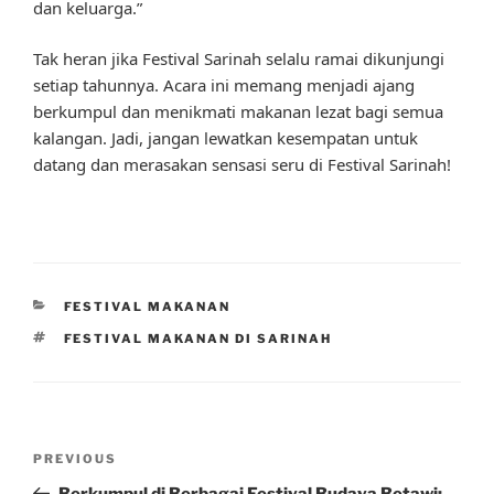
dan keluarga.”
Tak heran jika Festival Sarinah selalu ramai dikunjungi
setiap tahunnya. Acara ini memang menjadi ajang
berkumpul dan menikmati makanan lezat bagi semua
kalangan. Jadi, jangan lewatkan kesempatan untuk
datang dan merasakan sensasi seru di Festival Sarinah!
CATEGORIES
FESTIVAL MAKANAN
TAGS
FESTIVAL MAKANAN DI SARINAH
Post
Previous
PREVIOUS
navigation
Post
Berkumpul di Berbagai Festival Budaya Betawi: