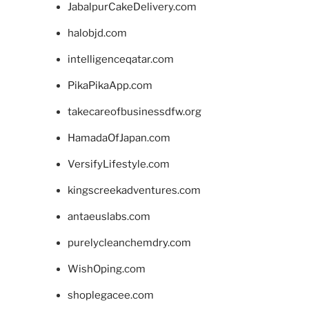
JabalpurCakeDelivery.com
halobjd.com
intelligenceqatar.com
PikaPikaApp.com
takecareofbusinessdfw.org
HamadaOfJapan.com
VersifyLifestyle.com
kingscreekadventures.com
antaeuslabs.com
purelycleanchemdry.com
WishOping.com
shoplegacee.com