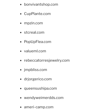
bonvivantshop.com
CupPlante.com
mpzin.com
stcreal.com
PopUpFlea.com
valueml.com
rebeccatorresjewelry.com
jmpbliss.com
drjorgerico.com
queensushipa.com
wendyweimerdds.com
ameri-camp.com