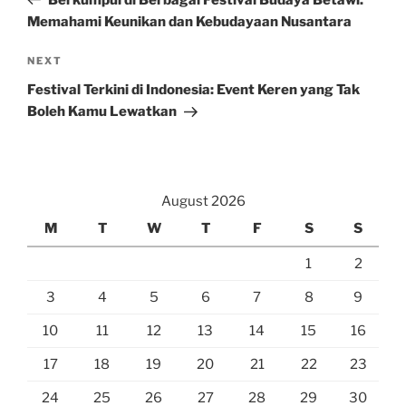
Memahami Keunikan dan Kebudayaan Nusantara
Next
NEXT
Post
Festival Terkini di Indonesia: Event Keren yang Tak
Boleh Kamu Lewatkan
August 2026
M
T
W
T
F
S
S
1
2
3
4
5
6
7
8
9
10
11
12
13
14
15
16
17
18
19
20
21
22
23
24
25
26
27
28
29
30