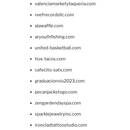
valenciamarketytaqueria.com
reefrecordsllc.com
alawaffle.com
aryouthfishing.com
united-basketball.com
tios-tacos.com
cafecito-satx.com
graduacionviu2023.com
pecanjackstogo.com
zengardendayspa.com
sparklejewelryinc.com
ironcladtattoostudio.com