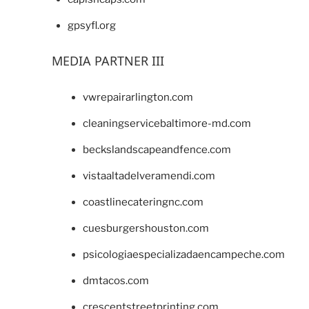
gpsyfl.org
MEDIA PARTNER III
vwrepairarlington.com
cleaningservicebaltimore-md.com
beckslandscapeandfence.com
vistaaltadelveramendi.com
coastlinecateringnc.com
cuesburgershouston.com
psicologiaespecializadaencampeche.com
dmtacos.com
crescentstreetprinting.com