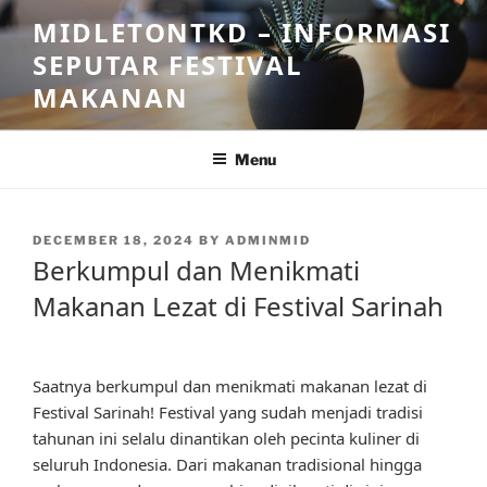
Skip
MIDLETONTKD – INFORMASI
to
SEPUTAR FESTIVAL
content
MAKANAN
Menu
POSTED
DECEMBER 18, 2024
BY
ADMINMID
ON
Berkumpul dan Menikmati
Makanan Lezat di Festival Sarinah
Saatnya berkumpul dan menikmati makanan lezat di
Festival Sarinah! Festival yang sudah menjadi tradisi
tahunan ini selalu dinantikan oleh pecinta kuliner di
seluruh Indonesia. Dari makanan tradisional hingga