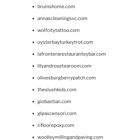
bruinshome.com
annascleaningsvc.com
wolfcitytattoo.com
oysterbayturkeytrot.com
lafronterarestauranteybar.com
lilyandrosetearoom.com
olivesburgberrypatch.com
theslushkids.com
giobastian.com
glpascensori.com
rifloorepoxy.com
woolleymillingandpaving.com