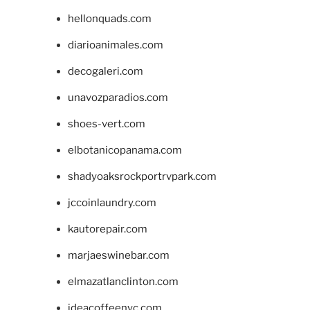
hellonquads.com
diarioanimales.com
decogaleri.com
unavozparadios.com
shoes-vert.com
elbotanicopanama.com
shadyoaksrockportrvpark.com
jccoinlaundry.com
kautorepair.com
marjaeswinebar.com
elmazatlanclinton.com
ideacoffeenyc.com