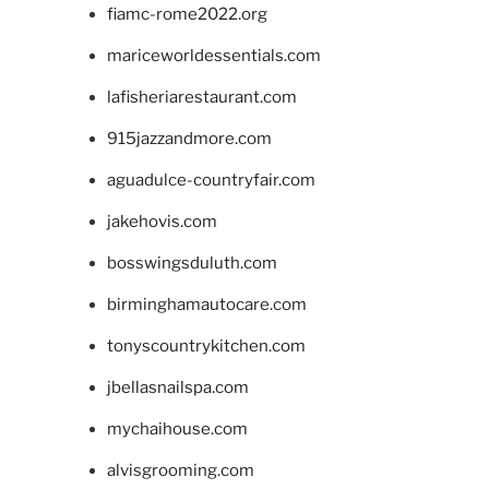
fiamc-rome2022.org
mariceworldessentials.com
lafisheriarestaurant.com
915jazzandmore.com
aguadulce-countryfair.com
jakehovis.com
bosswingsduluth.com
birminghamautocare.com
tonyscountrykitchen.com
jbellasnailspa.com
mychaihouse.com
alvisgrooming.com