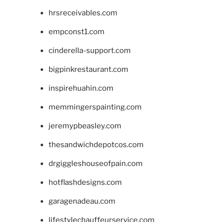
hrsreceivables.com
empconst1.com
cinderella-support.com
bigpinkrestaurant.com
inspirehuahin.com
memmingerspainting.com
jeremypbeasley.com
thesandwichdepotcos.com
drgiggleshouseofpain.com
hotflashdesigns.com
garagenadeau.com
lifestylechauffeurservice.com