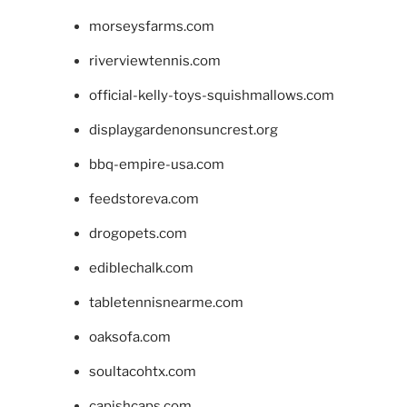
morseysfarms.com
riverviewtennis.com
official-kelly-toys-squishmallows.com
displaygardenonsuncrest.org
bbq-empire-usa.com
feedstoreva.com
drogopets.com
ediblechalk.com
tabletennisnearme.com
oaksofa.com
soultacohtx.com
capishcaps.com