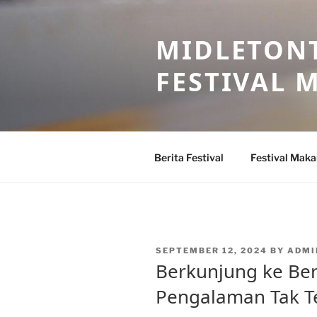
Skip
to
MIDLETONT
content
FESTIVAL
Berita Festival
Festival Mak
POSTED
SEPTEMBER 12, 2024
BY
ADMI
ON
Berkunjung ke Beri
Pengalaman Tak Te