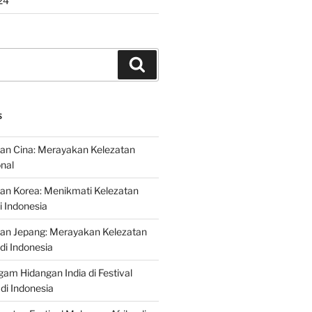
24
Search
S
an Cina: Merayakan Kelezatan
onal
an Korea: Menikmati Kelezatan
i Indonesia
nan Jepang: Merayakan Kelezatan
di Indonesia
gam Hidangan India di Festival
di Indonesia