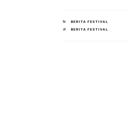
CATEGORIES
BERITA FESTIVAL
TAGS
BERITA FESTIVAL
Post
navigation