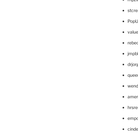
stcr
PopU
valu
rebe
jmpb
drjor
quee
wend
amer
hrsr
empc
cinde