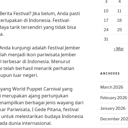
3
4
10
11
rita Festival? Jika belum, Anda pasti
rlupakan di Indonesia. Festival-
17
18
daya tarik tersendiri yang tidak bisa
24
25
a.
31
 Anda kunjungi adalah Festival Jember
« Mar
 telah menjadi ikon pariwisata Jember
al terbesar di Indonesia. Menurut
ini telah berhasil menarik perhatian
ARCHIVES
upun luar negeri.
March 2026
 Wayang World Puppet Carnival yang
 ini merupakan ajang pertunjukan
February 2026
nampilkan berbagai jenis wayang dari
January 2026
r Pariwisata, I Gede Pitana, festival
a untuk melestarikan budaya Indonesia
December 20
a dunia internasional.