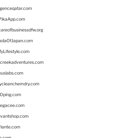
ligenceqatar.com
PikaApp.com
careofbusinessdfw.org
daOfJapan.com
fyLifestyle.com
screekadventures.com
euslabs.com
lycleanchemdry.com
Oping.com
legacee.com
ivantshop.com
lante.com
n.com