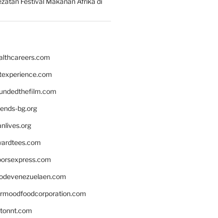
zatan Festival Makanan Afrika di
althcareers.com
ntexperience.com
undedthefilm.com
iends-bg.org
nlives.org
ardtees.com
loorsexpress.com
odevenezuelaen.com
ermoodfoodcorporation.com
stonnt.com