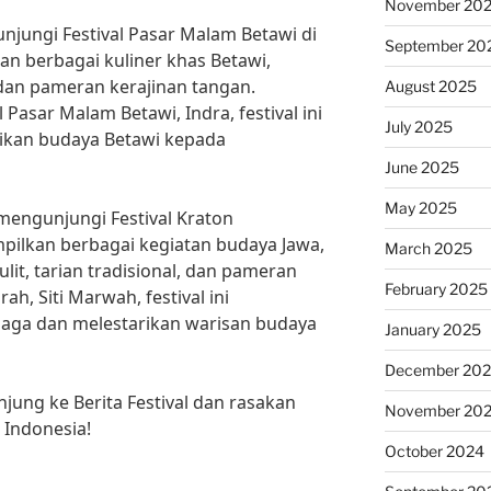
November 20
njungi Festival Pasar Malam Betawi di
September 20
kan berbagai kuliner khas Betawi,
 dan pameran kerajinan tangan.
August 2025
 Pasar Malam Betawi, Indra, festival ini
July 2025
kan budaya Betawi kepada
June 2025
May 2025
 mengunjungi Festival Kraton
mpilkan berbagai kegiatan budaya Jawa,
March 2025
lit, tarian tradisional, dan pameran
February 2025
ah, Siti Marwah, festival ini
aga dan melestarikan warisan budaya
January 2025
December 20
njung ke Berita Festival dan rasakan
November 20
 Indonesia!
October 2024