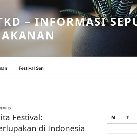
KD – INFORMASI SEP
 MAKANAN
anan
Festival Seni
NMID
ta Festival:
M
T
rlupakan di Indonesia