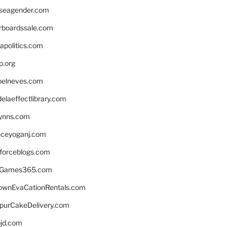
seagender.com
rboardssale.com
apolitics.com
p.org
elneves.com
laeffectlibrary.com
lynns.com
nceyoganj.com
sforceblogs.com
nGames365.com
ownEvaCationRentals.com
lpurCakeDelivery.com
bjd.com