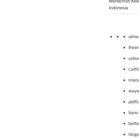
Menikmati Kele
Indonesia
okhe
thei
unbo
catfr
maria
wayw
pidf
banc
bett
hing