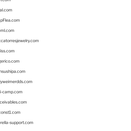
eal.com
pFlea.com
eml.com
ccatorresjewelry.com
liss.com
gerico.com
nsushipa.com
yweimerdds.com
i-camp.com
eceivables.com
onst1.com
rella-support.com