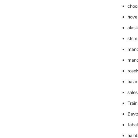
choo
hove
alask
stsm
mano
mande
rose
bala
sale
Trai
Bayt
Jaba
halo