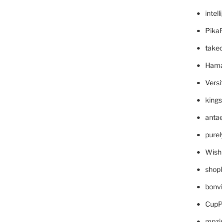
intel
Pika
take
Hama
Versi
king
anta
pure
Wish
shop
bonv
CupP
mpzi