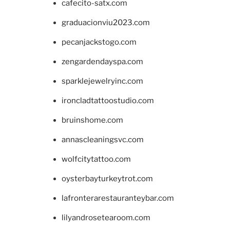
cafecito-satx.com
graduacionviu2023.com
pecanjackstogo.com
zengardendayspa.com
sparklejewelryinc.com
ironcladtattoostudio.com
bruinshome.com
annascleaningsvc.com
wolfcitytattoo.com
oysterbayturkeytrot.com
lafronterarestauranteybar.com
lilyandrosetearoom.com