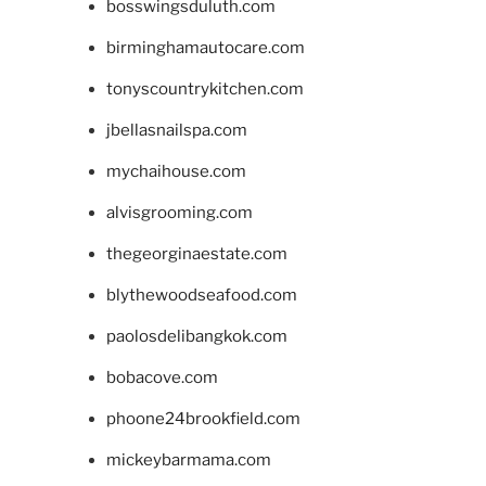
bosswingsduluth.com
birminghamautocare.com
tonyscountrykitchen.com
jbellasnailspa.com
mychaihouse.com
alvisgrooming.com
thegeorginaestate.com
blythewoodseafood.com
paolosdelibangkok.com
bobacove.com
phoone24brookfield.com
mickeybarmama.com