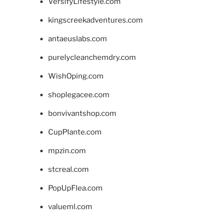
VersifyLifestyle.com
kingscreekadventures.com
antaeuslabs.com
purelycleanchemdry.com
WishOping.com
shoplegacee.com
bonvivantshop.com
CupPlante.com
mpzin.com
stcreal.com
PopUpFlea.com
valueml.com