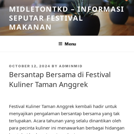
Skip
MIDLETONTKD – INFORMASI
to
SEPUTAR FESTIVAL
content
MAKANAN
Menu
POSTED
OCTOBER 12, 2024
BY
ADMINMID
ON
Bersantap Bersama di Festival
Kuliner Taman Anggrek
Festival Kuliner Taman Anggrek kembali hadir untuk
menyajikan pengalaman bersantap bersama yang tak
terlupakan. Acara tahunan yang selalu dinantikan oleh
para pecinta kuliner ini menawarkan berbagai hidangan