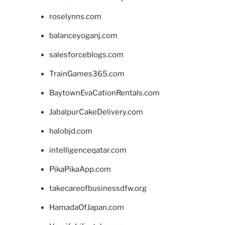
roselynns.com
balanceyoganj.com
salesforceblogs.com
TrainGames365.com
BaytownEvaCationRentals.com
JabalpurCakeDelivery.com
halobjd.com
intelligenceqatar.com
PikaPikaApp.com
takecareofbusinessdfw.org
HamadaOfJapan.com