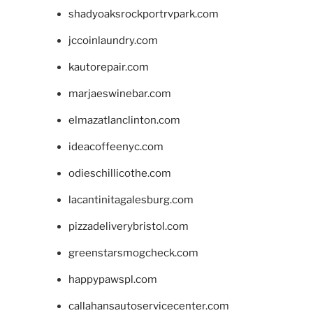
shadyoaksrockportrvpark.com
jccoinlaundry.com
kautorepair.com
marjaeswinebar.com
elmazatlanclinton.com
ideacoffeenyc.com
odieschillicothe.com
lacantinitagalesburg.com
pizzadeliverybristol.com
greenstarsmogcheck.com
happypawspl.com
callahansautoservicecenter.com