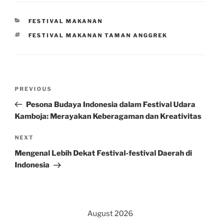
CATEGORIES
FESTIVAL MAKANAN
TAGS
FESTIVAL MAKANAN TAMAN ANGGREK
Post
Previous
PREVIOUS
navigation
Post
Pesona Budaya Indonesia dalam Festival Udara
Kamboja: Merayakan Keberagaman dan Kreativitas
Next
NEXT
Post
Mengenal Lebih Dekat Festival-festival Daerah di
Indonesia
August 2026