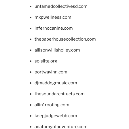
untamedcollectivesd.com
mxpwellness.com
infernocanine.com
thepaperhousecollection.com
allisonwillisholley.com
solslite.org
portwayinn.com
djmaddogmusic.com
thesoundarchitects.com
allin1roofing.com
keepjudgewebb.com
anatomyofadventure.com