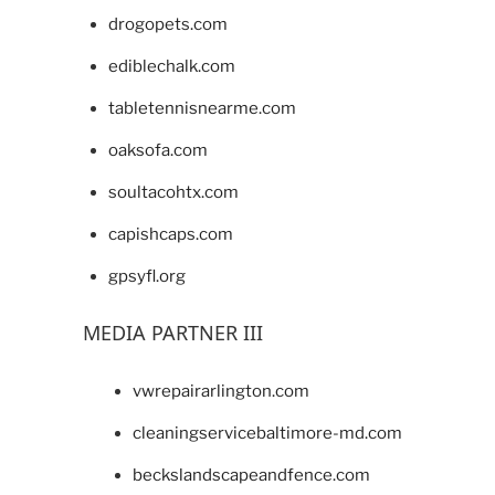
drogopets.com
ediblechalk.com
tabletennisnearme.com
oaksofa.com
soultacohtx.com
capishcaps.com
gpsyfl.org
MEDIA PARTNER III
vwrepairarlington.com
cleaningservicebaltimore-md.com
beckslandscapeandfence.com