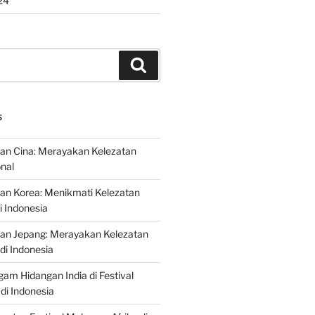
24
Search
S
an Cina: Merayakan Kelezatan
onal
an Korea: Menikmati Kelezatan
i Indonesia
nan Jepang: Merayakan Kelezatan
di Indonesia
gam Hidangan India di Festival
di Indonesia