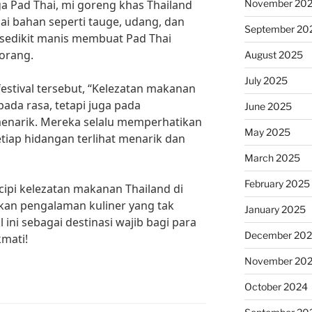
November 20
uga Pad Thai, mi goreng khas Thailand
ai bahan seperti tauge, udang, dan
September 20
n sedikit manis membuat Pad Thai
orang.
August 2025
July 2025
estival tersebut, “Kelezatan makanan
pada rasa, tetapi juga pada
June 2025
menarik. Mereka selalu memperhatikan
May 2025
etiap hidangan terlihat menarik dan
March 2025
February 2025
cipi kelezatan makanan Thailand di
atkan pengalaman kuliner yang tak
January 2025
l ini sebagai destinasi wajib bagi para
December 20
kmati!
November 20
October 2024