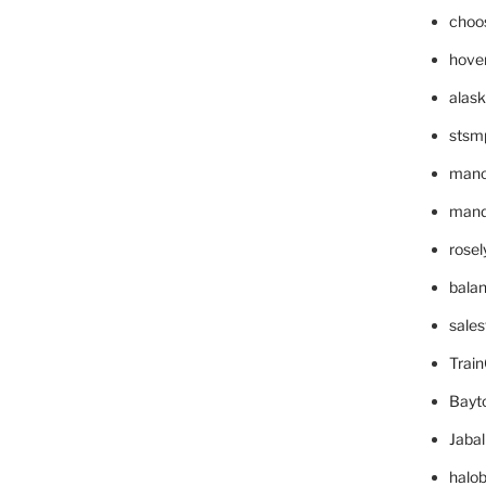
choo
hove
alask
stsm
mano
mande
rose
bala
sale
Trai
Bayt
Jaba
halo