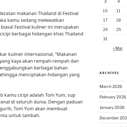
3
4
10
11
ezatan makanan Thailand di Festival
 maka kamu sedang melewatkan
17
18
biasa! Festival kuliner ini merupakan
24
25
icipi berbagai hidangan khas Thailand
31
« Mar
kar kuliner internasional, “Makanan
a yang kaya akan rempah-rempah dan
 menggabungkan berbagai bahan
ARCHIVES
ehingga menciptakan hidangan yang
March 2026
ib kamu cicipi adalah Tom Yum, sup
February 2026
kenal di seluruh dunia. Dengan paduan
January 2026
n gurih, Tom Yum akan membuat
nta untuk tambah.
December 20