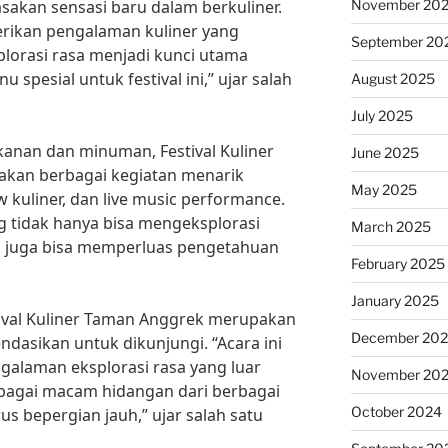
November 20
akan sensasi baru dalam berkuliner.
rikan pengalaman kuliner yang
September 20
plorasi rasa menjadi kunci utama
pesial untuk festival ini,” ujar salah
August 2025
July 2025
nan dan minuman, Festival Kuliner
June 2025
kan berbagai kegiatan menarik
May 2025
w kuliner, dan live music performance.
 tidak hanya bisa mengeksplorasi
March 2025
n juga bisa memperluas pengetahuan
February 2025
January 2025
stival Kuliner Taman Anggrek merupakan
December 20
dasikan untuk dikunjungi. “Acara ini
alaman eksplorasi rasa yang luar
November 20
erbagai macam hidangan dari berbagai
October 2024
us bepergian jauh,” ujar salah satu