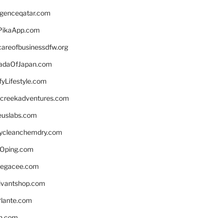
ligenceqatar.com
PikaApp.com
careofbusinessdfw.org
daOfJapan.com
fyLifestyle.com
screekadventures.com
euslabs.com
lycleanchemdry.com
Oping.com
legacee.com
ivantshop.com
lante.com
n.com