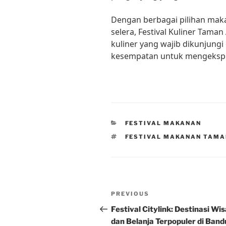
Dengan berbagai pilihan m
selera, Festival Kuliner Tam
kuliner yang wajib dikunjungi 
kesempatan untuk mengeksplora
CATEGORIES
FESTIVAL MAKANAN
TAGS
FESTIVAL MAKANAN TAMA
Post
Previous
PREVIOUS
navigation
Post
Festival Citylink: Destinasi Wi
dan Belanja Terpopuler di Ban