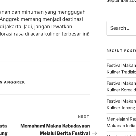
September 20
akanan dan minuman yang menggugah
an Anggrek memang menjadi destinasi
Search
di Jakarta. Jadi, jangan lewatkan
for:
si rasa di acara kuliner terbesar ini!
RECENT POST
Festival Makan
Kuliner Tradisi
N ANGGREK
Festival Makan
Kuliner Korea d
Festival Maka
Kuliner Jepang 
NEXT
Next
Menjelajahi Ra
Post
Makanan India 
sata
Memahami Makna Kebudayaan
dung
Melalui Berita Festival