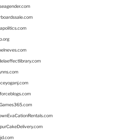
seagender.com
rboardssale.com
apolitics.com
p.org
elneves.com
laeffectlibrary.com
lynns.com
nceyoganj.com
sforceblogs.com
nGames365.com
ownEvaCationRentals.com
lpurCakeDelivery.com
bjd.com