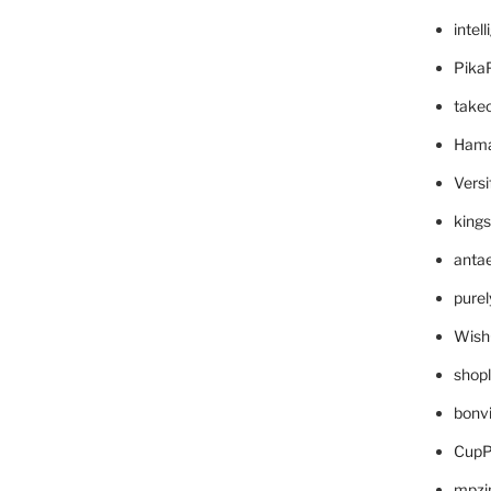
intel
Pika
take
Hama
Versi
king
anta
pure
Wish
shop
bonv
CupP
mpzi