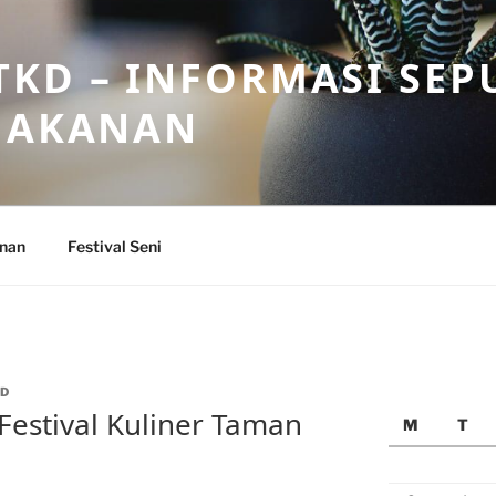
KD – INFORMASI SEP
 MAKANAN
anan
Festival Seni
ID
 Festival Kuliner Taman
M
T