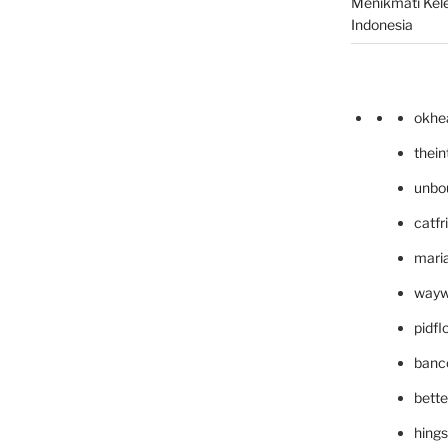
Menikmati Kele
Indonesia
okhe
thei
unbo
catfr
maria
wayw
pidf
banc
bett
hing