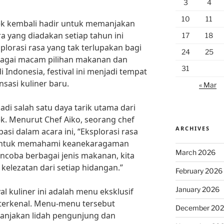
3
4
10
11
rek kembali hadir untuk memanjakan
ara yang diadakan setiap tahun ini
17
18
orasi rasa yang tak terlupakan bagi
24
25
agai macam pilihan makanan dan
31
 Indonesia, festival ini menjadi tempat
sasi kuliner baru.
« Mar
di salah satu daya tarik utama dari
ek. Menurut Chef Aiko, seorang chef
ARCHIVES
pasi dalam acara ini, “Eksplorasi rasa
 untuk memahami keanekaragaman
March 2026
ncoba berbagai jenis makanan, kita
kelezatan dari setiap hidangan.”
February 2026
January 2026
val kuliner ini adalah menu eksklusif
f terkenal. Menu-menu tersebut
December 20
anjakan lidah pengunjung dan