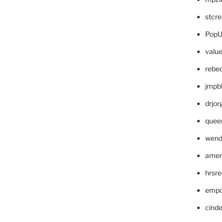
stcr
PopU
valu
rebe
jmpb
drjor
quee
wend
amer
hrsr
empc
cinde