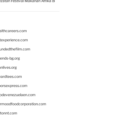
zatan Festival Makanan Afrika di
althcareers.com
ntexperience.com
undedthefilm.com
iends-bg.org
nlives.org
ardtees.com
loorsexpress.com
odevenezuelaen.com
ermoodfoodcorporation.com
stonnt.com