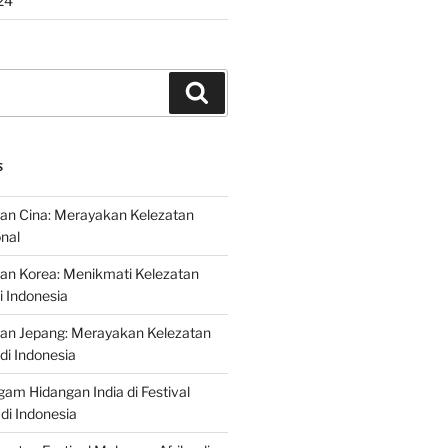
24
Search
S
an Cina: Merayakan Kelezatan
onal
an Korea: Menikmati Kelezatan
i Indonesia
nan Jepang: Merayakan Kelezatan
di Indonesia
gam Hidangan India di Festival
di Indonesia