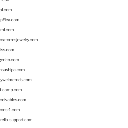
eal.com
pFlea.com
eml.com
ccatorresjewelry.com
liss.com
gerico.com
nsushipa.com
yweimerdds.com
i-camp.com
eceivables.com
onst1.com
rella-support.com