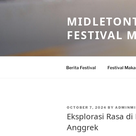
Skip
to
MIDLETONT
content
FESTIVAL
Berita Festival
Festival Mak
POSTED
OCTOBER 7, 2024
BY
ADMINM
ON
Eksplorasi Rasa di
Anggrek