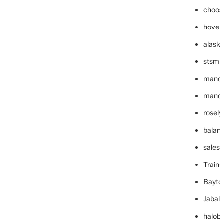
choo
hove
alask
stsm
mano
mande
rose
bala
sale
Trai
Bayt
Jaba
halo