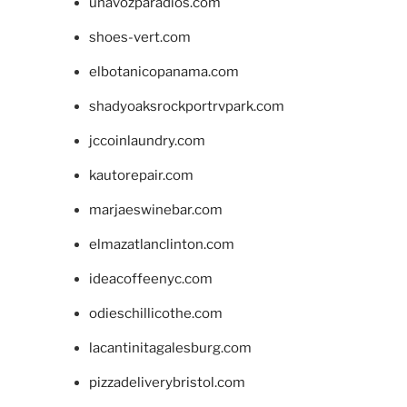
unavozparadios.com
shoes-vert.com
elbotanicopanama.com
shadyoaksrockportrvpark.com
jccoinlaundry.com
kautorepair.com
marjaeswinebar.com
elmazatlanclinton.com
ideacoffeenyc.com
odieschillicothe.com
lacantinitagalesburg.com
pizzadeliverybristol.com