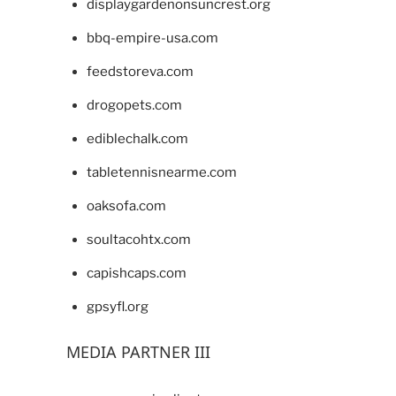
displaygardenonsuncrest.org
bbq-empire-usa.com
feedstoreva.com
drogopets.com
ediblechalk.com
tabletennisnearme.com
oaksofa.com
soultacohtx.com
capishcaps.com
gpsyfl.org
MEDIA PARTNER III