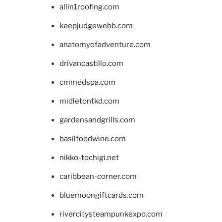
allin1roofing.com
keepjudgewebb.com
anatomyofadventure.com
drivancastillo.com
cmmedspa.com
midletontkd.com
gardensandgrills.com
basilfoodwine.com
nikko-tochigi.net
caribbean-corner.com
bluemoongiftcards.com
rivercitysteampunkexpo.com