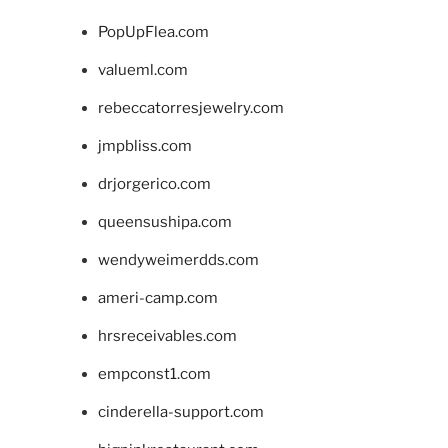
PopUpFlea.com
valueml.com
rebeccatorresjewelry.com
jmpbliss.com
drjorgerico.com
queensushipa.com
wendyweimerdds.com
ameri-camp.com
hrsreceivables.com
empconst1.com
cinderella-support.com