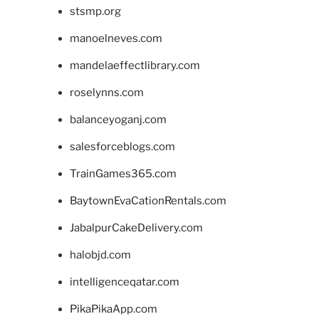
stsmp.org
manoelneves.com
mandelaeffectlibrary.com
roselynns.com
balanceyoganj.com
salesforceblogs.com
TrainGames365.com
BaytownEvaCationRentals.com
JabalpurCakeDelivery.com
halobjd.com
intelligenceqatar.com
PikaPikaApp.com