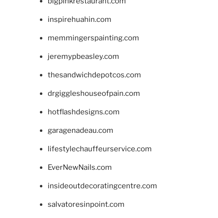
bigpinkrestaurant.com
inspirehuahin.com
memmingerspainting.com
jeremypbeasley.com
thesandwichdepotcos.com
drgiggleshouseofpain.com
hotflashdesigns.com
garagenadeau.com
lifestylechauffeurservice.com
EverNewNails.com
insideoutdecoratingcentre.com
salvatoresinpoint.com