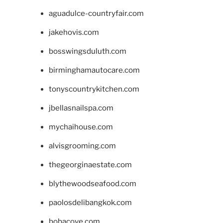
aguadulce-countryfair.com
jakehovis.com
bosswingsduluth.com
birminghamautocare.com
tonyscountrykitchen.com
jbellasnailspa.com
mychaihouse.com
alvisgrooming.com
thegeorginaestate.com
blythewoodseafood.com
paolosdelibangkok.com
bobacove.com