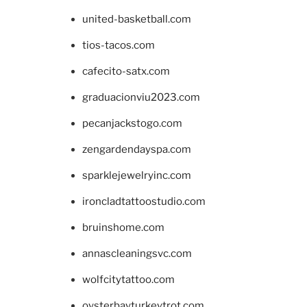
united-basketball.com
tios-tacos.com
cafecito-satx.com
graduacionviu2023.com
pecanjackstogo.com
zengardendayspa.com
sparklejewelryinc.com
ironcladtattoostudio.com
bruinshome.com
annascleaningsvc.com
wolfcitytattoo.com
oysterbayturkeytrot.com