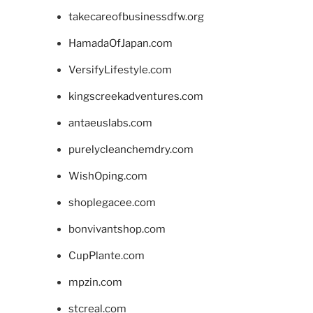
takecareofbusinessdfw.org
HamadaOfJapan.com
VersifyLifestyle.com
kingscreekadventures.com
antaeuslabs.com
purelycleanchemdry.com
WishOping.com
shoplegacee.com
bonvivantshop.com
CupPlante.com
mpzin.com
stcreal.com