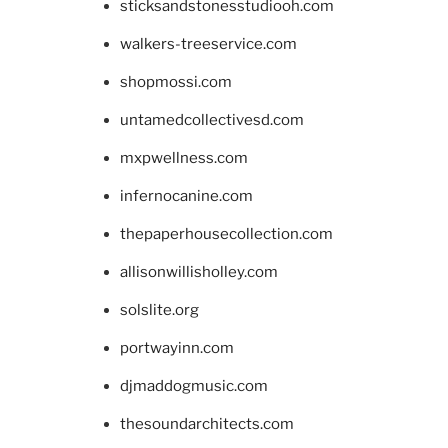
sticksandstonesstudiooh.com
walkers-treeservice.com
shopmossi.com
untamedcollectivesd.com
mxpwellness.com
infernocanine.com
thepaperhousecollection.com
allisonwillisholley.com
solslite.org
portwayinn.com
djmaddogmusic.com
thesoundarchitects.com