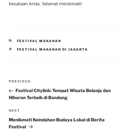
kesukaan Anda. Selamat menikmati!
CATEGORIES
FESTIVAL MAKANAN
TAGS
FESTIVAL MAKANAN DI JAKARTA
Post
Previous
PREVIOUS
navigation
Post
Festival Citylink: Tempat Wisata Belanja dan
Hiburan Terbaik di Bandung
Next
NEXT
Post
Menikmati Keindahan Budaya Lokal di Berita
Festival