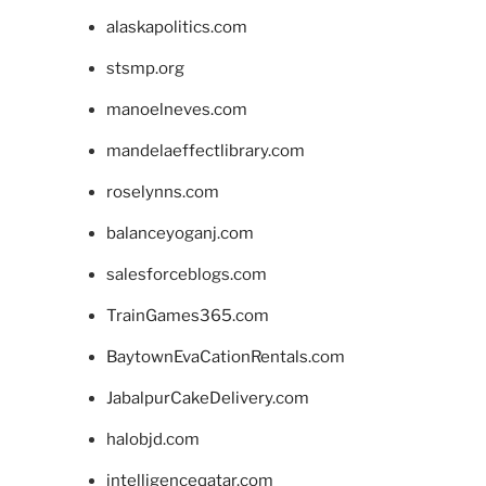
alaskapolitics.com
stsmp.org
manoelneves.com
mandelaeffectlibrary.com
roselynns.com
balanceyoganj.com
salesforceblogs.com
TrainGames365.com
BaytownEvaCationRentals.com
JabalpurCakeDelivery.com
halobjd.com
intelligenceqatar.com