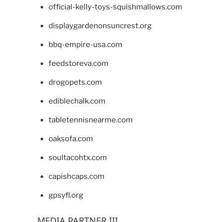
official-kelly-toys-squishmallows.com
displaygardenonsuncrest.org
bbq-empire-usa.com
feedstoreva.com
drogopets.com
ediblechalk.com
tabletennisnearme.com
oaksofa.com
soultacohtx.com
capishcaps.com
gpsyfl.org
MEDIA PARTNER III