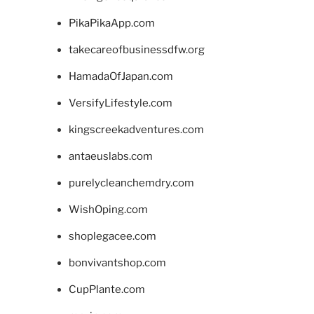
PikaPikaApp.com
takecareofbusinessdfw.org
HamadaOfJapan.com
VersifyLifestyle.com
kingscreekadventures.com
antaeuslabs.com
purelycleanchemdry.com
WishOping.com
shoplegacee.com
bonvivantshop.com
CupPlante.com