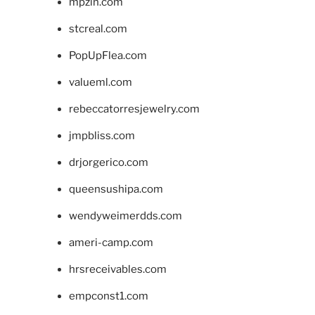
mpzin.com
stcreal.com
PopUpFlea.com
valueml.com
rebeccatorresjewelry.com
jmpbliss.com
drjorgerico.com
queensushipa.com
wendyweimerdds.com
ameri-camp.com
hrsreceivables.com
empconst1.com