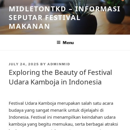
Skip
MIDLETONTKD – INFORMASI
to
SEPUTAR FESTIVAL
content
MAKANAN
Menu
POSTED
JULY 24, 2025
BY
ADMINMID
ON
Exploring the Beauty of Festival
Udara Kamboja in Indonesia
Festival Udara Kamboja merupakan salah satu acara
budaya yang sangat menarik untuk dijelajahi di
Indonesia. Festival ini menampilkan keindahan udara
kamboja yang begitu memukau, serta berbagai atraksi