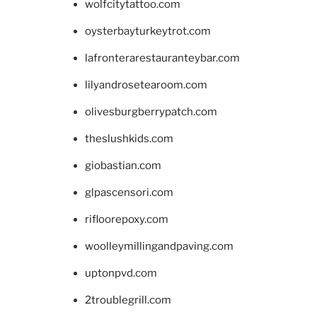
wolfcitytattoo.com
oysterbayturkeytrot.com
lafronterarestauranteybar.com
lilyandrosetearoom.com
olivesburgberrypatch.com
theslushkids.com
giobastian.com
glpascensori.com
rifloorepoxy.com
woolleymillingandpaving.com
uptonpvd.com
2troublegrill.com