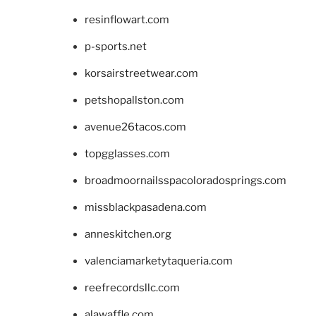
resinflowart.com
p-sports.net
korsairstreetwear.com
petshopallston.com
avenue26tacos.com
topgglasses.com
broadmoornailsspacoloradosprings.com
missblackpasadena.com
anneskitchen.org
valenciamarketytaqueria.com
reefrecordsllc.com
alawaffle.com