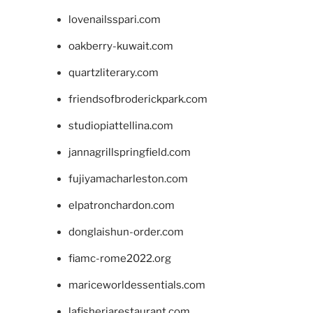
lovenailsspari.com
oakberry-kuwait.com
quartzliterary.com
friendsofbroderickpark.com
studiopiattellina.com
jannagrillspringfield.com
fujiyamacharleston.com
elpatronchardon.com
donglaishun-order.com
fiamc-rome2022.org
mariceworldessentials.com
lafisheriarestaurant.com