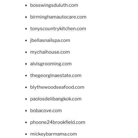
bosswingsduluth.com
birminghamautocare.com
tonyscountrykitchen.com
jbellasnailspa.com
mychaihouse.com
alvisgrooming.com
thegeorginaestate.com
blythewoodseafood.com
paolosdelibangkok.com
bobacove.com
phoone24brookfield.com
mickeybarmama.com