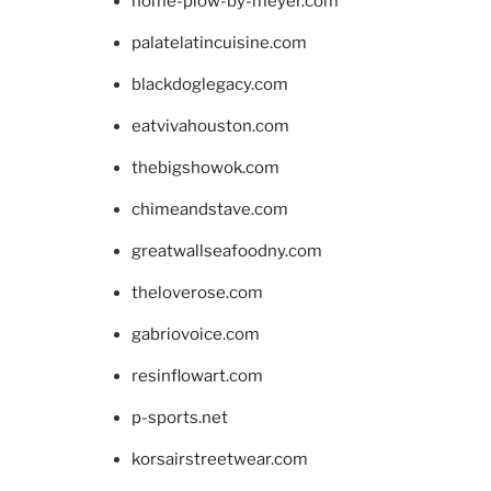
home-plow-by-meyer.com
palatelatincuisine.com
blackdoglegacy.com
eatvivahouston.com
thebigshowok.com
chimeandstave.com
greatwallseafoodny.com
theloverose.com
gabriovoice.com
resinflowart.com
p-sports.net
korsairstreetwear.com