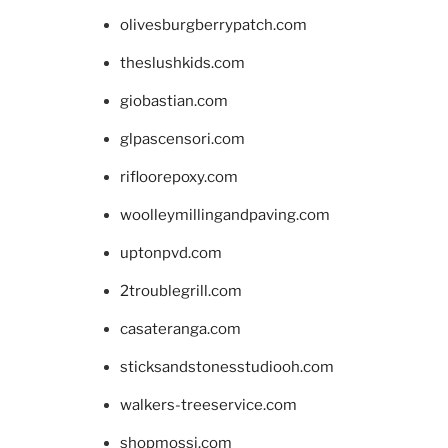
olivesburgberrypatch.com
theslushkids.com
giobastian.com
glpascensori.com
rifloorepoxy.com
woolleymillingandpaving.com
uptonpvd.com
2troublegrill.com
casateranga.com
sticksandstonesstudiooh.com
walkers-treeservice.com
shopmossi.com