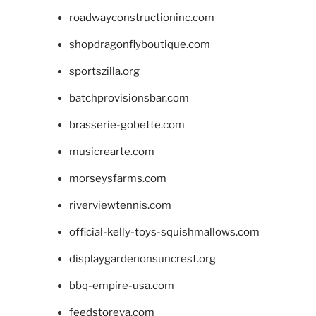
roadwayconstructioninc.com
shopdragonflyboutique.com
sportszilla.org
batchprovisionsbar.com
brasserie-gobette.com
musicrearte.com
morseysfarms.com
riverviewtennis.com
official-kelly-toys-squishmallows.com
displaygardenonsuncrest.org
bbq-empire-usa.com
feedstoreva.com