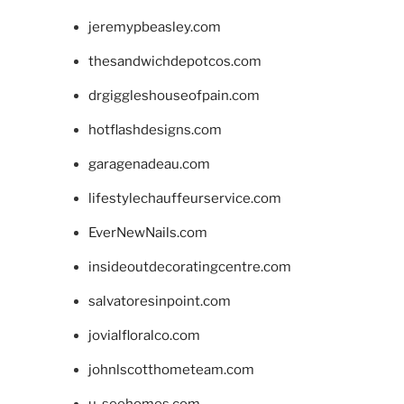
jeremypbeasley.com
thesandwichdepotcos.com
drgiggleshouseofpain.com
hotflashdesigns.com
garagenadeau.com
lifestylechauffeurservice.com
EverNewNails.com
insideoutdecoratingcentre.com
salvatoresinpoint.com
jovialfloralco.com
johnlscotthometeam.com
u-seehomes.com