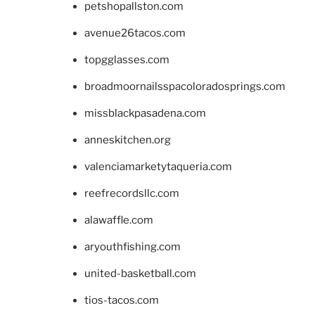
petshopallston.com
avenue26tacos.com
topgglasses.com
broadmoornailsspacoloradosprings.com
missblackpasadena.com
anneskitchen.org
valenciamarketytaqueria.com
reefrecordsllc.com
alawaffle.com
aryouthfishing.com
united-basketball.com
tios-tacos.com