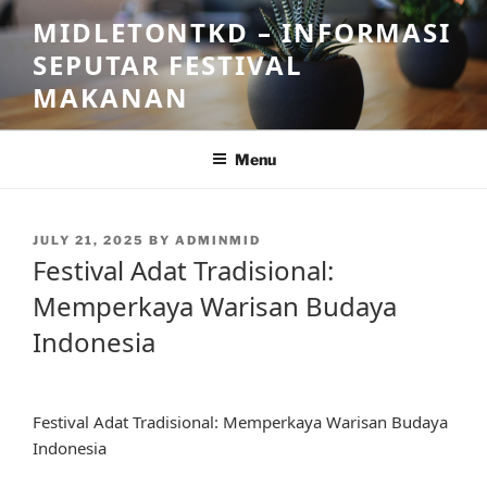
Skip
MIDLETONTKD – INFORMASI
to
SEPUTAR FESTIVAL
content
MAKANAN
Menu
POSTED
JULY 21, 2025
BY
ADMINMID
ON
Festival Adat Tradisional:
Memperkaya Warisan Budaya
Indonesia
Festival Adat Tradisional: Memperkaya Warisan Budaya
Indonesia