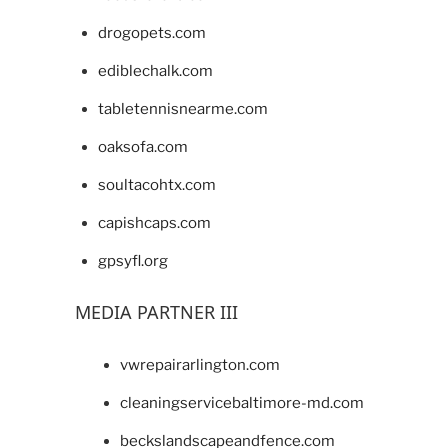
drogopets.com
ediblechalk.com
tabletennisnearme.com
oaksofa.com
soultacohtx.com
capishcaps.com
gpsyfl.org
MEDIA PARTNER III
vwrepairarlington.com
cleaningservicebaltimore-md.com
beckslandscapeandfence.com