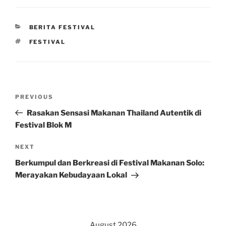
CATEGORIES
BERITA FESTIVAL
TAGS
FESTIVAL
Post
Previous
PREVIOUS
navigation
Post
Rasakan Sensasi Makanan Thailand Autentik di
Festival Blok M
Next
NEXT
Post
Berkumpul dan Berkreasi di Festival Makanan Solo:
Merayakan Kebudayaan Lokal
August 2026