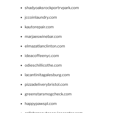
shadyoaksrockportrvpark.com
jccoinlaundry.com
kautorepair.com
marjaeswinebar.com
elmazatlanclinton.com
ideacoffeenyc.com
odieschillicothe.com
lacantinitagalesburg.com
pizzadeliverybristol.com
greenstarsmogcheck.com
happypawspl.com