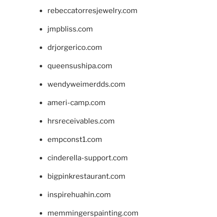
rebeccatorresjewelry.com
jmpbliss.com
drjorgerico.com
queensushipa.com
wendyweimerdds.com
ameri-camp.com
hrsreceivables.com
empconst1.com
cinderella-support.com
bigpinkrestaurant.com
inspirehuahin.com
memmingerspainting.com