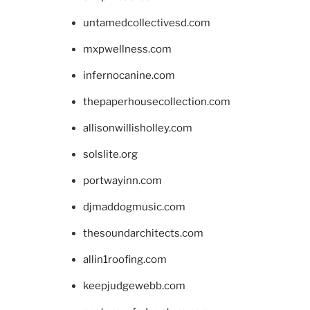
untamedcollectivesd.com
mxpwellness.com
infernocanine.com
thepaperhousecollection.com
allisonwillisholley.com
solslite.org
portwayinn.com
djmaddogmusic.com
thesoundarchitects.com
allin1roofing.com
keepjudgewebb.com