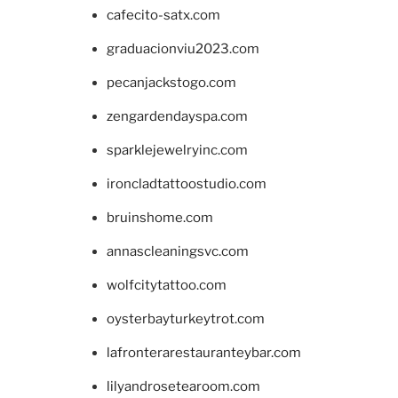
cafecito-satx.com
graduacionviu2023.com
pecanjackstogo.com
zengardendayspa.com
sparklejewelryinc.com
ironcladtattoostudio.com
bruinshome.com
annascleaningsvc.com
wolfcitytattoo.com
oysterbayturkeytrot.com
lafronterarestauranteybar.com
lilyandrosetearoom.com