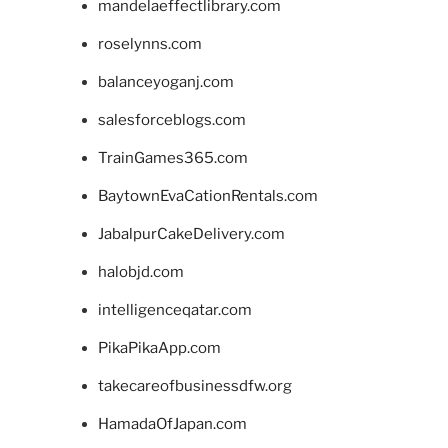
mandelaeffectlibrary.com
roselynns.com
balanceyoganj.com
salesforceblogs.com
TrainGames365.com
BaytownEvaCationRentals.com
JabalpurCakeDelivery.com
halobjd.com
intelligenceqatar.com
PikaPikaApp.com
takecareofbusinessdfw.org
HamadaOfJapan.com