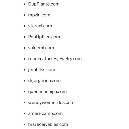
CupPlante.com
mpzin.com
stcreal.com
PopUpFlea.com
valueml.com
rebeccatorresjewelry.com
jmpbliss.com
drjorgerico.com
queensushipa.com
wendyweimerdds.com
ameri-camp.com
hrsreceivables.com