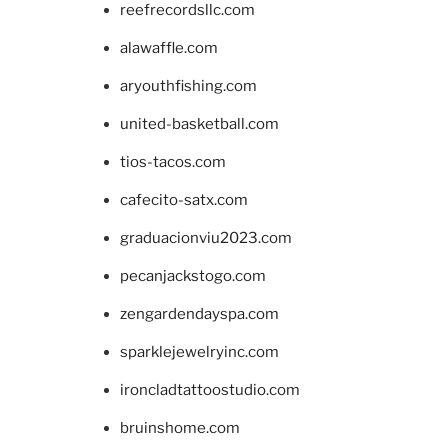
reefrecordsllc.com
alawaffle.com
aryouthfishing.com
united-basketball.com
tios-tacos.com
cafecito-satx.com
graduacionviu2023.com
pecanjackstogo.com
zengardendayspa.com
sparklejewelryinc.com
ironcladtattoostudio.com
bruinshome.com