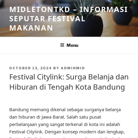
Skip
MIDLETONTKD – INFORMASI
to
SEPUTAR FESTIVAL
content
MAKANAN
Menu
POSTED
OCTOBER 13, 2024
BY
ADMINMID
ON
Festival Citylink: Surga Belanja dan
Hiburan di Tengah Kota Bandung
Bandung memang dikenal sebagai surganya belanja
dan hiburan di Jawa Barat. Salah satu pusat
perbelanjaan yang sangat terkenal di kota ini adalah
Festival Citylink. Dengan konsep modern dan lengkap,