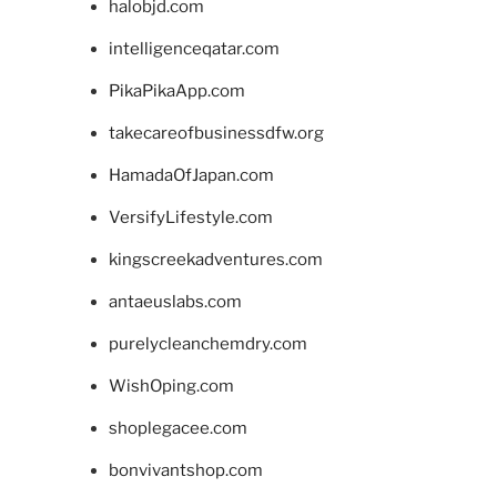
halobjd.com
intelligenceqatar.com
PikaPikaApp.com
takecareofbusinessdfw.org
HamadaOfJapan.com
VersifyLifestyle.com
kingscreekadventures.com
antaeuslabs.com
purelycleanchemdry.com
WishOping.com
shoplegacee.com
bonvivantshop.com