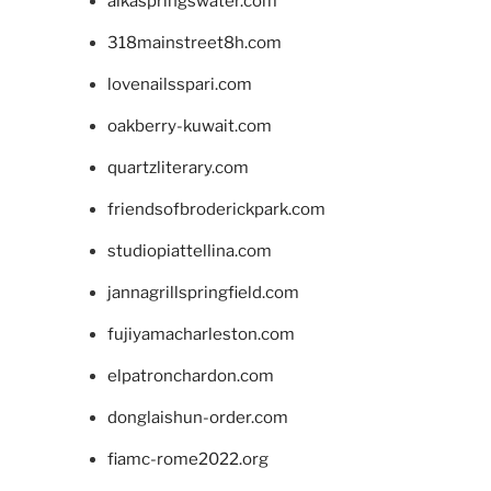
alkaspringswater.com
318mainstreet8h.com
lovenailsspari.com
oakberry-kuwait.com
quartzliterary.com
friendsofbroderickpark.com
studiopiattellina.com
jannagrillspringfield.com
fujiyamacharleston.com
elpatronchardon.com
donglaishun-order.com
fiamc-rome2022.org