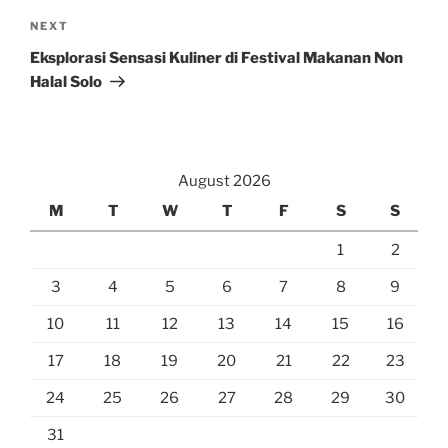
Next
NEXT
Post
Eksplorasi Sensasi Kuliner di Festival Makanan Non
Halal Solo
August 2026
M
T
W
T
F
S
S
1
2
3
4
5
6
7
8
9
10
11
12
13
14
15
16
17
18
19
20
21
22
23
24
25
26
27
28
29
30
31