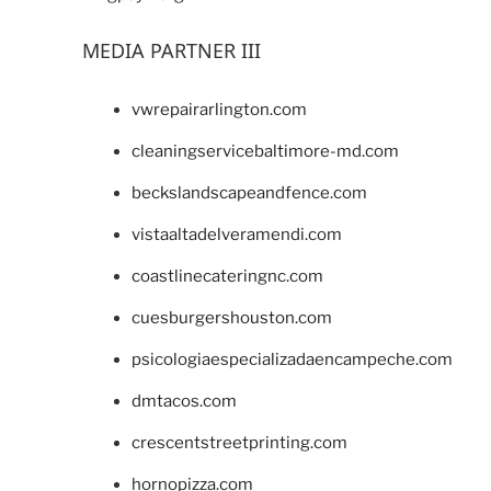
MEDIA PARTNER III
vwrepairarlington.com
cleaningservicebaltimore-md.com
beckslandscapeandfence.com
vistaaltadelveramendi.com
coastlinecateringnc.com
cuesburgershouston.com
psicologiaespecializadaencampeche.com
dmtacos.com
crescentstreetprinting.com
hornopizza.com