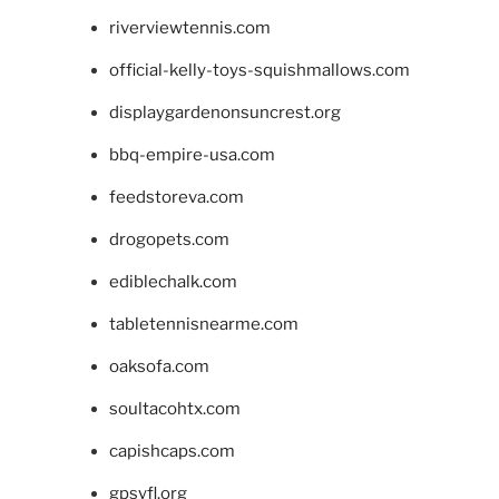
riverviewtennis.com
official-kelly-toys-squishmallows.com
displaygardenonsuncrest.org
bbq-empire-usa.com
feedstoreva.com
drogopets.com
ediblechalk.com
tabletennisnearme.com
oaksofa.com
soultacohtx.com
capishcaps.com
gpsyfl.org