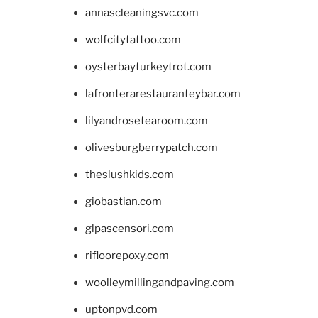
annascleaningsvc.com
wolfcitytattoo.com
oysterbayturkeytrot.com
lafronterarestauranteybar.com
lilyandrosetearoom.com
olivesburgberrypatch.com
theslushkids.com
giobastian.com
glpascensori.com
rifloorepoxy.com
woolleymillingandpaving.com
uptonpvd.com