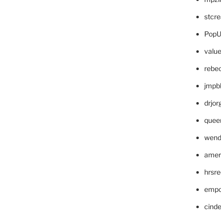
stcr
PopU
valu
rebe
jmpb
drjor
quee
wend
amer
hrsr
empc
cinde