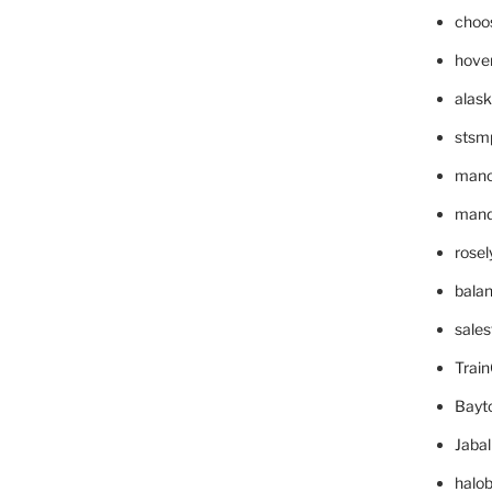
choo
hove
alask
stsm
mano
mande
rose
bala
sale
Trai
Bayt
Jaba
halo