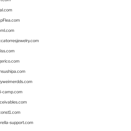
eal.com
pFlea.com
eml.com
ccatorresjewelry.com
liss.com
gerico.com
nsushipa.com
yweimerdds.com
i-camp.com
eceivables.com
onst1.com
rella-support.com