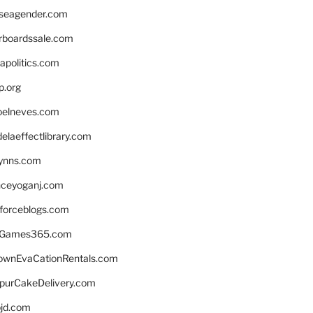
seagender.com
rboardssale.com
apolitics.com
p.org
elneves.com
laeffectlibrary.com
lynns.com
nceyoganj.com
sforceblogs.com
nGames365.com
ownEvaCationRentals.com
lpurCakeDelivery.com
bjd.com