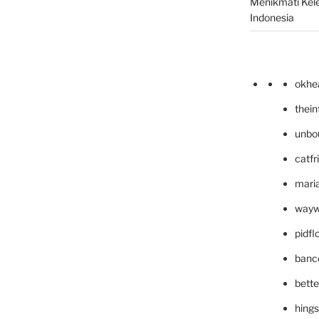
Menikmati Kele
Indonesia
okhe
thei
unbo
catfr
maria
wayw
pidf
banc
bett
hing