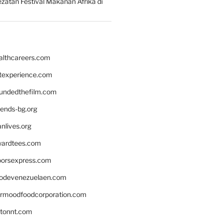
zatan Festival Makanan Afrika di
althcareers.com
ntexperience.com
undedthefilm.com
iends-bg.org
nlives.org
ardtees.com
loorsexpress.com
odevenezuelaen.com
ermoodfoodcorporation.com
stonnt.com