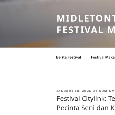
Skip
to
MIDLETONT
content
FESTIVAL
Berita Festival
Festival Mak
POSTED
JANUARY 18, 2025
BY
ADMINM
ON
Festival Citylink:
Pecinta Seni dan K