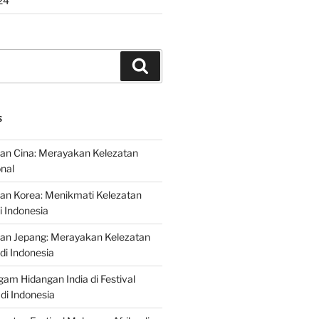
24
Search
S
an Cina: Merayakan Kelezatan
onal
an Korea: Menikmati Kelezatan
i Indonesia
nan Jepang: Merayakan Kelezatan
di Indonesia
gam Hidangan India di Festival
di Indonesia