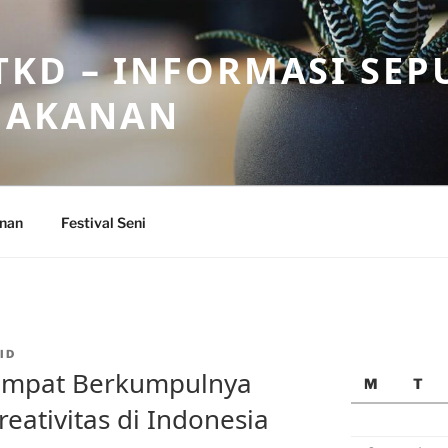
KD – INFORMASI SEP
 MAKANAN
anan
Festival Seni
ID
 Tempat Berkumpulnya
M
T
reativitas di Indonesia