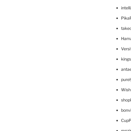
intel
Pika
take
Hama
Versi
king
anta
pure
Wish
shop
bonv
CupP
mpzi