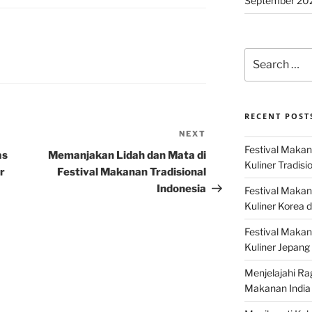
September 20
Search
for:
RECENT POST
NEXT
Next
Festival Makan
Post
as
Memanjakan Lidah dan Mata di
Kuliner Tradisi
r
Festival Makanan Tradisional
Indonesia
Festival Makan
Kuliner Korea d
Festival Maka
Kuliner Jepang 
Menjelajahi Ra
Makanan India 