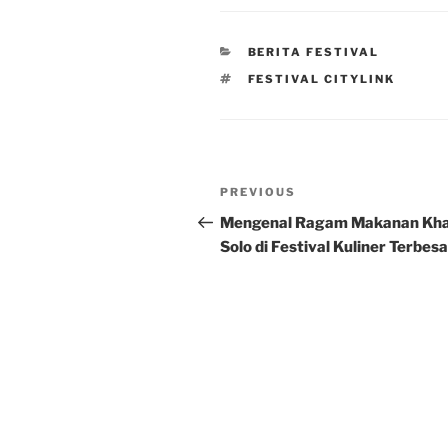
CATEGORIES
BERITA FESTIVAL
TAGS
FESTIVAL CITYLINK
Post
Previous
PREVIOUS
navigation
Post
Mengenal Ragam Makanan Kh
Solo di Festival Kuliner Terbesa