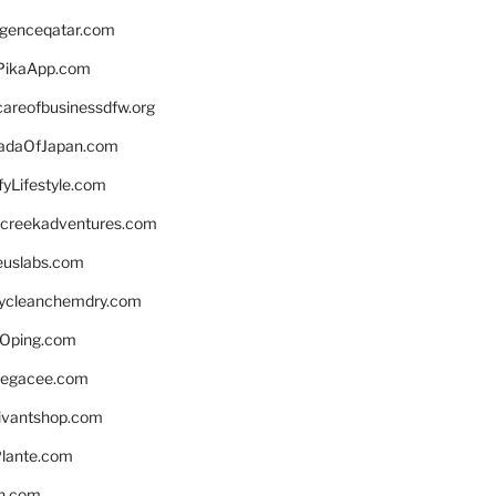
ligenceqatar.com
PikaApp.com
careofbusinessdfw.org
daOfJapan.com
fyLifestyle.com
screekadventures.com
euslabs.com
lycleanchemdry.com
Oping.com
legacee.com
ivantshop.com
lante.com
n.com