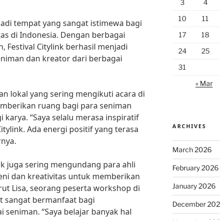
3
4
10
11
jadi tempat yang sangat istimewa bagi
itas di Indonesia. Dengan berbagai
17
18
, Festival Citylink berhasil menjadi
24
25
niman dan kreator dari berbagai
31
« Mar
n lokal yang sering mengikuti acara di
 memberikan ruang bagi para seniman
 karya. “Saya selalu merasa inspiratif
ARCHIVES
Citylink. Ada energi positif yang terasa
rnya.
March 2026
link juga sering mengundang para ahli
February 2026
eni dan kreativitas untuk memberikan
January 2026
t Lisa, seorang peserta workshop di
but sangat bermanfaat bagi
December 20
 seniman. “Saya belajar banyak hal