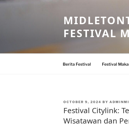
Skip
to
MIDLETONT
content
FESTIVAL
Berita Festival
Festival Mak
POSTED
OCTOBER 9, 2024
BY
ADMINM
ON
Festival Citylink:
Wisatawan dan Pe