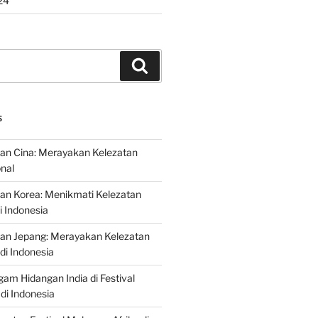
24
Search
S
an Cina: Merayakan Kelezatan
onal
an Korea: Menikmati Kelezatan
i Indonesia
nan Jepang: Merayakan Kelezatan
di Indonesia
gam Hidangan India di Festival
di Indonesia