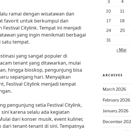
3
4
10
11
elalu ramai dengan wisatawan dan
t favorit untuk berkumpul dan
17
18
 Festival Citylink. Tempat ini menjadi
24
25
satawan yang ingin menikmati berbagai
31
 satu tempat.
« Mar
estinasi yang sangat populer di
cam tenant yang ditawarkan, mulai
aian, hingga bioskop, pengunjung bisa
ARCHIVES
seru sepanjang hari. Menyajikan
, Festival Citylink menjadi tempat
March 2026
ngan.
February 2026
 pengunjung setia Festival Citylink,
January 2026
 sini karena selalu ada kegiatan
ulai dari konser musik, event kuliner,
December 20
ari tenant-tenant di sini. Tempatnya