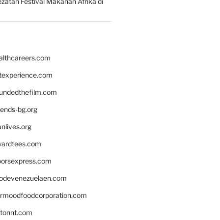
zatan Festival Makanan Afrika di
althcareers.com
ntexperience.com
undedthefilm.com
iends-bg.org
nlives.org
ardtees.com
loorsexpress.com
odevenezuelaen.com
ermoodfoodcorporation.com
stonnt.com