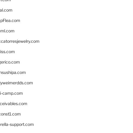
eal.com
pFlea.com
eml.com
ccatorresjewelry.com
liss.com
gerico.com
nsushipa.com
yweimerdds.com
i-camp.com
eceivables.com
onst1.com
rella-support.com