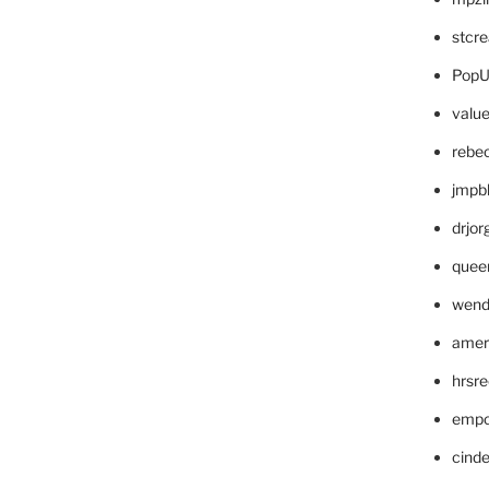
stcr
PopU
valu
rebe
jmpb
drjor
quee
wend
amer
hrsr
empc
cinde