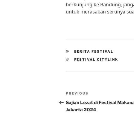
berkunjung ke Bandung, jangan
untuk merasakan serunya suasa
CATEGORIES
BERITA FESTIVAL
TAGS
FESTIVAL CITYLINK
Post
Previous
PREVIOUS
navigation
Post
Sajian Lezat di Festival Makan
Jakarta 2024