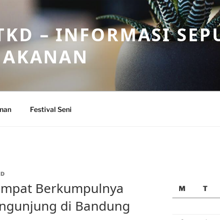
KD – INFORMASI SEP
 MAKANAN
anan
Festival Seni
ID
 Tempat Berkumpulnya
M
T
ngunjung di Bandung