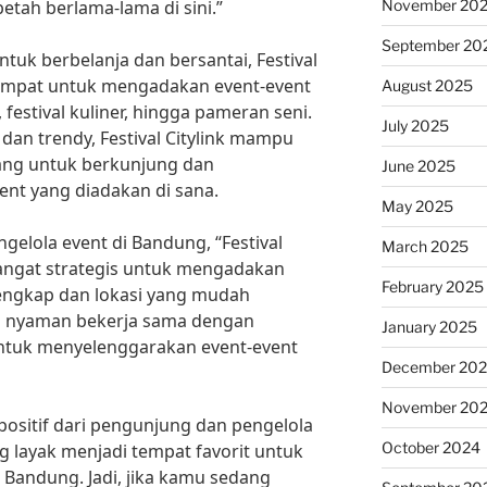
November 20
etah berlama-lama di sini.”
September 20
tuk berbelanja dan bersantai, Festival
 tempat untuk mengadakan event-event
August 2025
 festival kuliner, hingga pameran seni.
July 2025
an trendy, Festival Citylink mampu
ang untuk berkunjung dan
June 2025
vent yang diadakan di sana.
May 2025
gelola event di Bandung, “Festival
March 2025
sangat strategis untuk mengadakan
February 2025
 lengkap dan lokasi yang mudah
sa nyaman bekerja sama dengan
January 2025
untuk menyelenggarakan event-event
December 20
November 20
positif dari pengunjung dan pengelola
October 2024
ng layak menjadi tempat favorit untuk
 Bandung. Jadi, jika kamu sedang