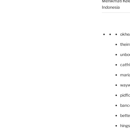
Menikmati Kele
Indonesia
okhe
thei
unbo
catfr
maria
wayw
pidf
banc
bett
hing