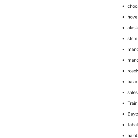
choo
hove
alask
stsm
mano
mande
rose
bala
sale
Trai
Bayt
Jaba
halo