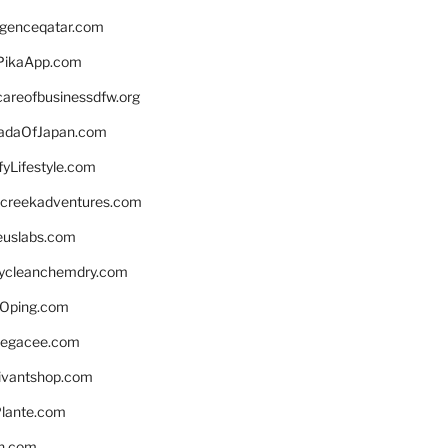
ligenceqatar.com
PikaApp.com
careofbusinessdfw.org
daOfJapan.com
fyLifestyle.com
screekadventures.com
euslabs.com
lycleanchemdry.com
Oping.com
legacee.com
ivantshop.com
lante.com
n.com