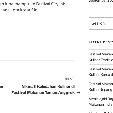
September 20
 lupa mampir ke Festival Citylink
na kota kreatif ini!
Search
for:
RECENT POST
Festival Makan
Kuliner Tradisi
Festival Makan
Kuliner Korea d
NEXT
Next
Festival Maka
Post
an
Nikmati Keindahan Kuliner di
Kuliner Jepang 
Festival Makanan Taman Anggrek
Menjelajahi Ra
Makanan India 