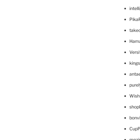
intel
Pika
take
Hama
Versi
king
anta
pure
Wish
shop
bonv
CupP
mpzi