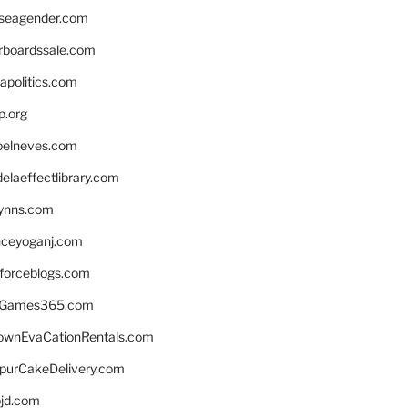
seagender.com
rboardssale.com
apolitics.com
p.org
elneves.com
laeffectlibrary.com
lynns.com
nceyoganj.com
sforceblogs.com
nGames365.com
ownEvaCationRentals.com
lpurCakeDelivery.com
bjd.com