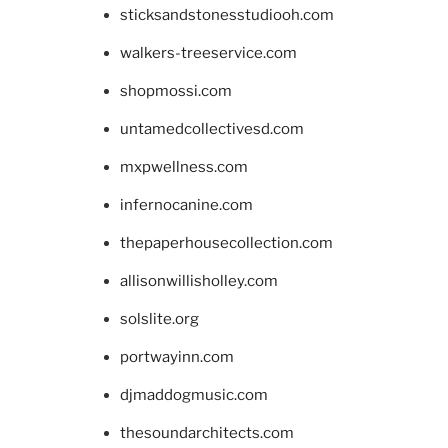
sticksandstonesstudiooh.com
walkers-treeservice.com
shopmossi.com
untamedcollectivesd.com
mxpwellness.com
infernocanine.com
thepaperhousecollection.com
allisonwillisholley.com
solslite.org
portwayinn.com
djmaddogmusic.com
thesoundarchitects.com