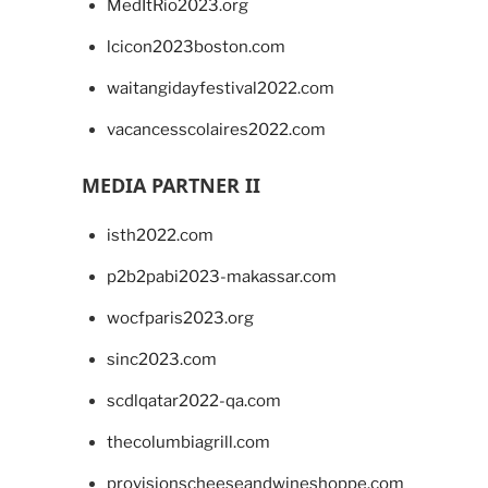
MedItRio2023.org
lcicon2023boston.com
waitangidayfestival2022.com
vacancesscolaires2022.com
MEDIA PARTNER II
isth2022.com
p2b2pabi2023-makassar.com
wocfparis2023.org
sinc2023.com
scdlqatar2022-qa.com
thecolumbiagrill.com
provisionscheeseandwineshoppe.com