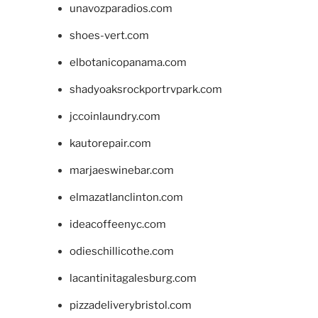
unavozparadios.com
shoes-vert.com
elbotanicopanama.com
shadyoaksrockportrvpark.com
jccoinlaundry.com
kautorepair.com
marjaeswinebar.com
elmazatlanclinton.com
ideacoffeenyc.com
odieschillicothe.com
lacantinitagalesburg.com
pizzadeliverybristol.com