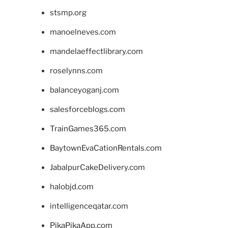
stsmp.org
manoelneves.com
mandelaeffectlibrary.com
roselynns.com
balanceyoganj.com
salesforceblogs.com
TrainGames365.com
BaytownEvaCationRentals.com
JabalpurCakeDelivery.com
halobjd.com
intelligenceqatar.com
PikaPikaApp.com