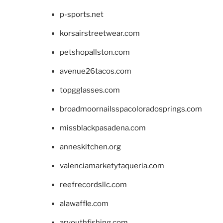
p-sports.net
korsairstreetwear.com
petshopallston.com
avenue26tacos.com
topgglasses.com
broadmoornailsspacoloradosprings.com
missblackpasadena.com
anneskitchen.org
valenciamarketytaqueria.com
reefrecordsllc.com
alawaffle.com
aryouthfishing.com