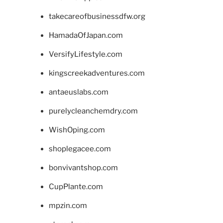
takecareofbusinessdfw.org
HamadaOfJapan.com
VersifyLifestyle.com
kingscreekadventures.com
antaeuslabs.com
purelycleanchemdry.com
WishOping.com
shoplegacee.com
bonvivantshop.com
CupPlante.com
mpzin.com