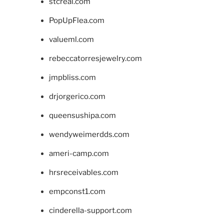
stcreal.com
PopUpFlea.com
valueml.com
rebeccatorresjewelry.com
jmpbliss.com
drjorgerico.com
queensushipa.com
wendyweimerdds.com
ameri-camp.com
hrsreceivables.com
empconst1.com
cinderella-support.com