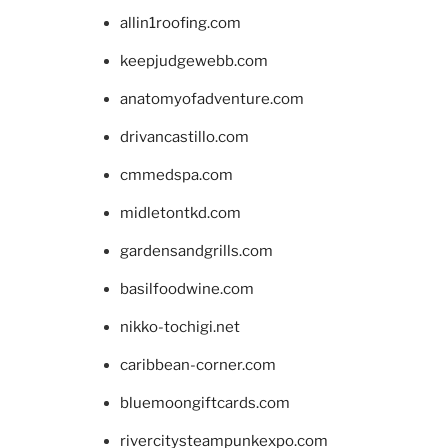
allin1roofing.com
keepjudgewebb.com
anatomyofadventure.com
drivancastillo.com
cmmedspa.com
midletontkd.com
gardensandgrills.com
basilfoodwine.com
nikko-tochigi.net
caribbean-corner.com
bluemoongiftcards.com
rivercitysteampunkexpo.com