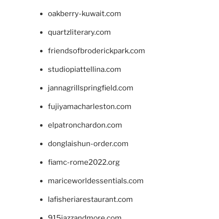
oakberry-kuwait.com
quartzliterary.com
friendsofbroderickpark.com
studiopiattellina.com
jannagrillspringfield.com
fujiyamacharleston.com
elpatronchardon.com
donglaishun-order.com
fiamc-rome2022.org
mariceworldessentials.com
lafisheriarestaurant.com
915jazzandmore.com