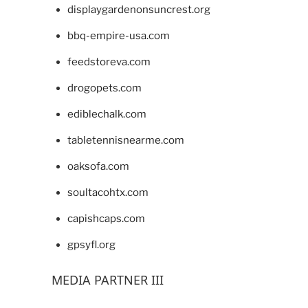
displaygardenonsuncrest.org
bbq-empire-usa.com
feedstoreva.com
drogopets.com
ediblechalk.com
tabletennisnearme.com
oaksofa.com
soultacohtx.com
capishcaps.com
gpsyfl.org
MEDIA PARTNER III