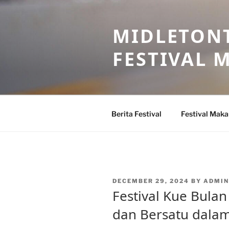
Skip
to
MIDLETONT
content
FESTIVAL
Berita Festival
Festival Mak
POSTED
DECEMBER 29, 2024
BY
ADMIN
ON
Festival Kue Bula
dan Bersatu dala