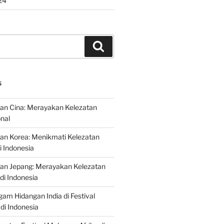
24
Search
S
an Cina: Merayakan Kelezatan
onal
an Korea: Menikmati Kelezatan
i Indonesia
nan Jepang: Merayakan Kelezatan
di Indonesia
gam Hidangan India di Festival
di Indonesia