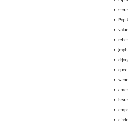
stcr
PopU
valu
rebe
jmpb
drjor
quee
wend
amer
hrsr
empc
cinde