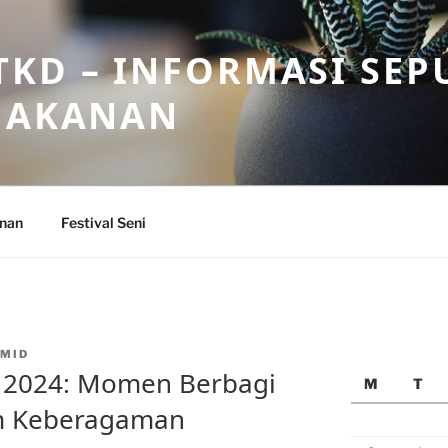
KD – INFORMASI SEP
 MAKANAN
anan
Festival Seni
MID
n 2024: Momen Berbagi
M
T
m Keberagaman