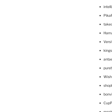
intel
Pika
take
Hama
Versi
king
anta
pure
Wish
shop
bonv
CupP
mpzi