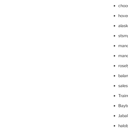
choo
hove
alask
stsm
mano
mande
rose
bala
sale
Trai
Bayt
Jaba
halo