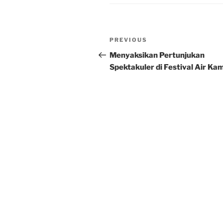
Post
Previous
PREVIOUS
navigation
Post
Menyaksikan Pertunjukan
Spektakuler di Festival Air Ka