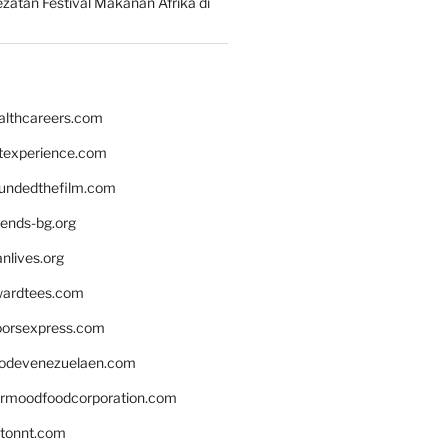
zatan Festival Makanan Afrika di
althcareers.com
ntexperience.com
undedthefilm.com
iends-bg.org
nlives.org
ardtees.com
loorsexpress.com
odevenezuelaen.com
ermoodfoodcorporation.com
stonnt.com