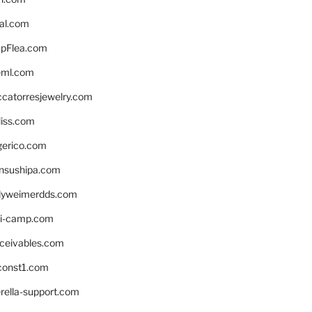
eal.com
pFlea.com
eml.com
ccatorresjewelry.com
liss.com
gerico.com
nsushipa.com
yweimerdds.com
i-camp.com
eceivables.com
onst1.com
rella-support.com