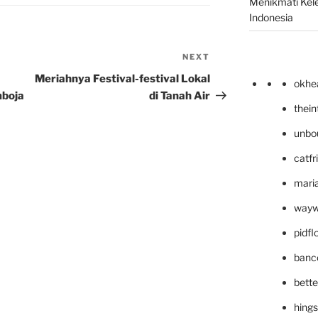
Menikmati Kele
Indonesia
NEXT
Next
Post
Meriahnya Festival-festival Lokal
okhe
mboja
di Tanah Air
thei
unbo
catfr
maria
wayw
pidf
banc
bett
hing