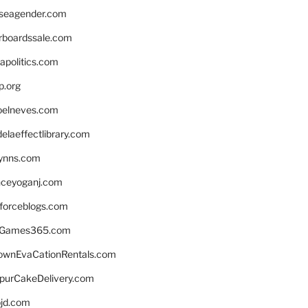
seagender.com
rboardssale.com
apolitics.com
p.org
elneves.com
laeffectlibrary.com
lynns.com
nceyoganj.com
sforceblogs.com
nGames365.com
ownEvaCationRentals.com
lpurCakeDelivery.com
bjd.com