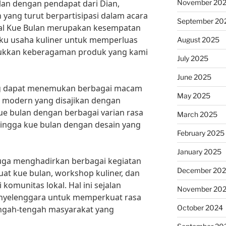
November 20
alan dengan pendapat dari Dian,
yang turut berpartisipasi dalam acara
September 20
ival Kue Bulan merupakan kesempatan
aku usaha kuliner untuk memperluas
August 2025
ukkan keberagaman produk yang kami
July 2025
June 2025
ung dapat menemukan berbagai macam
May 2025
n modern yang disajikan dengan
 kue bulan dengan berbagai varian rasa
March 2025
, hingga kue bulan dengan desain yang
February 2025
January 2025
n juga menghadirkan berbagai kegiatan
December 20
at kue bulan, workshop kuliner, dan
komunitas lokal. Hal ini sejalan
November 20
penyelenggara untuk memperkuat rasa
October 2024
engah-tengah masyarakat yang