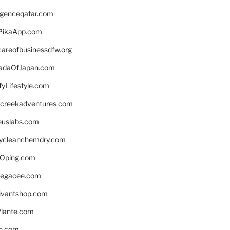
ligenceqatar.com
PikaApp.com
careofbusinessdfw.org
daOfJapan.com
fyLifestyle.com
screekadventures.com
euslabs.com
lycleanchemdry.com
Oping.com
legacee.com
ivantshop.com
lante.com
n.com