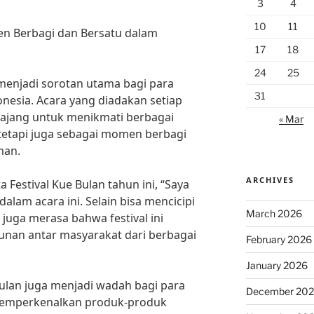
3
4
10
11
en Berbagi dan Bersatu dalam
17
18
24
25
 menjadi sorotan utama bagi para
31
donesia. Acara yang diadakan setiap
i ajang untuk menikmati berbagai
« Mar
tetapi juga sebagai momen berbagi
man.
ARCHIVES
 Festival Kue Bulan tahun ini, “Saya
dalam acara ini. Selain bisa mencicipi
March 2026
 juga merasa bahwa festival ini
unan antar masyarakat dari berbagai
February 2026
January 2026
 Bulan juga menjadi wadah bagi para
December 20
 memperkenalkan produk-produk