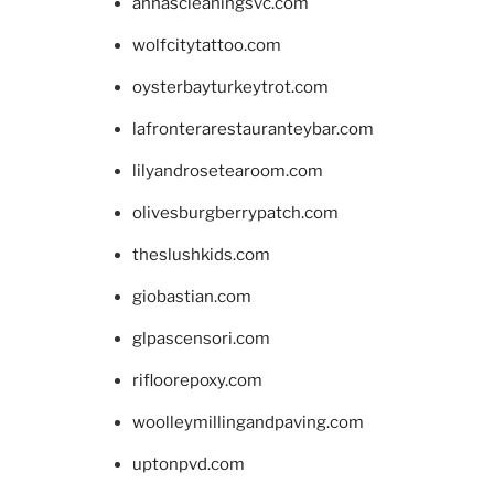
annascleaningsvc.com
wolfcitytattoo.com
oysterbayturkeytrot.com
lafronterarestauranteybar.com
lilyandrosetearoom.com
olivesburgberrypatch.com
theslushkids.com
giobastian.com
glpascensori.com
rifloorepoxy.com
woolleymillingandpaving.com
uptonpvd.com