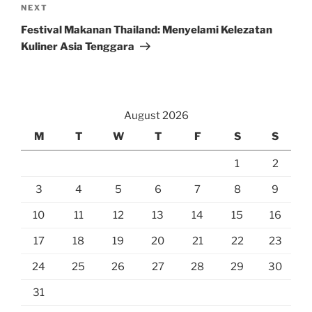
Next
NEXT
Post
Festival Makanan Thailand: Menyelami Kelezatan
Kuliner Asia Tenggara
August 2026
M
T
W
T
F
S
S
1
2
3
4
5
6
7
8
9
10
11
12
13
14
15
16
17
18
19
20
21
22
23
24
25
26
27
28
29
30
31