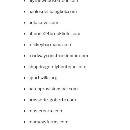
blythewoodseafood.com
paolosdelibangkok.com
bobacove.com
phoone24brookfield.com
mickeybarmama.com
roadwayconstructioninc.com
shopdragonflyboutique.com
sportszilla.org
batchprovisionsbar.com
brasserie-gobette.com
musicrearte.com
morseysfarms.com