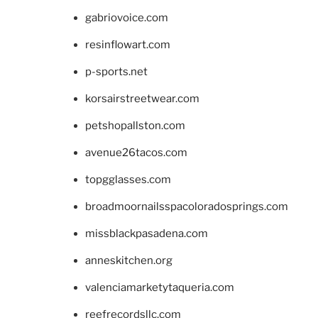
gabriovoice.com
resinflowart.com
p-sports.net
korsairstreetwear.com
petshopallston.com
avenue26tacos.com
topgglasses.com
broadmoornailsspacoloradosprings.com
missblackpasadena.com
anneskitchen.org
valenciamarketytaqueria.com
reefrecordsllc.com