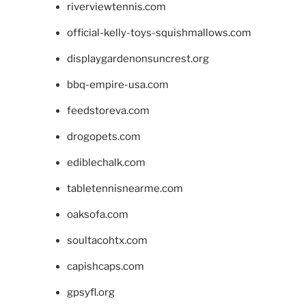
riverviewtennis.com
official-kelly-toys-squishmallows.com
displaygardenonsuncrest.org
bbq-empire-usa.com
feedstoreva.com
drogopets.com
ediblechalk.com
tabletennisnearme.com
oaksofa.com
soultacohtx.com
capishcaps.com
gpsyfl.org