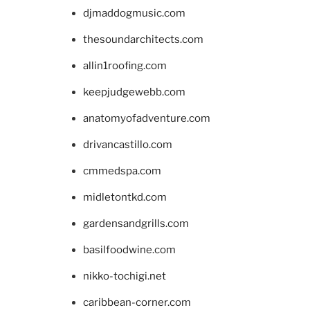
djmaddogmusic.com
thesoundarchitects.com
allin1roofing.com
keepjudgewebb.com
anatomyofadventure.com
drivancastillo.com
cmmedspa.com
midletontkd.com
gardensandgrills.com
basilfoodwine.com
nikko-tochigi.net
caribbean-corner.com