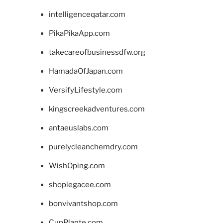
intelligenceqatar.com
PikaPikaApp.com
takecareofbusinessdfw.org
HamadaOfJapan.com
VersifyLifestyle.com
kingscreekadventures.com
antaeuslabs.com
purelycleanchemdry.com
WishOping.com
shoplegacee.com
bonvivantshop.com
CupPlante.com