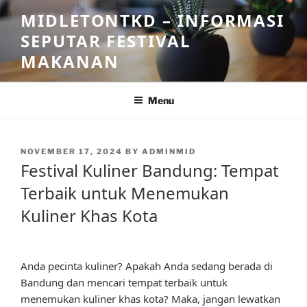
Skip
MIDLETONTKD – INFORMASI
to
SEPUTAR FESTIVAL
content
MAKANAN
Menu
POSTED
NOVEMBER 17, 2024
BY
ADMINMID
ON
Festival Kuliner Bandung: Tempat
Terbaik untuk Menemukan
Kuliner Khas Kota
Anda pecinta kuliner? Apakah Anda sedang berada di
Bandung dan mencari tempat terbaik untuk
menemukan kuliner khas kota? Maka, jangan lewatkan