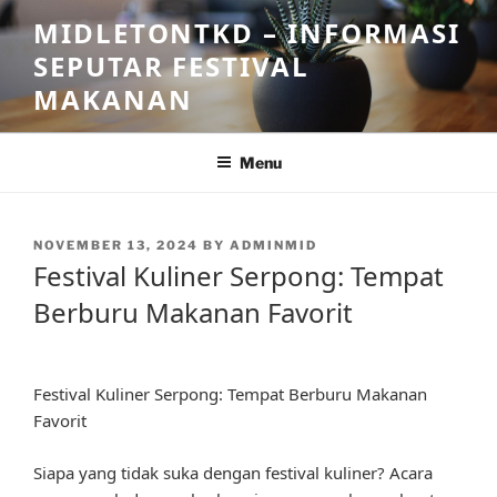
Skip
MIDLETONTKD – INFORMASI
to
SEPUTAR FESTIVAL
content
MAKANAN
Menu
POSTED
NOVEMBER 13, 2024
BY
ADMINMID
ON
Festival Kuliner Serpong: Tempat
Berburu Makanan Favorit
Festival Kuliner Serpong: Tempat Berburu Makanan
Favorit
Siapa yang tidak suka dengan festival kuliner? Acara