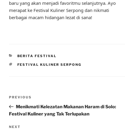
baru yang akan menjadi favoritmu selanjutnya. Ayo
merapat ke Festival Kuliner Serpong dan nikmati
berbagai macam hidangan lezat di sana!
CATEGORIES
BERITA FESTIVAL
TAGS
FESTIVAL KULINER SERPONG
Post
Previous
PREVIOUS
navigation
Post
Menikmati Kelezatan Makanan Haram di Solo:
Festival Kuliner yang Tak Terlupakan
Next
NEXT