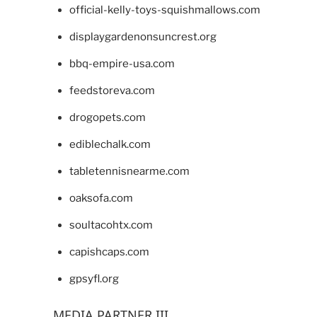
official-kelly-toys-squishmallows.com
displaygardenonsuncrest.org
bbq-empire-usa.com
feedstoreva.com
drogopets.com
ediblechalk.com
tabletennisnearme.com
oaksofa.com
soultacohtx.com
capishcaps.com
gpsyfl.org
MEDIA PARTNER III