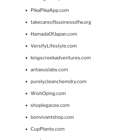
PikaPikaApp.com
takecareofbusinessdfw.org
HamadaOfJapan.com
VersifyLifestyle.com
kingscreekadventures.com
antaeuslabs.com
purelycleanchemdry.com
WishOping.com
shoplegacee.com
bonvivantshop.com
CupPlante.com