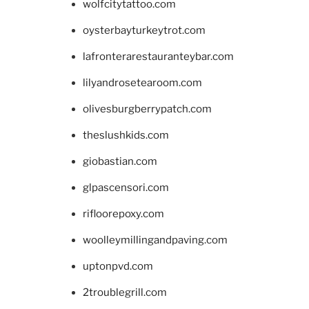
wolfcitytattoo.com
oysterbayturkeytrot.com
lafronterarestauranteybar.com
lilyandrosetearoom.com
olivesburgberrypatch.com
theslushkids.com
giobastian.com
glpascensori.com
rifloorepoxy.com
woolleymillingandpaving.com
uptonpvd.com
2troublegrill.com