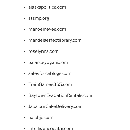
alaskapolitics.com
stsmp.org
manoelneves.com
mandelaeffectlibrary.com
roselynns.com
balanceyoganj.com
salesforceblogs.com
TrainGames365.com
BaytownEvaCationRentals.com
JabalpurCakeDelivery.com
halobjd.com
intelligenceqatar.com