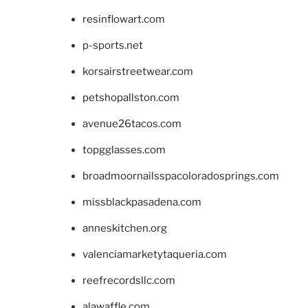
resinflowart.com
p-sports.net
korsairstreetwear.com
petshopallston.com
avenue26tacos.com
topgglasses.com
broadmoornailsspacoloradosprings.com
missblackpasadena.com
anneskitchen.org
valenciamarketytaqueria.com
reefrecordsllc.com
alawaffle.com