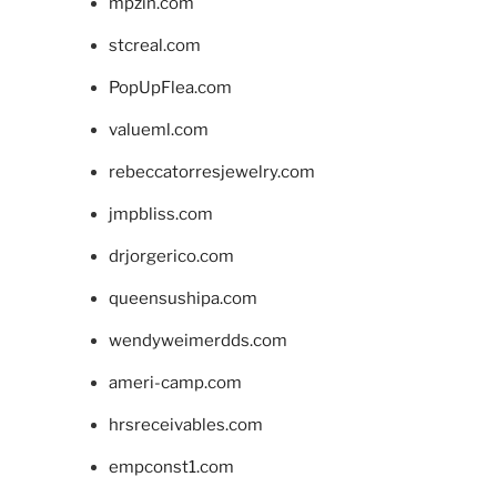
mpzin.com
stcreal.com
PopUpFlea.com
valueml.com
rebeccatorresjewelry.com
jmpbliss.com
drjorgerico.com
queensushipa.com
wendyweimerdds.com
ameri-camp.com
hrsreceivables.com
empconst1.com