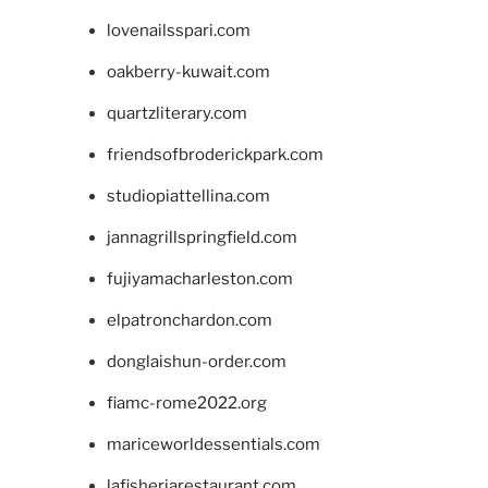
lovenailsspari.com
oakberry-kuwait.com
quartzliterary.com
friendsofbroderickpark.com
studiopiattellina.com
jannagrillspringfield.com
fujiyamacharleston.com
elpatronchardon.com
donglaishun-order.com
fiamc-rome2022.org
mariceworldessentials.com
lafisheriarestaurant.com