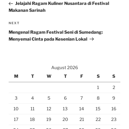
Post
Jelajahi Ragam Kuliner Nusantara di Festival
Makanan Sarinah
Next
NEXT
Post
Mengenal Ragam Festival Seni di Sumedang:
Menyemai Cinta pada Kesenian Lokal
August 2026
M
T
W
T
F
S
S
1
2
3
4
5
6
7
8
9
10
11
12
13
14
15
16
17
18
19
20
21
22
23