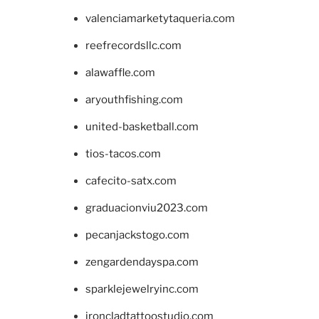
valenciamarketytaqueria.com
reefrecordsllc.com
alawaffle.com
aryouthfishing.com
united-basketball.com
tios-tacos.com
cafecito-satx.com
graduacionviu2023.com
pecanjackstogo.com
zengardendayspa.com
sparklejewelryinc.com
ironcladtattoostudio.com