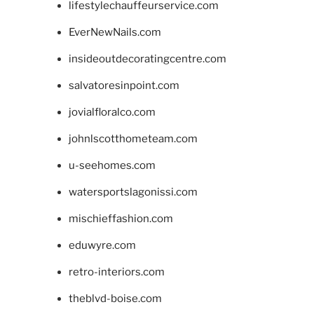
lifestylechauffeurservice.com
EverNewNails.com
insideoutdecoratingcentre.com
salvatoresinpoint.com
jovialfloralco.com
johnlscotthometeam.com
u-seehomes.com
watersportslagonissi.com
mischieffashion.com
eduwyre.com
retro-interiors.com
theblvd-boise.com