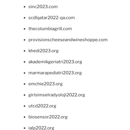
sinc2023.com
scdlqatar2022-qa.com
thecolumbiagrill.com
provisionscheeseandwineshoppe.com
khedi2023.org
akademikgeriatri2023.org
marmarapediatri2023.org
emchie2023.org
girisimselradyoloji2022.org
utcd2022.org
biosensor2022.org
ialp2022.org