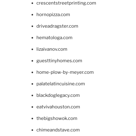
crescentstreetprinting.com
hornopizza.com
driveadragster.com
hematologa.com
lizaivanov.com
guesttinyhomes.com
home-plow-by-meyer.com
palatelatincuisine.com
blackdoglegacy.com
eatvivahouston.com
thebigshowok.com
chimeandstave.com