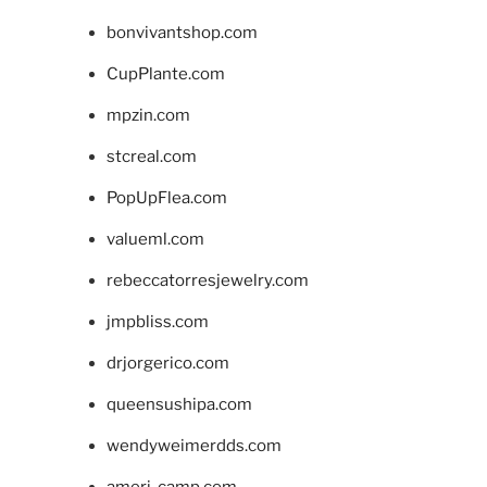
bonvivantshop.com
CupPlante.com
mpzin.com
stcreal.com
PopUpFlea.com
valueml.com
rebeccatorresjewelry.com
jmpbliss.com
drjorgerico.com
queensushipa.com
wendyweimerdds.com