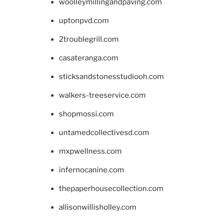
woolleymillingandpaving.com
uptonpvd.com
2troublegrill.com
casateranga.com
sticksandstonesstudiooh.com
walkers-treeservice.com
shopmossi.com
untamedcollectivesd.com
mxpwellness.com
infernocanine.com
thepaperhousecollection.com
allisonwillisholley.com