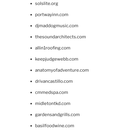
solslite.org
portwayinn.com
djmaddogmusic.com
thesoundarchitects.com
allin1roofing.com
keepjudgewebb.com
anatomyofadventure.com
drivancastillo.com
cmmedspa.com
midletontkd.com
gardensandgrills.com
basilfoodwine.com