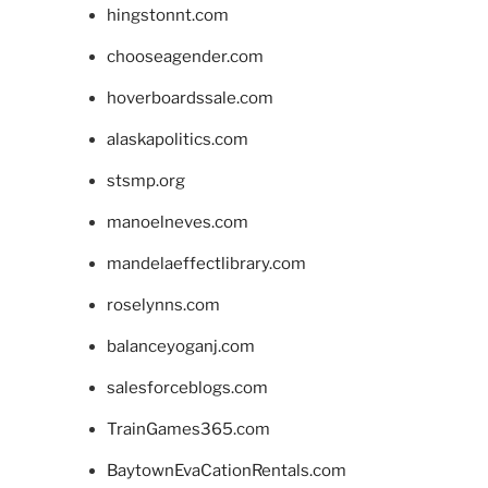
hingstonnt.com
chooseagender.com
hoverboardssale.com
alaskapolitics.com
stsmp.org
manoelneves.com
mandelaeffectlibrary.com
roselynns.com
balanceyoganj.com
salesforceblogs.com
TrainGames365.com
BaytownEvaCationRentals.com