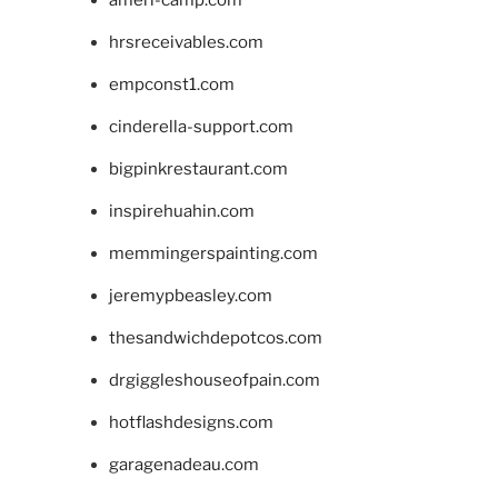
ameri-camp.com
hrsreceivables.com
empconst1.com
cinderella-support.com
bigpinkrestaurant.com
inspirehuahin.com
memmingerspainting.com
jeremypbeasley.com
thesandwichdepotcos.com
drgiggleshouseofpain.com
hotflashdesigns.com
garagenadeau.com