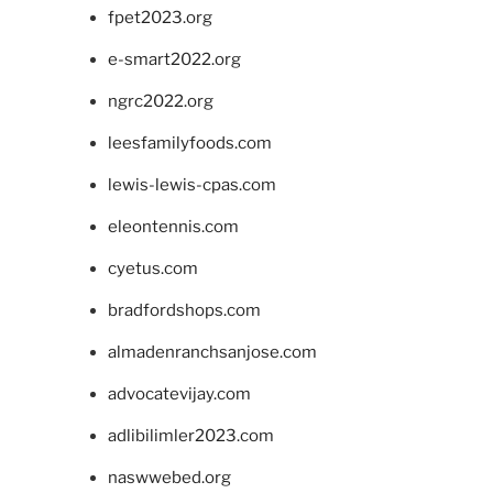
fpet2023.org
e-smart2022.org
ngrc2022.org
leesfamilyfoods.com
lewis-lewis-cpas.com
eleontennis.com
cyetus.com
bradfordshops.com
almadenranchsanjose.com
advocatevijay.com
adlibilimler2023.com
naswwebed.org