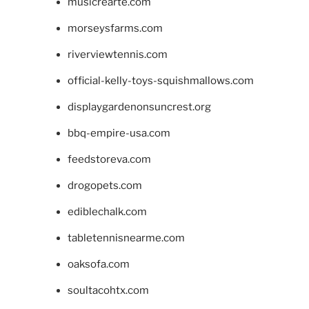
musicrearte.com
morseysfarms.com
riverviewtennis.com
official-kelly-toys-squishmallows.com
displaygardenonsuncrest.org
bbq-empire-usa.com
feedstoreva.com
drogopets.com
ediblechalk.com
tabletennisnearme.com
oaksofa.com
soultacohtx.com