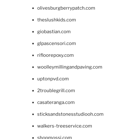
olivesburgberrypatch.com
theslushkids.com
giobastian.com
glpascensori.com
rifloorepoxy.com
woolleymillingandpaving.com
uptonpvd.com
2troublegrill.com
casateranga.com
sticksandstonesstudiooh.com
walkers-treeservice.com
shopmossi.com