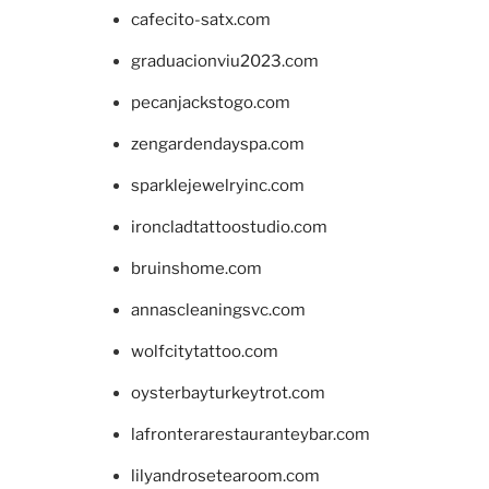
cafecito-satx.com
graduacionviu2023.com
pecanjackstogo.com
zengardendayspa.com
sparklejewelryinc.com
ironcladtattoostudio.com
bruinshome.com
annascleaningsvc.com
wolfcitytattoo.com
oysterbayturkeytrot.com
lafronterarestauranteybar.com
lilyandrosetearoom.com