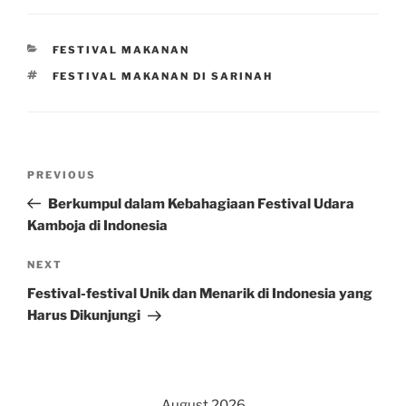
CATEGORIES
FESTIVAL MAKANAN
TAGS
FESTIVAL MAKANAN DI SARINAH
Post
Previous
PREVIOUS
navigation
Post
Berkumpul dalam Kebahagiaan Festival Udara
Kamboja di Indonesia
Next
NEXT
Post
Festival-festival Unik dan Menarik di Indonesia yang
Harus Dikunjungi
August 2026