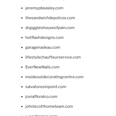
jeremypbeasley.com
thesandwichdepotcos.com
drgiggleshouseofpain.com
hotflashdesigns.com
garagenadeau.com
lifestylechauffeurservice.com
EverNewNails.com
insideoutdecoratingcentre.com
salvatoresinpoint.com
jovialfloralco.com
johnlscotthometeam.com