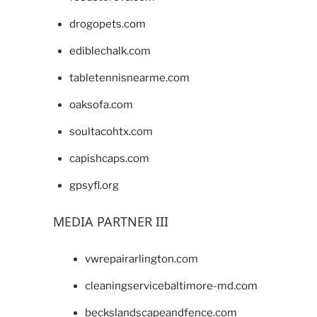
drogopets.com
ediblechalk.com
tabletennisnearme.com
oaksofa.com
soultacohtx.com
capishcaps.com
gpsyfl.org
MEDIA PARTNER III
vwrepairarlington.com
cleaningservicebaltimore-md.com
beckslandscapeandfence.com