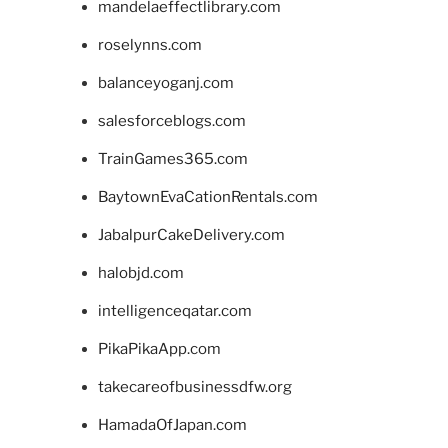
mandelaeffectlibrary.com
roselynns.com
balanceyoganj.com
salesforceblogs.com
TrainGames365.com
BaytownEvaCationRentals.com
JabalpurCakeDelivery.com
halobjd.com
intelligenceqatar.com
PikaPikaApp.com
takecareofbusinessdfw.org
HamadaOfJapan.com