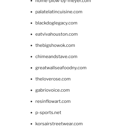
home-plow-by-meyer.com
palatelatincuisine.com
blackdoglegacy.com
eatvivahouston.com
thebigshowok.com
chimeandstave.com
greatwallseafoodny.com
theloverose.com
gabriovoice.com
resinflowart.com
p-sports.net
korsairstreetwear.com