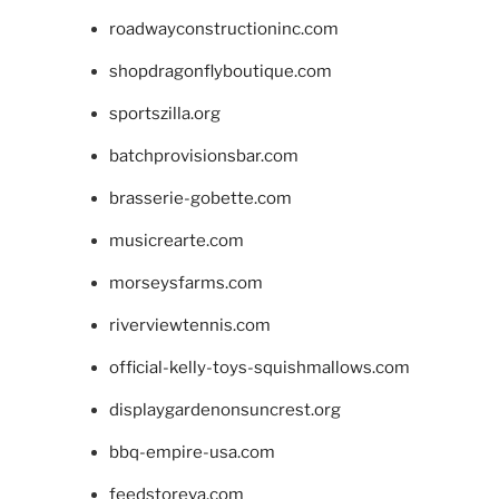
roadwayconstructioninc.com
shopdragonflyboutique.com
sportszilla.org
batchprovisionsbar.com
brasserie-gobette.com
musicrearte.com
morseysfarms.com
riverviewtennis.com
official-kelly-toys-squishmallows.com
displaygardenonsuncrest.org
bbq-empire-usa.com
feedstoreva.com