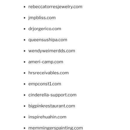
rebeccatorresjewelry.com
jmpbliss.com
drjorgerico.com
queensushipa.com
wendyweimerdds.com
ameri-camp.com
hrsreceivables.com
empconst1.com
cinderella-support.com
bigpinkrestaurant.com
inspirehuahin.com
memmingerspainting.com