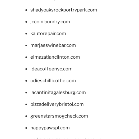
shadyoaksrockportrvpark.com
jccoinlaundry.com
kautorepair.com
marjaeswinebar.com
elmazatlanclinton.com
ideacoffeenyc.com
odieschillicothe.com
lacantinitagalesburg.com
pizzadeliverybristol.com
greenstarsmogcheck.com
happypawspl.com