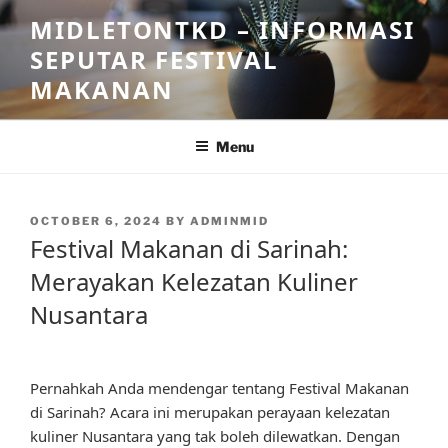
Skip
MIDLETONTKD – INFORMASI
to
SEPUTAR FESTIVAL
content
MAKANAN
Menu
POSTED
OCTOBER 6, 2024
BY
ADMINMID
ON
Festival Makanan di Sarinah:
Merayakan Kelezatan Kuliner
Nusantara
Pernahkah Anda mendengar tentang Festival Makanan
di Sarinah? Acara ini merupakan perayaan kelezatan
kuliner Nusantara yang tak boleh dilewatkan. Dengan