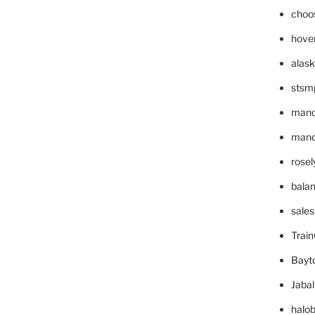
choo
hove
alask
stsm
mano
mande
rose
bala
sale
Trai
Bayt
Jaba
halo