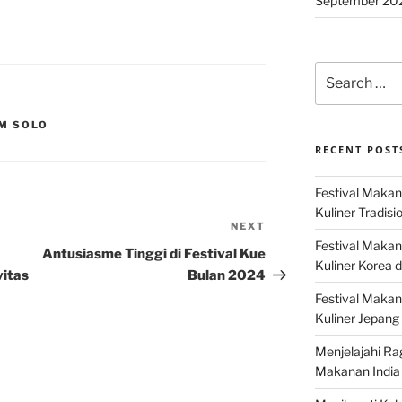
September 20
Search
for:
M SOLO
RECENT POST
Festival Makan
Kuliner Tradisi
NEXT
Next
Festival Makan
Post
Antusiasme Tinggi di Festival Kue
Kuliner Korea d
itas
Bulan 2024
Festival Maka
Kuliner Jepang 
Menjelajahi Ra
Makanan India 