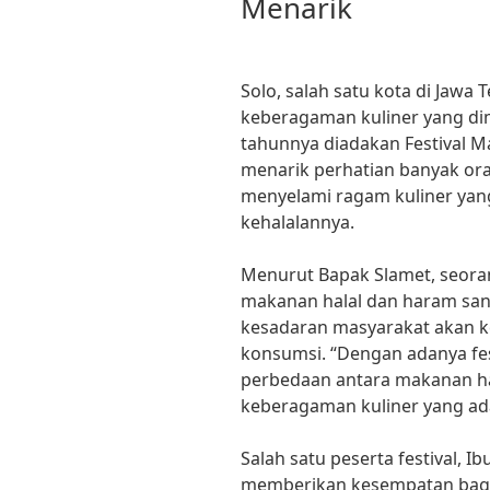
Menarik
Solo, salah satu kota di Jawa
keberagaman kuliner yang dimi
tahunnya diadakan Festival M
menarik perhatian banyak ora
menyelami ragam kuliner yang
kehalalannya.
Menurut Bapak Slamet, seorang 
makanan halal dan haram san
kesadaran masyarakat akan 
konsumsi. “Dengan adanya fest
perbedaan antara makanan ha
keberagaman kuliner yang ada 
Salah satu peserta festival, I
memberikan kesempatan bagi