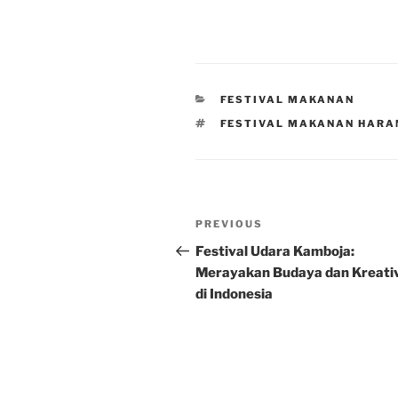
CATEGORIES
FESTIVAL MAKANAN
TAGS
FESTIVAL MAKANAN HARA
Post
Previous
PREVIOUS
navigation
Post
Festival Udara Kamboja:
Merayakan Budaya dan Kreativ
di Indonesia