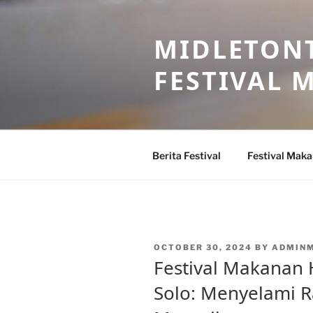
Skip
to
MIDLETONT
content
FESTIVAL
Berita Festival
Festival Mak
POSTED
OCTOBER 30, 2024
BY
ADMIN
ON
Festival Makanan 
Solo: Menyelami 