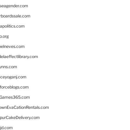
seagender.com
rboardssale.com
apolitics.com
p.org
elneves.com
laeffectlibrary.com
lynns.com
nceyoganj.com
sforceblogs.com
nGames365.com
ownEvaCationRentals.com
lpurCakeDelivery.com
bjd.com