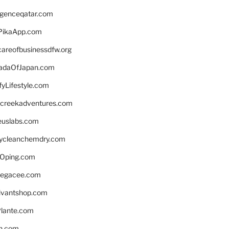
ligenceqatar.com
PikaApp.com
careofbusinessdfw.org
daOfJapan.com
fyLifestyle.com
screekadventures.com
euslabs.com
lycleanchemdry.com
Oping.com
legacee.com
ivantshop.com
lante.com
n.com