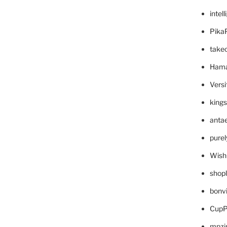
intel
Pika
take
Hama
Versi
king
anta
pure
Wish
shop
bonv
CupP
mpzi