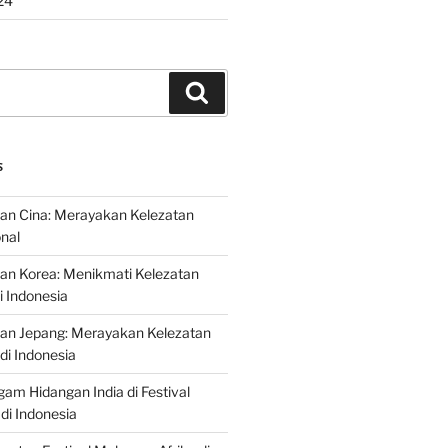
24
Search
S
an Cina: Merayakan Kelezatan
onal
an Korea: Menikmati Kelezatan
i Indonesia
nan Jepang: Merayakan Kelezatan
di Indonesia
gam Hidangan India di Festival
di Indonesia