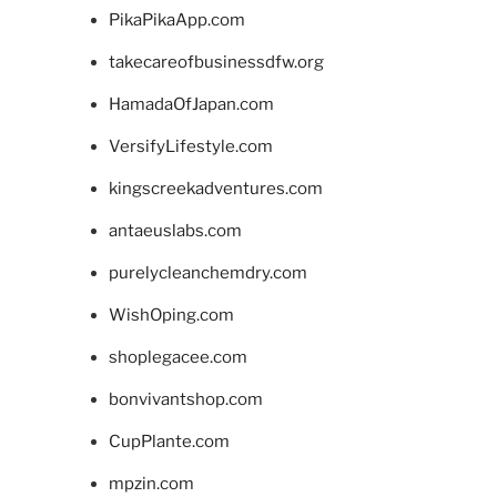
PikaPikaApp.com
takecareofbusinessdfw.org
HamadaOfJapan.com
VersifyLifestyle.com
kingscreekadventures.com
antaeuslabs.com
purelycleanchemdry.com
WishOping.com
shoplegacee.com
bonvivantshop.com
CupPlante.com
mpzin.com