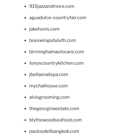
915jazzandmore.com
aguadulce-countryfair.com
jakehovis.com
bosswingsduluth.com
birminghamautocare.com
tonyscountrykitchen.com
jbellasnailspa.com
mychaihouse.com
alvisgrooming.com
thegeorginaestate.com
blythewoodseafood.com
paolosdelibangkok.com