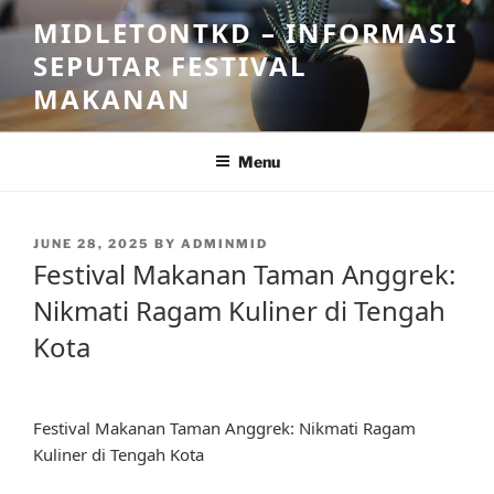
Skip
MIDLETONTKD – INFORMASI
to
SEPUTAR FESTIVAL
content
MAKANAN
Menu
POSTED
JUNE 28, 2025
BY
ADMINMID
ON
Festival Makanan Taman Anggrek:
Nikmati Ragam Kuliner di Tengah
Kota
Festival Makanan Taman Anggrek: Nikmati Ragam
Kuliner di Tengah Kota