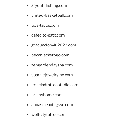
aryouthfishing.com
united-basketball.com
tios-tacos.com
cafecito-satx.com
graduacionviu2023.com
pecanjackstogo.com
zengardendayspa.com
sparklejewelryinc.com
ironcladtattoostudio.com
bruinshome.com
annascleaningsvc.com
wolfcitytattoo.com