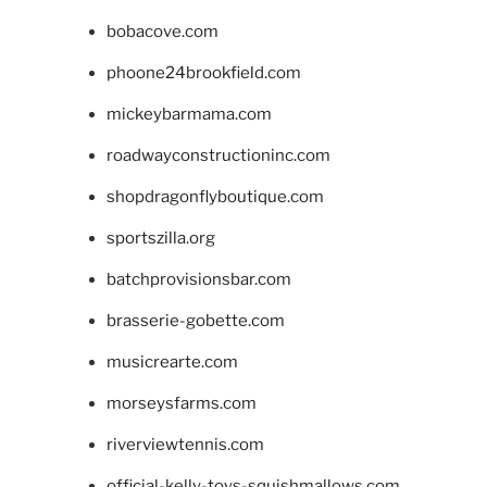
bobacove.com
phoone24brookfield.com
mickeybarmama.com
roadwayconstructioninc.com
shopdragonflyboutique.com
sportszilla.org
batchprovisionsbar.com
brasserie-gobette.com
musicrearte.com
morseysfarms.com
riverviewtennis.com
official-kelly-toys-squishmallows.com