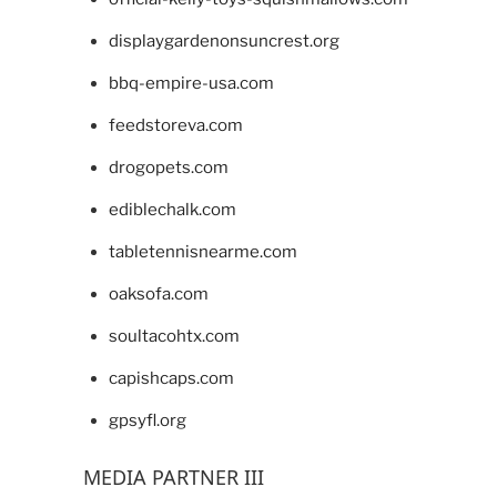
displaygardenonsuncrest.org
bbq-empire-usa.com
feedstoreva.com
drogopets.com
ediblechalk.com
tabletennisnearme.com
oaksofa.com
soultacohtx.com
capishcaps.com
gpsyfl.org
MEDIA PARTNER III