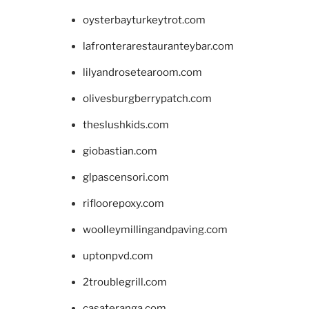
oysterbayturkeytrot.com
lafronterarestauranteybar.com
lilyandrosetearoom.com
olivesburgberrypatch.com
theslushkids.com
giobastian.com
glpascensori.com
rifloorepoxy.com
woolleymillingandpaving.com
uptonpvd.com
2troublegrill.com
casateranga.com