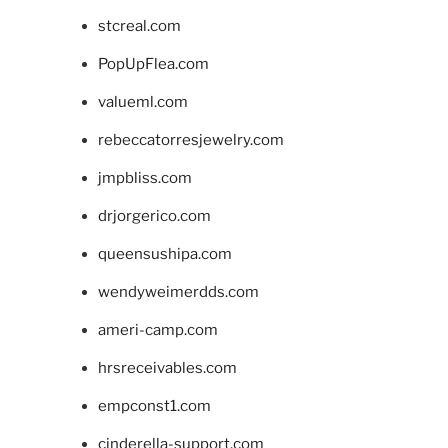
stcreal.com
PopUpFlea.com
valueml.com
rebeccatorresjewelry.com
jmpbliss.com
drjorgerico.com
queensushipa.com
wendyweimerdds.com
ameri-camp.com
hrsreceivables.com
empconst1.com
cinderella-support.com