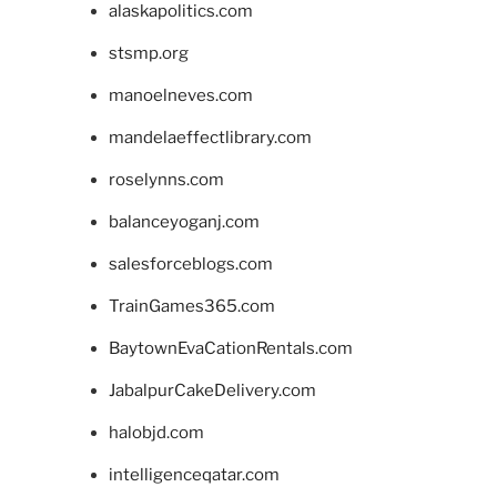
alaskapolitics.com
stsmp.org
manoelneves.com
mandelaeffectlibrary.com
roselynns.com
balanceyoganj.com
salesforceblogs.com
TrainGames365.com
BaytownEvaCationRentals.com
JabalpurCakeDelivery.com
halobjd.com
intelligenceqatar.com