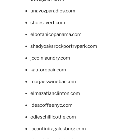
unavozparadios.com
shoes-vert.com
elbotanicopanama.com
shadyoaksrockportrvpark.com
jccoinlaundry.com
kautorepair.com
marjaeswinebar.com
elmazatlanclinton.com
ideacoffeenyc.com
odieschillicothe.com
lacantinitagalesburg.com