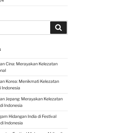
24
Search
S
an Cina: Merayakan Kelezatan
onal
an Korea: Menikmati Kelezatan
i Indonesia
nan Jepang: Merayakan Kelezatan
di Indonesia
gam Hidangan India di Festival
di Indonesia