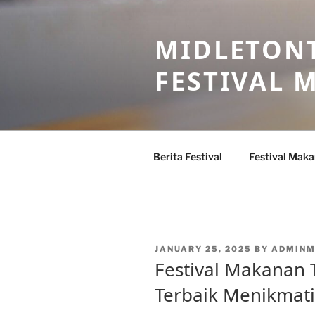
Skip
to
MIDLETONT
content
FESTIVAL
Berita Festival
Festival Mak
POSTED
JANUARY 25, 2025
BY
ADMINM
ON
Festival Makanan 
Terbaik Menikmati