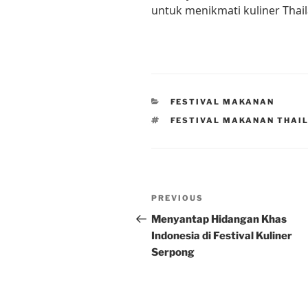
untuk menikmati kuliner Thail
CATEGORIES
FESTIVAL MAKANAN
TAGS
FESTIVAL MAKANAN THAI
Post
Previous
PREVIOUS
navigation
Post
Menyantap Hidangan Khas
Indonesia di Festival Kuliner
Serpong