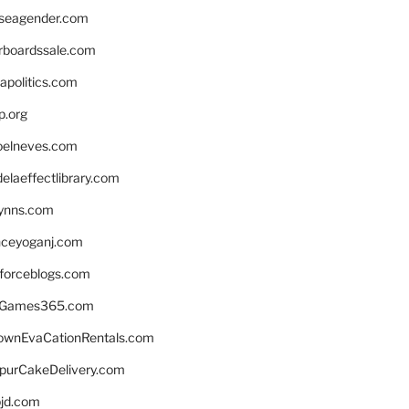
seagender.com
rboardssale.com
apolitics.com
p.org
elneves.com
laeffectlibrary.com
lynns.com
nceyoganj.com
sforceblogs.com
nGames365.com
ownEvaCationRentals.com
lpurCakeDelivery.com
bjd.com