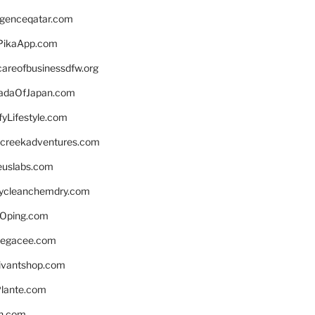
ligenceqatar.com
PikaApp.com
careofbusinessdfw.org
daOfJapan.com
fyLifestyle.com
screekadventures.com
euslabs.com
lycleanchemdry.com
Oping.com
legacee.com
ivantshop.com
lante.com
n.com