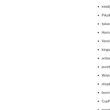
intel
Pika
take
Hama
Versi
king
anta
pure
Wish
shop
bonv
CupP
mpzi