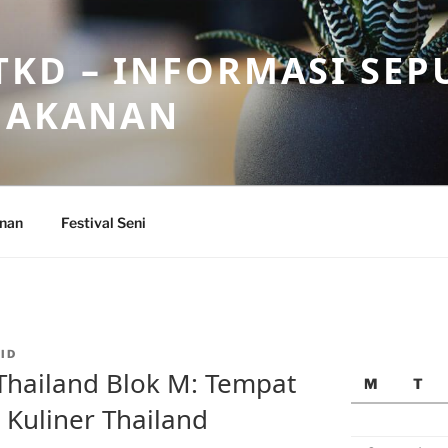
KD – INFORMASI SEP
 MAKANAN
anan
Festival Seni
ID
Thailand Blok M: Tempat
M
T
 Kuliner Thailand