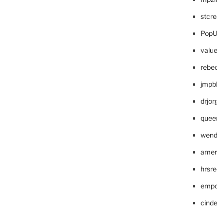
stcr
PopU
valu
rebe
jmpb
drjor
quee
wend
amer
hrsr
empc
cinde