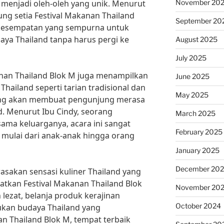
November 20
a menjadi oleh-oleh yang unik. Menurut
ng setia Festival Makanan Thailand
September 20
 kesempatan yang sempurna untuk
a Thailand tanpa harus pergi ke
August 2025
July 2025
kanan Thailand Blok M juga menampilkan
June 2025
hailand seperti tarian tradisional dan
May 2025
yang akan membuat pengunjung merasa
d. Menurut Ibu Cindy, seorang
March 2025
ama keluarganya, acara ini sangat
February 2025
 mulai dari anak-anak hingga orang
January 2025
December 20
rasakan sensasi kuliner Thailand yang
ewatkan Festival Makanan Thailand Blok
November 20
lezat, belanja produk kerajinan
October 2024
ukan budaya Thailand yang
n Thailand Blok M, tempat terbaik