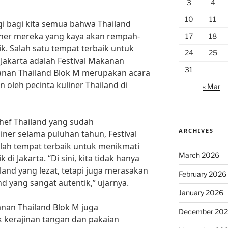
3
4
10
11
gi bagi kita semua bahwa Thailand
iner mereka yang kaya akan rempah-
17
18
k. Salah satu tempat terbaik untuk
24
25
 Jakarta adalah Festival Makanan
31
kanan Thailand Blok M merupakan acara
n oleh pecinta kuliner Thailand di
« Mar
hef Thailand yang sudah
ARCHIVES
iner selama puluhan tahun, Festival
lah tempat terbaik untuk menikmati
March 2026
di Jakarta. “Di sini, kita tidak hanya
and yang lezat, tetapi juga merasakan
February 2026
d yang sangat autentik,” ujarnya.
January 2026
anan Thailand Blok M juga
December 20
kerajinan tangan dan pakaian