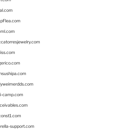
eal.com
pFlea.com
eml.com
ccatorresjewelry.com
liss.com
gerico.com
nsushipa.com
yweimerdds.com
i-camp.com
eceivables.com
onst1.com
rella-support.com