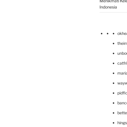
Menikmati Kele
Indonesia
okhe
thei
unbo
catfr
maria
wayw
pidf
banc
bett
hing