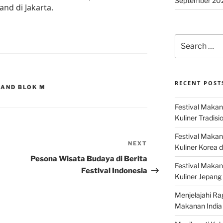
September 20
and di Jakarta.
Search
for:
RECENT POST
LAND BLOK M
Festival Makan
Kuliner Tradisi
Festival Makan
NEXT
Next
Kuliner Korea d
Post
Pesona Wisata Budaya di Berita
Festival Maka
Festival Indonesia
Kuliner Jepang 
Menjelajahi Ra
Makanan India 