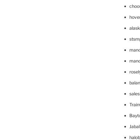
choo
hove
alask
stsm
mano
mande
rose
bala
sale
Trai
Bayt
Jaba
halo