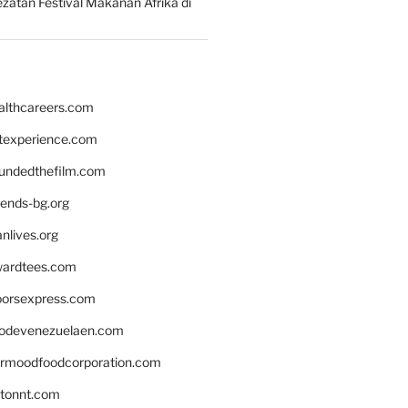
zatan Festival Makanan Afrika di
althcareers.com
ntexperience.com
undedthefilm.com
iends-bg.org
nlives.org
ardtees.com
loorsexpress.com
odevenezuelaen.com
ermoodfoodcorporation.com
stonnt.com