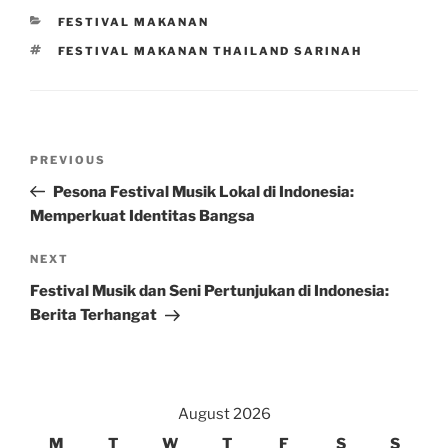
CATEGORIES
FESTIVAL MAKANAN
TAGS
FESTIVAL MAKANAN THAILAND SARINAH
Post
Previous
PREVIOUS
navigation
Post
Pesona Festival Musik Lokal di Indonesia:
Memperkuat Identitas Bangsa
Next
NEXT
Post
Festival Musik dan Seni Pertunjukan di Indonesia:
Berita Terhangat
August 2026
M
T
W
T
F
S
S