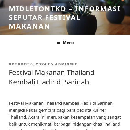
Skip
MIDLETONTKD – INFORMASI
to
SEPUTAR FESTIVAL
content
MAKANAN
Menu
POSTED
OCTOBER 6, 2024
BY
ADMINMID
ON
Festival Makanan Thailand
Kembali Hadir di Sarinah
Festival Makanan Thailand Kembali Hadir di Sarinah
menjadi kabar gembira bagi para pecinta kuliner
Thailand. Acara ini merupakan kesempatan yang sangat
baik untuk menikmati berbagai hidangan khas Thailand