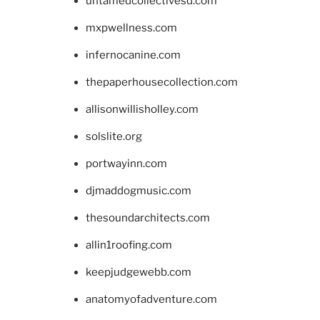
untamedcollectivesd.com
mxpwellness.com
infernocanine.com
thepaperhousecollection.com
allisonwillisholley.com
solslite.org
portwayinn.com
djmaddogmusic.com
thesoundarchitects.com
allin1roofing.com
keepjudgewebb.com
anatomyofadventure.com