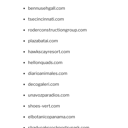
bennusehgall.com
tsecincinnati.com
roderconstructiongroup.com
plazabatai.com
hawkscayresort.com
hellonquads.com
diarioanimales.com
decogaleri.com
unavozparadios.com
shoes-vert.com
elbotanicopanama.com
shadyoaksrockportrvpark.com