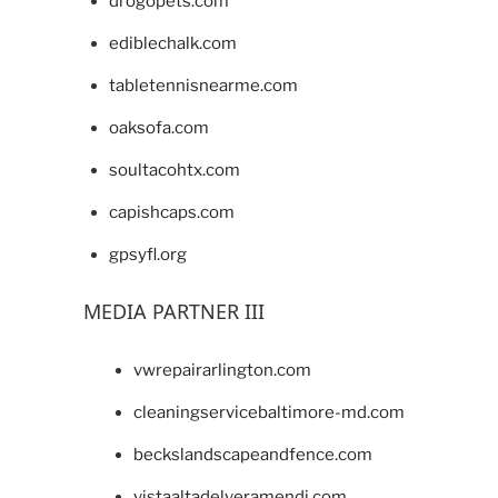
drogopets.com
ediblechalk.com
tabletennisnearme.com
oaksofa.com
soultacohtx.com
capishcaps.com
gpsyfl.org
MEDIA PARTNER III
vwrepairarlington.com
cleaningservicebaltimore-md.com
beckslandscapeandfence.com
vistaaltadelveramendi.com