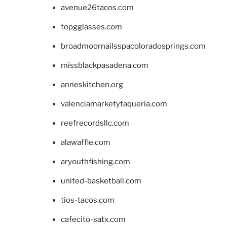
avenue26tacos.com
topgglasses.com
broadmoornailsspacoloradosprings.com
missblackpasadena.com
anneskitchen.org
valenciamarketytaqueria.com
reefrecordsllc.com
alawaffle.com
aryouthfishing.com
united-basketball.com
tios-tacos.com
cafecito-satx.com