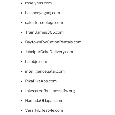
roselynns.com
balanceyoganj.com
salesforceblogs.com
TrainGames365.com
BaytownEvaCationRentals.com
JabalpurCakeDelivery.com
halobjd.com
intelligenceqatar.com
PikaPikaApp.com
takecareofbusinessdfw.org
HamadaOfJapan.com
VersifyLifestyle.com