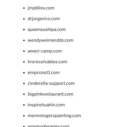
jmpbliss.com
drjorgerico.com
queensushipa.com
wendyweimerdds.com
ameri-camp.com
hrsreceivables.com
empconst1.com
cinderella-support.com
bigpinkrestaurant.com
inspirehuahin.com
memmingerspainting.com
jeremypbeasley.com