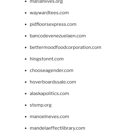
marianlives.org
waywardtees.com
pidfloorsexpress.com
bancodevenezuelaen.com
bettermoodfoodcorporation.com
hingstonnt.com
chooseagender.com
hoverboardssale.com
alaskapolitics.com
stsmp.org
manoelneves.com
mandelaeffectlibrary.com