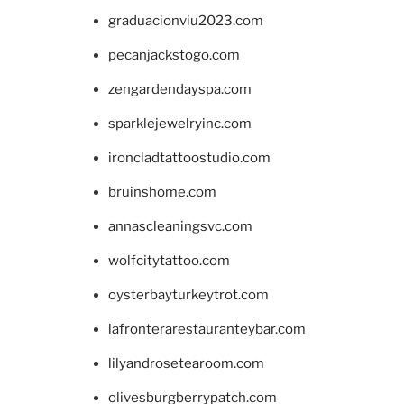
graduacionviu2023.com
pecanjackstogo.com
zengardendayspa.com
sparklejewelryinc.com
ironcladtattoostudio.com
bruinshome.com
annascleaningsvc.com
wolfcitytattoo.com
oysterbayturkeytrot.com
lafronterarestauranteybar.com
lilyandrosetearoom.com
olivesburgberrypatch.com