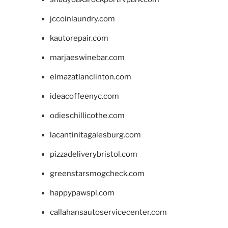
jccoinlaundry.com
kautorepair.com
marjaeswinebar.com
elmazatlanclinton.com
ideacoffeenyc.com
odieschillicothe.com
lacantinitagalesburg.com
pizzadeliverybristol.com
greenstarsmogcheck.com
happypawspl.com
callahansautoservicecenter.com