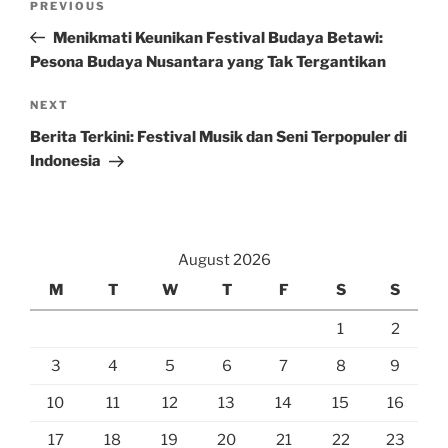
Previous
PREVIOUS
navigation
Post
Menikmati Keunikan Festival Budaya Betawi:
Pesona Budaya Nusantara yang Tak Tergantikan
Next
NEXT
Post
Berita Terkini: Festival Musik dan Seni Terpopuler di
Indonesia
August 2026
M
T
W
T
F
S
S
1
2
3
4
5
6
7
8
9
10
11
12
13
14
15
16
17
18
19
20
21
22
23