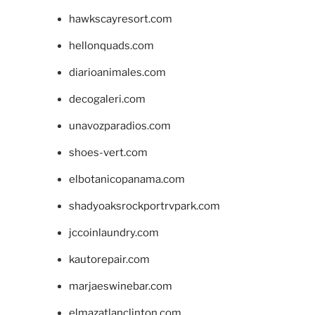
hawkscayresort.com
hellonquads.com
diarioanimales.com
decogaleri.com
unavozparadios.com
shoes-vert.com
elbotanicopanama.com
shadyoaksrockportrvpark.com
jccoinlaundry.com
kautorepair.com
marjaeswinebar.com
elmazatlanclinton.com