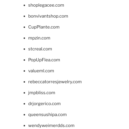
shoplegacee.com
bonvivantshop.com
CupPlante.com
mpzin.com
stcreal.com
PopUpFlea.com
valueml.com
rebeccatorresjewelry.com
jmpbliss.com
drjorgerico.com
queensushipa.com
wendyweimerdds.com