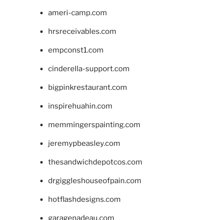
ameri-camp.com
hrsreceivables.com
empconst1.com
cinderella-support.com
bigpinkrestaurant.com
inspirehuahin.com
memmingerspainting.com
jeremypbeasley.com
thesandwichdepotcos.com
drgiggleshouseofpain.com
hotflashdesigns.com
garagenadeau.com