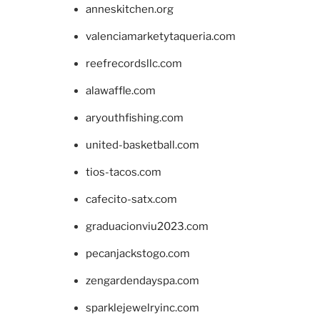
anneskitchen.org
valenciamarketytaqueria.com
reefrecordsllc.com
alawaffle.com
aryouthfishing.com
united-basketball.com
tios-tacos.com
cafecito-satx.com
graduacionviu2023.com
pecanjackstogo.com
zengardendayspa.com
sparklejewelryinc.com