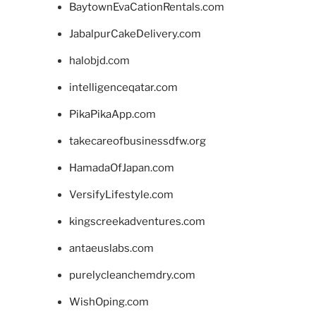
BaytownEvaCationRentals.com
JabalpurCakeDelivery.com
halobjd.com
intelligenceqatar.com
PikaPikaApp.com
takecareofbusinessdfw.org
HamadaOfJapan.com
VersifyLifestyle.com
kingscreekadventures.com
antaeuslabs.com
purelycleanchemdry.com
WishOping.com