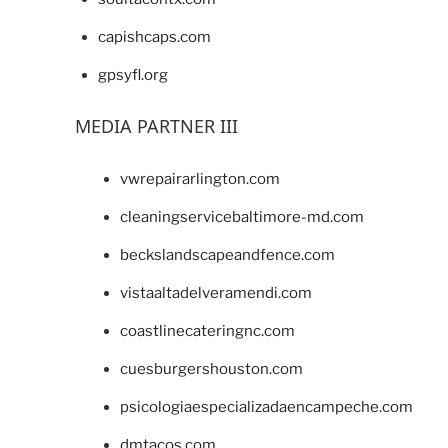
capishcaps.com
gpsyfl.org
MEDIA PARTNER III
vwrepairarlington.com
cleaningservicebaltimore-md.com
beckslandscapeandfence.com
vistaaltadelveramendi.com
coastlinecateringnc.com
cuesburgershouston.com
psicologiaespecializadaencampeche.com
dmtacos.com