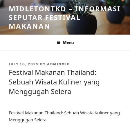
Skip
MIDLETONTKD – INFORMASI
to
SEPUTAR FESTIVAL
content
MAKANAN
Menu
POSTED
JULY 16, 2025
BY
ADMINMID
ON
Festival Makanan Thailand:
Sebuah Wisata Kuliner yang
Menggugah Selera
Festival Makanan Thailand: Sebuah Wisata Kuliner yang
Menggugah Selera