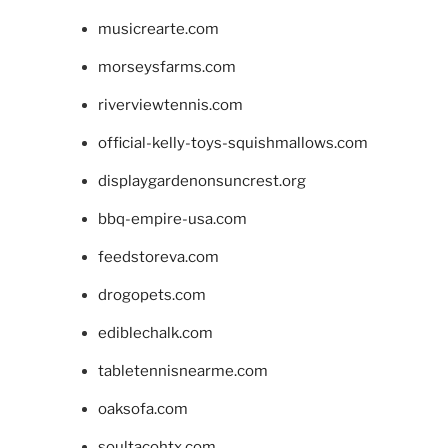
musicrearte.com
morseysfarms.com
riverviewtennis.com
official-kelly-toys-squishmallows.com
displaygardenonsuncrest.org
bbq-empire-usa.com
feedstoreva.com
drogopets.com
ediblechalk.com
tabletennisnearme.com
oaksofa.com
soultacohtx.com