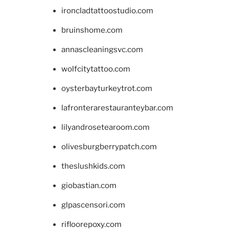
ironcladtattoostudio.com
bruinshome.com
annascleaningsvc.com
wolfcitytattoo.com
oysterbayturkeytrot.com
lafronterarestauranteybar.com
lilyandrosetearoom.com
olivesburgberrypatch.com
theslushkids.com
giobastian.com
glpascensori.com
rifloorepoxy.com