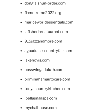
donglaishun-order.com
fiamc-rome2022.org
mariceworldessentials.com
lafisheriarestaurant.com
915jazzandmore.com
aguadulce-countryfair.com
jakehovis.com
bosswingsduluth.com
birminghamautocare.com
tonyscountrykitchen.com
jbellasnailspa.com
mychaihouse.com