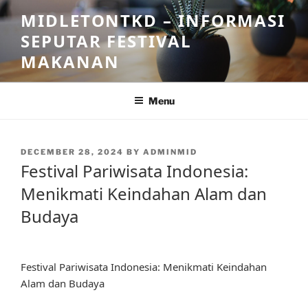
Skip
MIDLETONTKD – INFORMASI
to
SEPUTAR FESTIVAL
content
MAKANAN
Menu
POSTED
DECEMBER 28, 2024
BY
ADMINMID
ON
Festival Pariwisata Indonesia:
Menikmati Keindahan Alam dan
Budaya
Festival Pariwisata Indonesia: Menikmati Keindahan
Alam dan Budaya