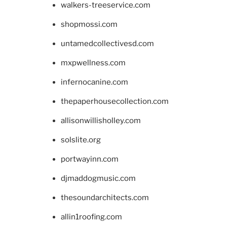
walkers-treeservice.com
shopmossi.com
untamedcollectivesd.com
mxpwellness.com
infernocanine.com
thepaperhousecollection.com
allisonwillisholley.com
solslite.org
portwayinn.com
djmaddogmusic.com
thesoundarchitects.com
allin1roofing.com