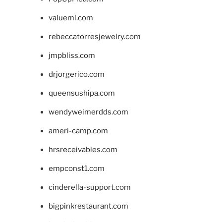
valueml.com
rebeccatorresjewelry.com
jmpbliss.com
drjorgerico.com
queensushipa.com
wendyweimerdds.com
ameri-camp.com
hrsreceivables.com
empconst1.com
cinderella-support.com
bigpinkrestaurant.com