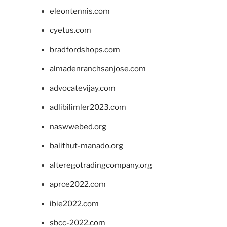
eleontennis.com
cyetus.com
bradfordshops.com
almadenranchsanjose.com
advocatevijay.com
adlibilimler2023.com
naswwebed.org
balithut-manado.org
alteregotradingcompany.org
aprce2022.com
ibie2022.com
sbcc-2022.com