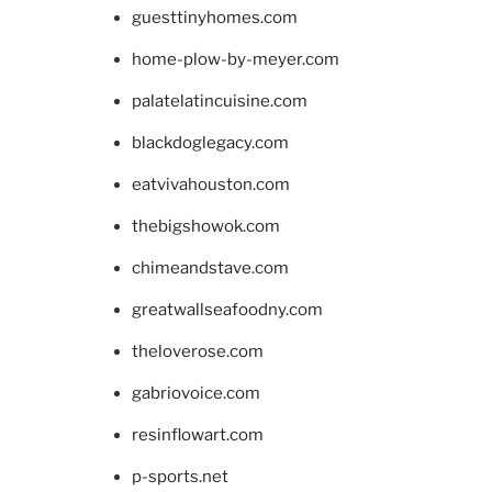
guesttinyhomes.com
home-plow-by-meyer.com
palatelatincuisine.com
blackdoglegacy.com
eatvivahouston.com
thebigshowok.com
chimeandstave.com
greatwallseafoodny.com
theloverose.com
gabriovoice.com
resinflowart.com
p-sports.net