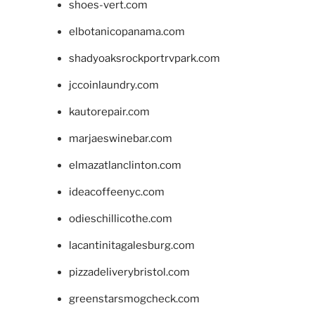
shoes-vert.com
elbotanicopanama.com
shadyoaksrockportrvpark.com
jccoinlaundry.com
kautorepair.com
marjaeswinebar.com
elmazatlanclinton.com
ideacoffeenyc.com
odieschillicothe.com
lacantinitagalesburg.com
pizzadeliverybristol.com
greenstarsmogcheck.com