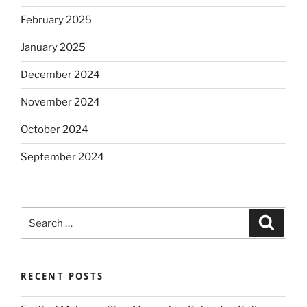
February 2025
January 2025
December 2024
November 2024
October 2024
September 2024
Search
Search
for:
RECENT POSTS