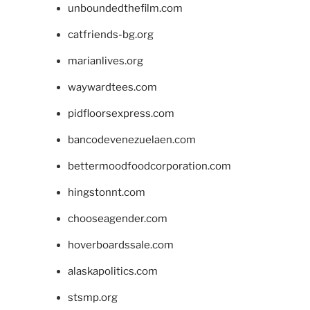
unboundedthefilm.com
catfriends-bg.org
marianlives.org
waywardtees.com
pidfloorsexpress.com
bancodevenezuelaen.com
bettermoodfoodcorporation.com
hingstonnt.com
chooseagender.com
hoverboardssale.com
alaskapolitics.com
stsmp.org