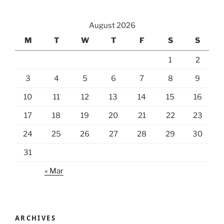
August 2026
M
T
W
T
F
S
S
1
2
3
4
5
6
7
8
9
10
11
12
13
14
15
16
17
18
19
20
21
22
23
24
25
26
27
28
29
30
31
« Mar
ARCHIVES