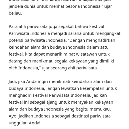
jendela dunia untuk melihat pesona Indonesia,” ujar
beliau.
Para ahli pariwisata juga sepakat bahwa Festival
Pariwisata Indonesia menjadi sarana untuk mengangkat
potensi pariwisata Indonesia. “Dengan menghadirkan
keindahan alam dan budaya Indonesia dalam satu
festival, kita dapat menarik minat wisatawan untuk
datang dan menikmati segala kekayaan yang dimiliki
oleh Indonesia,” ujar seorang ahli pariwisata.
Jadi, jika Anda ingin menikmati keindahan alam dan
budaya Indonesia, jangan lewatkan kesempatan untuk
menghadiri Festival Pariwisata Indonesia. Jadikan
festival ini sebagai ajang untuk merayakan kekayaan
alam dan budaya Indonesia yang begitu memukau.
Ayo, jadikan Indonesia sebagai destinasi pariwisata
unggulan Anda!