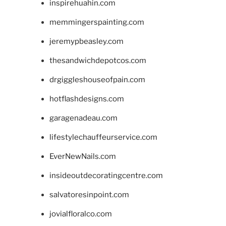
inspirehuahin.com
memmingerspainting.com
jeremypbeasley.com
thesandwichdepotcos.com
drgiggleshouseofpain.com
hotflashdesigns.com
garagenadeau.com
lifestylechauffeurservice.com
EverNewNails.com
insideoutdecoratingcentre.com
salvatoresinpoint.com
jovialfloralco.com