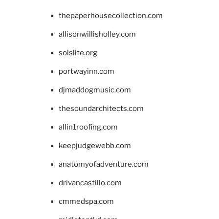
thepaperhousecollection.com
allisonwillisholley.com
solslite.org
portwayinn.com
djmaddogmusic.com
thesoundarchitects.com
allin1roofing.com
keepjudgewebb.com
anatomyofadventure.com
drivancastillo.com
cmmedspa.com