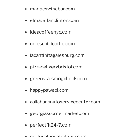
marjaeswinebar.com
elmazatlanclinton.com
ideacoffeenyc.com
odieschillicothe.com
lacantinitagalesburg.com
pizzadeliverybristol.com
greenstarsmogcheck.com
happypawspl.com
callahansautoservicecenter.com
georgiascornermarket.com
perfectfit24-7.com
portugalprivatedriver.com