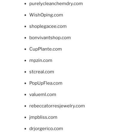
purelycleanchemdry.com
WishOping.com
shoplegacee.com
bonvivantshop.com
CupPlante.com
mpzin.com
stcreal.com
PopUpFlea.com
valueml.com
rebeccatorresjewelry.com
jmpbliss.com
drjorgerico.com