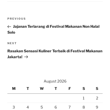
Post
Previous
PREVIOUS
navigation
Post
Jajanan Terlarang di Festival Makanan Non Halal
Solo
Next
NEXT
Post
Rasakan Sensasi Kuliner Terbaik di Festival Makanan
Jakarta!
August 2026
M
T
W
T
F
S
S
1
2
3
4
5
6
7
8
9