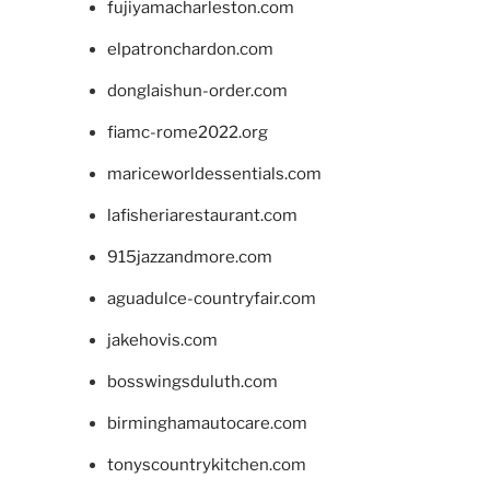
fujiyamacharleston.com
elpatronchardon.com
donglaishun-order.com
fiamc-rome2022.org
mariceworldessentials.com
lafisheriarestaurant.com
915jazzandmore.com
aguadulce-countryfair.com
jakehovis.com
bosswingsduluth.com
birminghamautocare.com
tonyscountrykitchen.com