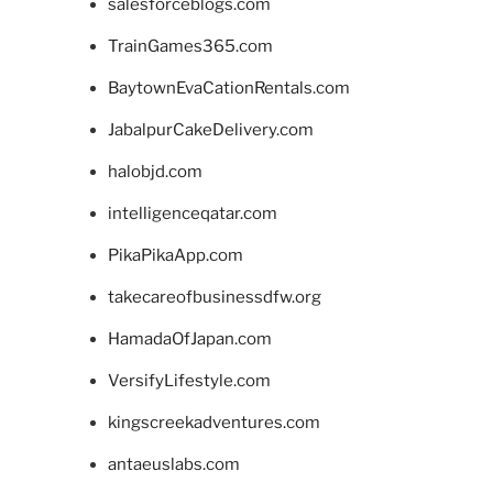
salesforceblogs.com
TrainGames365.com
BaytownEvaCationRentals.com
JabalpurCakeDelivery.com
halobjd.com
intelligenceqatar.com
PikaPikaApp.com
takecareofbusinessdfw.org
HamadaOfJapan.com
VersifyLifestyle.com
kingscreekadventures.com
antaeuslabs.com