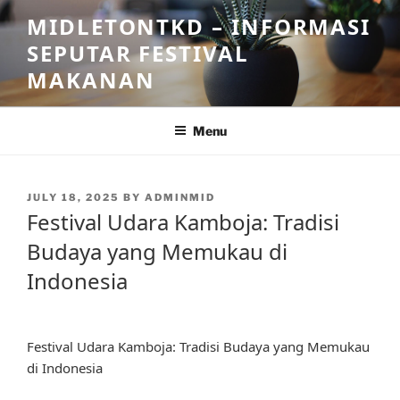
Skip
MIDLETONTKD – INFORMASI
to
SEPUTAR FESTIVAL
content
MAKANAN
Menu
POSTED
JULY 18, 2025
BY
ADMINMID
ON
Festival Udara Kamboja: Tradisi
Budaya yang Memukau di
Indonesia
Festival Udara Kamboja: Tradisi Budaya yang Memukau
di Indonesia