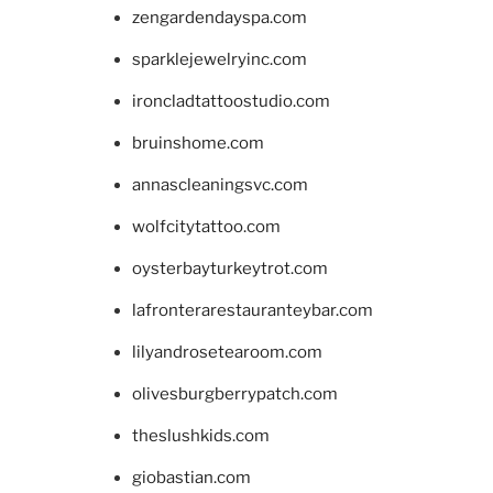
zengardendayspa.com
sparklejewelryinc.com
ironcladtattoostudio.com
bruinshome.com
annascleaningsvc.com
wolfcitytattoo.com
oysterbayturkeytrot.com
lafronterarestauranteybar.com
lilyandrosetearoom.com
olivesburgberrypatch.com
theslushkids.com
giobastian.com