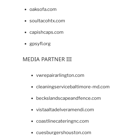
oaksofa.com
soultacohtx.com
capishcaps.com
gpsyfl.org
MEDIA PARTNER III
vwrepairarlington.com
cleaningservicebaltimore-md.com
beckslandscapeandfence.com
vistaaltadelveramendi.com
coastlinecateringnc.com
cuesburgershouston.com