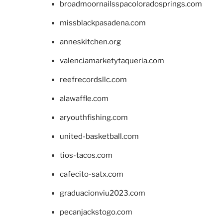
broadmoornailsspacoloradosprings.com
missblackpasadena.com
anneskitchen.org
valenciamarketytaqueria.com
reefrecordsllc.com
alawaffle.com
aryouthfishing.com
united-basketball.com
tios-tacos.com
cafecito-satx.com
graduacionviu2023.com
pecanjackstogo.com