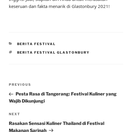
keseruan dan fakta menarik di Glastonbury 2021!
CATEGORIES
BERITA FESTIVAL
TAGS
BERITA FESTIVAL GLASTONBURY
Post
Previous
PREVIOUS
navigation
Post
Pesta Rasa di Tangerang: Festival Kuliner yang
Wajib Dikunjungi
Next
NEXT
Post
Rasakan Sensasi Kuliner Thailand di Festival
Makanan Sarinah