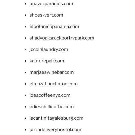
unavozparadios.com
shoes-vert.com
elbotanicopanama.com
shadyoaksrockportrvpark.com
jccoinlaundry.com
kautorepair.com
marjaeswinebar.com
elmazatlanclinton.com
ideacoffeenyc.com
odieschillicothe.com
lacantinitagalesburg.com
pizzadeliverybristol.com