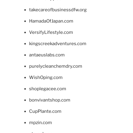
takecareofbusinessdfw.org
HamadaOfJapan.com
VersifyLifestyle.com
kingscreekadventures.com
antaeuslabs.com
purelycleanchemdry.com
WishOping.com
shoplegacee.com
bonvivantshop.com
CupPlante.com
mpzin.com