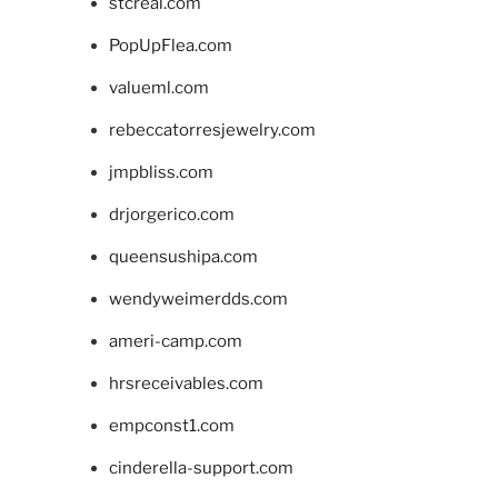
stcreal.com
PopUpFlea.com
valueml.com
rebeccatorresjewelry.com
jmpbliss.com
drjorgerico.com
queensushipa.com
wendyweimerdds.com
ameri-camp.com
hrsreceivables.com
empconst1.com
cinderella-support.com