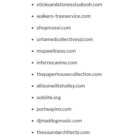
sticksandstonesstudiooh.com
walkers-treeservice.com
shopmossi.com
untamedcollectivesd.com
mxpwellness.com
infernocanine.com
thepaperhousecollection.com
allisonwillisholley.com
solslite.org
portwayinn.com
djmaddogmusic.com
thesoundarchitects.com