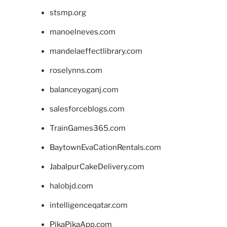
stsmp.org
manoelneves.com
mandelaeffectlibrary.com
roselynns.com
balanceyoganj.com
salesforceblogs.com
TrainGames365.com
BaytownEvaCationRentals.com
JabalpurCakeDelivery.com
halobjd.com
intelligenceqatar.com
PikaPikaApp.com