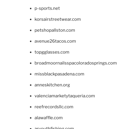
p-sports.net
korsairstreetwear.com
petshopallston.com
avenue26tacos.com
topgglasses.com
broadmoornailsspacoloradosprings.com
missblackpasadena.com
anneskitchen.org
valenciamarketytaqueria.com
reefrecordsllc.com
alawaffle.com
aryouthfishing.com