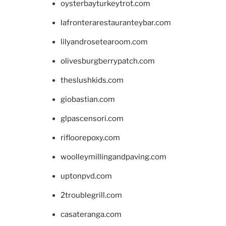
oysterbayturkeytrot.com
lafronterarestauranteybar.com
lilyandrosetearoom.com
olivesburgberrypatch.com
theslushkids.com
giobastian.com
glpascensori.com
rifloorepoxy.com
woolleymillingandpaving.com
uptonpvd.com
2troublegrill.com
casateranga.com