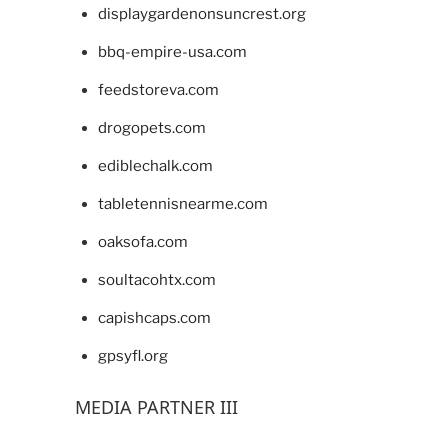
displaygardenonsuncrest.org
bbq-empire-usa.com
feedstoreva.com
drogopets.com
ediblechalk.com
tabletennisnearme.com
oaksofa.com
soultacohtx.com
capishcaps.com
gpsyfl.org
MEDIA PARTNER III