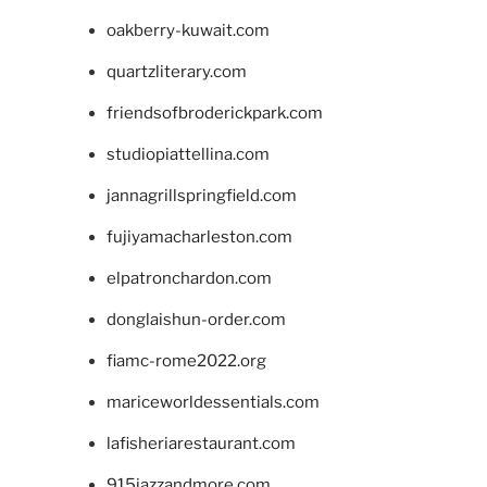
oakberry-kuwait.com
quartzliterary.com
friendsofbroderickpark.com
studiopiattellina.com
jannagrillspringfield.com
fujiyamacharleston.com
elpatronchardon.com
donglaishun-order.com
fiamc-rome2022.org
mariceworldessentials.com
lafisheriarestaurant.com
915jazzandmore.com