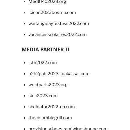
MedItRio2023.org
lcicon2023boston.com
waitangidayfestival2022.com
vacancesscolaires2022.com
MEDIA PARTNER II
isth2022.com
p2b2pabi2023-makassar.com
wocfparis2023.org
sinc2023.com
scdlqatar2022-qa.com
thecolumbiagrill.com
provisionscheeseandwineshoppe.com