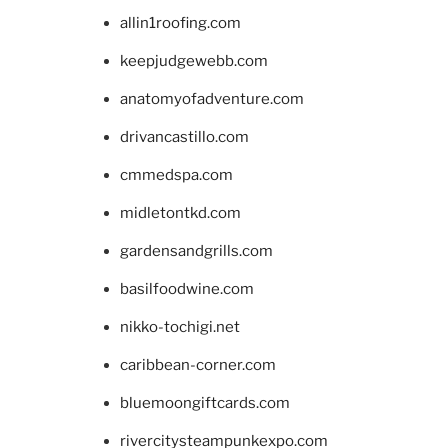
allin1roofing.com
keepjudgewebb.com
anatomyofadventure.com
drivancastillo.com
cmmedspa.com
midletontkd.com
gardensandgrills.com
basilfoodwine.com
nikko-tochigi.net
caribbean-corner.com
bluemoongiftcards.com
rivercitysteampunkexpo.com