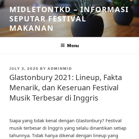
Skip
MIDLETONTKD – INFORMASI
to
SEPUTAR FESTIVAL
content
MAKANAN
Menu
POSTED
JULY 3, 2025
BY
ADMINMID
ON
Glastonbury 2021: Lineup, Fakta
Menarik, dan Keseruan Festival
Musik Terbesar di Inggris
Siapa yang tidak kenal dengan Glastonbury? Festival
musik terbesar di Inggris yang selalu dinantikan setiap
tahunnya. Tidak hanya dikenal dengan lineup yang