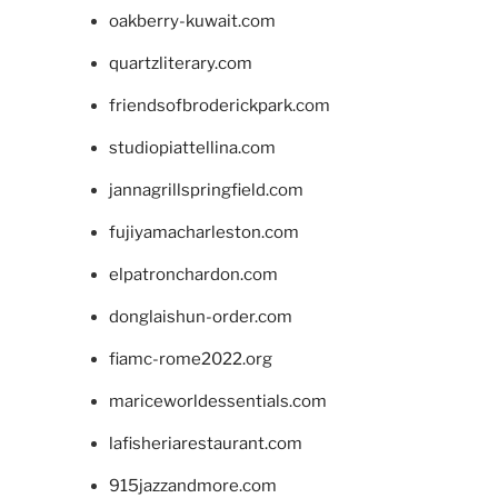
oakberry-kuwait.com
quartzliterary.com
friendsofbroderickpark.com
studiopiattellina.com
jannagrillspringfield.com
fujiyamacharleston.com
elpatronchardon.com
donglaishun-order.com
fiamc-rome2022.org
mariceworldessentials.com
lafisheriarestaurant.com
915jazzandmore.com