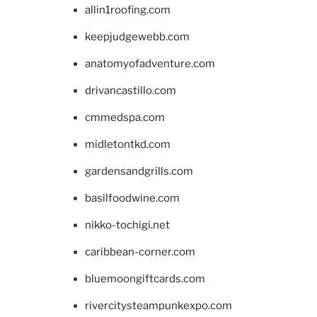
allin1roofing.com
keepjudgewebb.com
anatomyofadventure.com
drivancastillo.com
cmmedspa.com
midletontkd.com
gardensandgrills.com
basilfoodwine.com
nikko-tochigi.net
caribbean-corner.com
bluemoongiftcards.com
rivercitysteampunkexpo.com