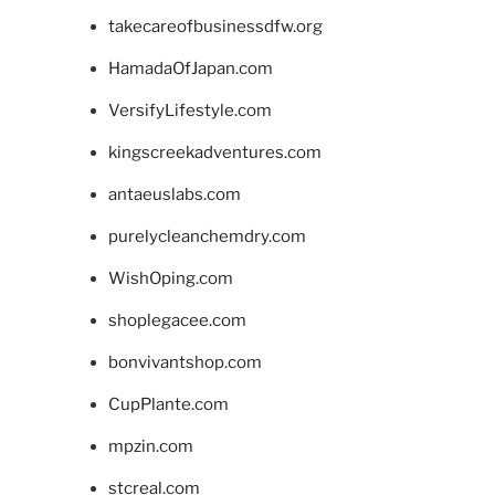
takecareofbusinessdfw.org
HamadaOfJapan.com
VersifyLifestyle.com
kingscreekadventures.com
antaeuslabs.com
purelycleanchemdry.com
WishOping.com
shoplegacee.com
bonvivantshop.com
CupPlante.com
mpzin.com
stcreal.com