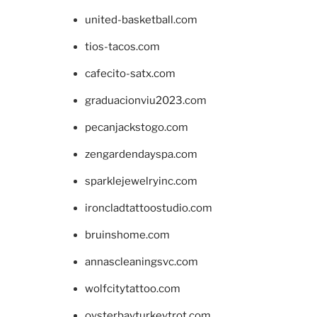
united-basketball.com
tios-tacos.com
cafecito-satx.com
graduacionviu2023.com
pecanjackstogo.com
zengardendayspa.com
sparklejewelryinc.com
ironcladtattoostudio.com
bruinshome.com
annascleaningsvc.com
wolfcitytattoo.com
oysterbayturkeytrot.com