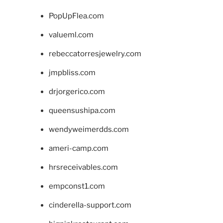
PopUpFlea.com
valueml.com
rebeccatorresjewelry.com
jmpbliss.com
drjorgerico.com
queensushipa.com
wendyweimerdds.com
ameri-camp.com
hrsreceivables.com
empconst1.com
cinderella-support.com