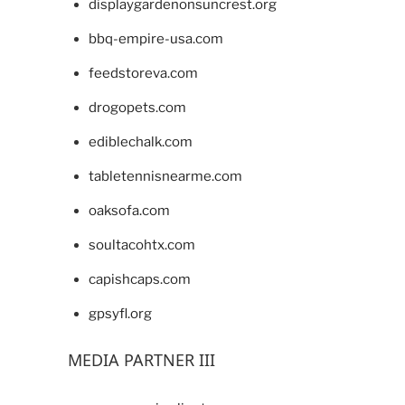
displaygardenonsuncrest.org
bbq-empire-usa.com
feedstoreva.com
drogopets.com
ediblechalk.com
tabletennisnearme.com
oaksofa.com
soultacohtx.com
capishcaps.com
gpsyfl.org
MEDIA PARTNER III