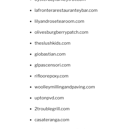
lafronterarestauranteybar.com
lilyandrosetearoom.com
olivesburgberrypatch.com
theslushkids.com
giobastian.com
glpascensori.com
rifloorepoxy.com
woolleymillingandpaving.com
uptonpvd.com
2troublegrill.com
casateranga.com