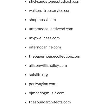
sticksandstonesstudiooh.com
walkers-treeservice.com
shopmossi.com
untamedcollectivesd.com
mxpwellness.com
infernocanine.com
thepaperhousecollection.com
allisonwillisholley.com
solslite.org
portwayinn.com
djmaddogmusic.com
thesoundarchitects.com