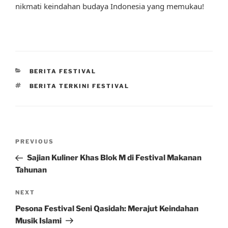
nikmati keindahan budaya Indonesia yang memukau!
CATEGORIES
BERITA FESTIVAL
TAGS
BERITA TERKINI FESTIVAL
Post
Previous
PREVIOUS
navigation
Post
Sajian Kuliner Khas Blok M di Festival Makanan
Tahunan
Next
NEXT
Post
Pesona Festival Seni Qasidah: Merajut Keindahan
Musik Islami