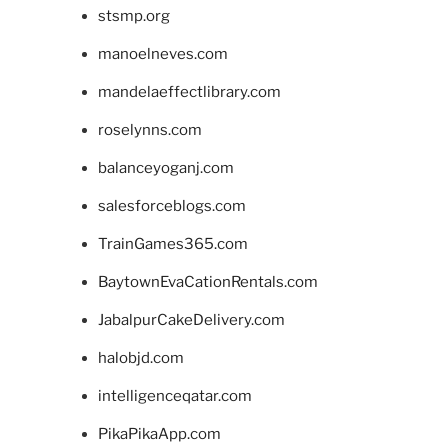
stsmp.org
manoelneves.com
mandelaeffectlibrary.com
roselynns.com
balanceyoganj.com
salesforceblogs.com
TrainGames365.com
BaytownEvaCationRentals.com
JabalpurCakeDelivery.com
halobjd.com
intelligenceqatar.com
PikaPikaApp.com