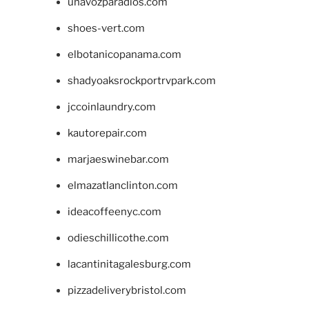
unavozparadios.com
shoes-vert.com
elbotanicopanama.com
shadyoaksrockportrvpark.com
jccoinlaundry.com
kautorepair.com
marjaeswinebar.com
elmazatlanclinton.com
ideacoffeenyc.com
odieschillicothe.com
lacantinitagalesburg.com
pizzadeliverybristol.com