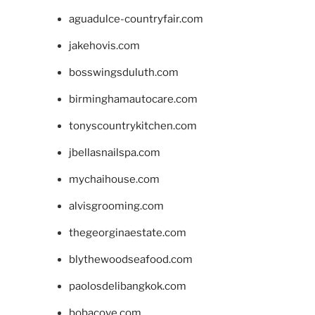
aguadulce-countryfair.com
jakehovis.com
bosswingsduluth.com
birminghamautocare.com
tonyscountrykitchen.com
jbellasnailspa.com
mychaihouse.com
alvisgrooming.com
thegeorginaestate.com
blythewoodseafood.com
paolosdelibangkok.com
bobacove.com