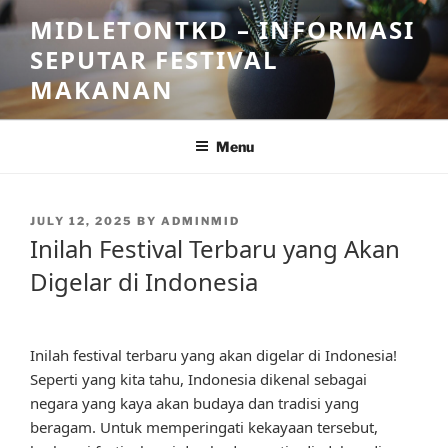
Skip
MIDLETONTKD – INFORMASI
to
SEPUTAR FESTIVAL
content
MAKANAN
Menu
POSTED
JULY 12, 2025
BY
ADMINMID
ON
Inilah Festival Terbaru yang Akan
Digelar di Indonesia
Inilah festival terbaru yang akan digelar di Indonesia!
Seperti yang kita tahu, Indonesia dikenal sebagai
negara yang kaya akan budaya dan tradisi yang
beragam. Untuk memperingati kekayaan tersebut,