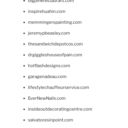
bigpinkrestaurant.com
inspirehuahin.com
memmingerspainting.com
jeremypbeasley.com
thesandwichdepotcos.com
drgiggleshouseofpain.com
hotflashdesigns.com
garagenadeau.com
lifestylechauffeurservice.com
EverNewNails.com
insideoutdecoratingcentre.com
salvatoresinpoint.com