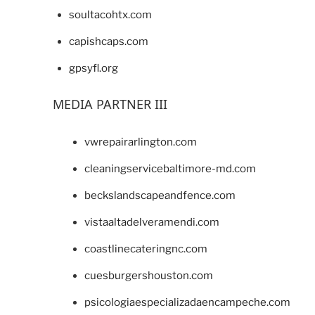
soultacohtx.com
capishcaps.com
gpsyfl.org
MEDIA PARTNER III
vwrepairarlington.com
cleaningservicebaltimore-md.com
beckslandscapeandfence.com
vistaaltadelveramendi.com
coastlinecateringnc.com
cuesburgershouston.com
psicologiaespecializadaencampeche.com