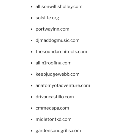
allisonwillisholley.com
solslite.org
portwayinn.com
djmaddogmusic.com
thesoundarchitects.com
allin1roofing.com
keepjudgewebb.com
anatomyofadventure.com
drivancastillo.com
cmmedspa.com
midletontkd.com
gardensandgrills.com