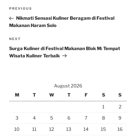
Post
Previous
PREVIOUS
navigation
Post
Nikmati Sensasi Kuliner Beragam di Festival
Makanan Haram Solo
Next
NEXT
Post
Surga Kuliner di Festival Makanan Blok M: Tempat
Wisata Kuliner Terbaik
August 2026
M
T
W
T
F
S
S
1
2
3
4
5
6
7
8
9
10
11
12
13
14
15
16