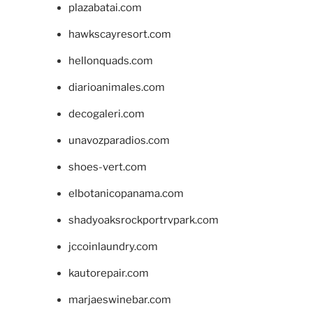
plazabatai.com
hawkscayresort.com
hellonquads.com
diarioanimales.com
decogaleri.com
unavozparadios.com
shoes-vert.com
elbotanicopanama.com
shadyoaksrockportrvpark.com
jccoinlaundry.com
kautorepair.com
marjaeswinebar.com