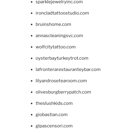
sparklejewelryinc.com
ironcladtattoostudio.com
bruinshome.com
annascleaningsvc.com
wolfcitytattoo.com
oysterbayturkeytrot.com
lafronterarestauranteybar.com
lilyandrosetearoom.com
olivesburgberrypatch.com
theslushkids.com
giobastian.com
glpascensori.com