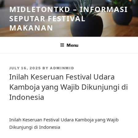
Skip
MIDLETONTKD – INFORMASI
to
SEPUTAR FESTIVAL
content
MAKANAN
Menu
POSTED
JULY 16, 2025
BY
ADMINMID
ON
Inilah Keseruan Festival Udara
Kamboja yang Wajib Dikunjungi di
Indonesia
Inilah Keseruan Festival Udara Kamboja yang Wajib
Dikunjungi di Indonesia