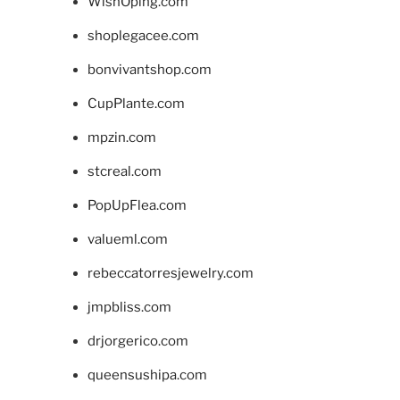
WishOping.com
shoplegacee.com
bonvivantshop.com
CupPlante.com
mpzin.com
stcreal.com
PopUpFlea.com
valueml.com
rebeccatorresjewelry.com
jmpbliss.com
drjorgerico.com
queensushipa.com