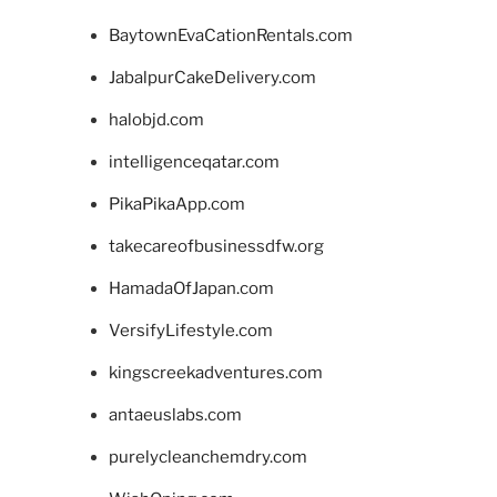
BaytownEvaCationRentals.com
JabalpurCakeDelivery.com
halobjd.com
intelligenceqatar.com
PikaPikaApp.com
takecareofbusinessdfw.org
HamadaOfJapan.com
VersifyLifestyle.com
kingscreekadventures.com
antaeuslabs.com
purelycleanchemdry.com