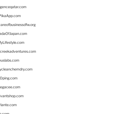
ligenceqatar.com
PikaApp.com
careofbusinessdfw.org
daOfJapan.com
fyLifestyle.com
screekadventures.com
euslabs.com
lycleanchemdry.com
Oping.com
legacee.com
ivantshop.com
lante.com
n.com