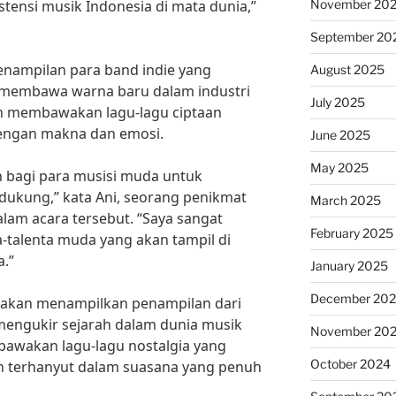
November 20
tensi musik Indonesia di mata dunia,”
September 20
 penampilan para band indie yang
August 2025
 membawa warna baru dalam industri
July 2025
n membawakan lagu-lagu ciptaan
engan makna dan emosi.
June 2025
May 2025
h bagi para musisi muda untuk
dukung,” kata Ani, seorang penikmat
March 2025
alam acara tersebut. “Saya sangat
February 2025
a-talenta muda yang akan tampil di
a.”
January 2025
December 20
ga akan menampilkan penampilan dari
 mengukir sejarah dalam dunia musik
November 20
awakan lagu-lagu nostalgia yang
October 2024
 terhanyut dalam suasana yang penuh