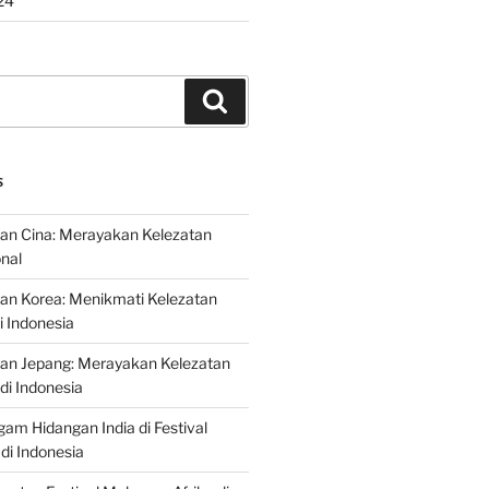
24
Search
S
an Cina: Merayakan Kelezatan
onal
an Korea: Menikmati Kelezatan
i Indonesia
nan Jepang: Merayakan Kelezatan
di Indonesia
gam Hidangan India di Festival
di Indonesia