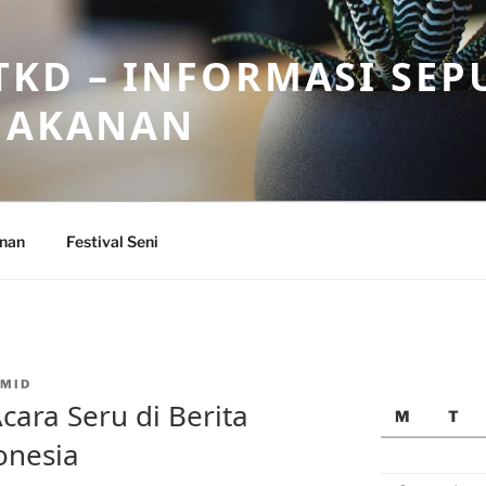
KD – INFORMASI SEP
 MAKANAN
anan
Festival Seni
MID
cara Seru di Berita
M
T
onesia