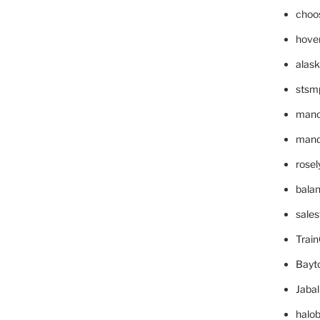
choo
hove
alask
stsm
mano
mande
rose
bala
sale
Trai
Bayt
Jaba
halo