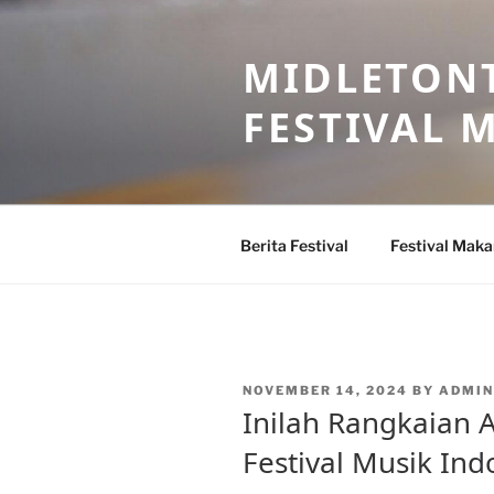
Skip
to
MIDLETONT
content
FESTIVAL
Berita Festival
Festival Mak
POSTED
NOVEMBER 14, 2024
BY
ADMIN
ON
Inilah Rangkaian A
Festival Musik Ind