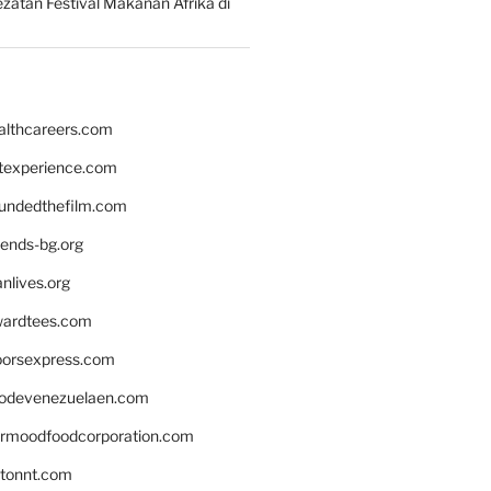
zatan Festival Makanan Afrika di
althcareers.com
ntexperience.com
undedthefilm.com
iends-bg.org
nlives.org
ardtees.com
loorsexpress.com
odevenezuelaen.com
ermoodfoodcorporation.com
stonnt.com