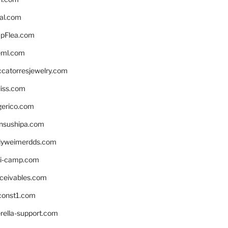
eal.com
pFlea.com
eml.com
ccatorresjewelry.com
liss.com
gerico.com
nsushipa.com
yweimerdds.com
i-camp.com
eceivables.com
onst1.com
rella-support.com