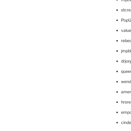
stcr
PopU
valu
rebe
jmpb
drjor
quee
wend
amer
hrsr
empc
cinde