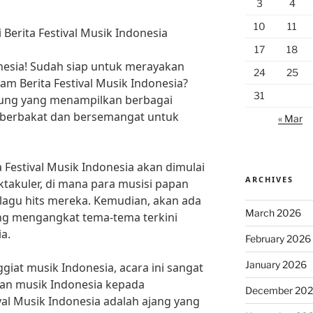
3
4
10
11
 Berita Festival Musik Indonesia
17
18
nesia! Sudah siap untuk merayakan
24
25
am Berita Festival Musik Indonesia?
31
gung yang menampilkan berbagai
g berbakat dan bersemangat untuk
« Mar
a Festival Musik Indonesia akan dimulai
ARCHIVES
akuler, di mana para musisi papan
agu hits mereka. Kemudian, akan ada
March 2026
ang mengangkat tema-tema terkini
a.
February 2026
January 2026
giat musik Indonesia, acara ini sangat
an musik Indonesia kepada
December 20
ival Musik Indonesia adalah ajang yang