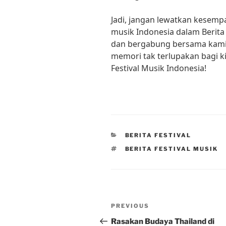
Jadi, jangan lewatkan kesem
musik Indonesia dalam Berita 
dan bergabung bersama kami
memori tak terlupakan bagi k
Festival Musik Indonesia!
CATEGORIES
BERITA FESTIVAL
TAGS
BERITA FESTIVAL MUSIK
Post
Previous
PREVIOUS
navigation
Post
Rasakan Budaya Thailand di