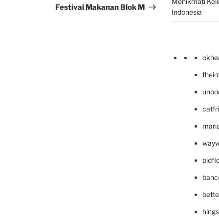
Menikmati Kele
Festival Makanan Blok M
Indonesia
okhe
thei
unbo
catfr
maria
wayw
pidf
banc
bett
hing