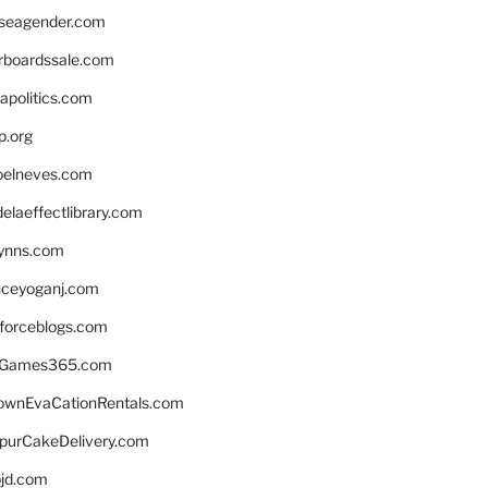
seagender.com
rboardssale.com
apolitics.com
p.org
elneves.com
laeffectlibrary.com
lynns.com
nceyoganj.com
sforceblogs.com
nGames365.com
ownEvaCationRentals.com
lpurCakeDelivery.com
bjd.com