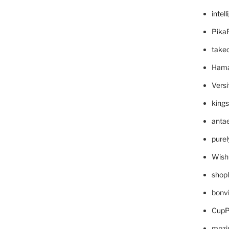
intel
Pika
take
Hama
Versi
king
anta
pure
Wish
shop
bonv
CupP
mpzi