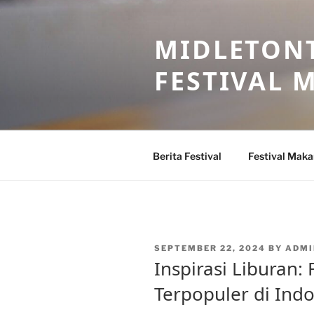
Skip
to
MIDLETONT
content
FESTIVAL
Berita Festival
Festival Mak
POSTED
SEPTEMBER 22, 2024
BY
ADMI
ON
Inspirasi Liburan: 
Terpopuler di Ind