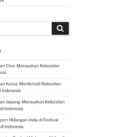
24
Search
S
an Cina: Merayakan Kelezatan
onal
an Korea: Menikmati Kelezatan
i Indonesia
nan Jepang: Merayakan Kelezatan
di Indonesia
gam Hidangan India di Festival
di Indonesia