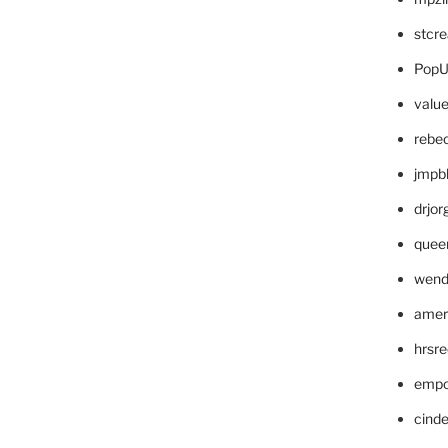
stcr
PopU
valu
rebe
jmpb
drjor
quee
wend
amer
hrsr
empc
cinde