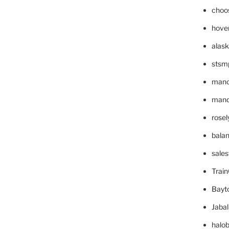
choo
hove
alask
stsm
mano
mande
rose
bala
sale
Trai
Bayt
Jaba
halo