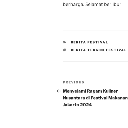
berharga. Selamat berlibur!
CATEGORIES
BERITA FESTIVAL
TAGS
BERITA TERKINI FESTIVAL
Post
Previous
PREVIOUS
navigation
Post
Menyelami Ragam Kuliner
Nusantara di Festival Makanan
Jakarta 2024