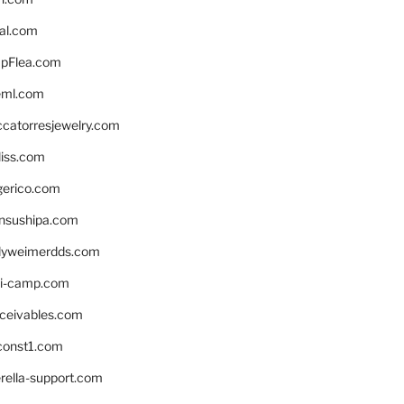
eal.com
pFlea.com
eml.com
ccatorresjewelry.com
liss.com
gerico.com
nsushipa.com
yweimerdds.com
i-camp.com
eceivables.com
onst1.com
rella-support.com