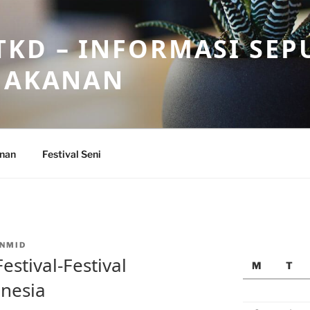
KD – INFORMASI SEP
 MAKANAN
anan
Festival Seni
NMID
Festival-Festival
M
T
onesia