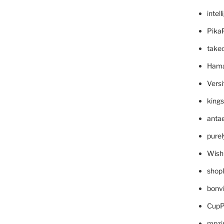
intel
Pika
take
Hama
Versi
king
anta
pure
Wish
shop
bonv
CupP
mpzi