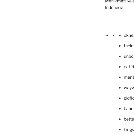
Menikmati Kele
Indonesia
okhe
thei
unbo
catfr
maria
wayw
pidf
banc
bett
hing