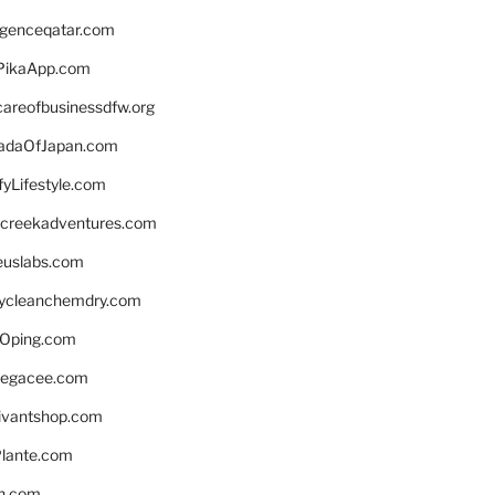
ligenceqatar.com
PikaApp.com
careofbusinessdfw.org
daOfJapan.com
fyLifestyle.com
screekadventures.com
euslabs.com
lycleanchemdry.com
Oping.com
legacee.com
ivantshop.com
lante.com
n.com