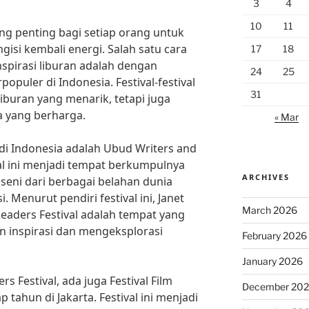
3
4
10
11
yang penting bagi setiap orang untuk
isi kembali energi. Salah satu cara
17
18
spirasi liburan adalah dengan
24
25
rpopuler di Indonesia. Festival-festival
31
iburan yang menarik, tetapi juga
 yang berharga.
« Mar
r di Indonesia adalah Ubud Writers and
ival ini menjadi tempat berkumpulnya
ARCHIVES
seni dari berbagai belahan dunia
. Menurut pendiri festival ini, Janet
March 2026
eaders Festival adalah tempat yang
inspirasi dan mengeksplorasi
February 2026
January 2026
s Festival, ada juga Festival Film
December 20
 tahun di Jakarta. Festival ini menjadi