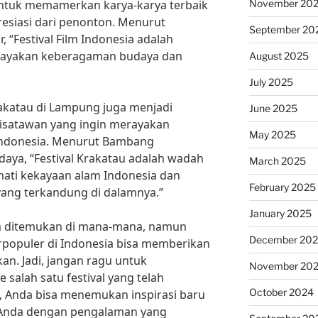
November 20
untuk memamerkan karya-karya terbaik
siasi dari penonton. Menurut
September 20
, “Festival Film Indonesia adalah
rayakan keberagaman budaya dan
August 2025
July 2025
rakatau di Lampung juga menjadi
June 2025
wisatawan yang ingin merayakan
May 2025
Indonesia. Menurut Bambang
daya, “Festival Krakatau adalah wadah
March 2025
ati kekayaan alam Indonesia dan
February 2025
yang terkandung di dalamnya.”
January 2025
sa ditemukan di mana-mana, namun
December 20
terpopuler di Indonesia bisa memberikan
an. Jadi, jangan ragu untuk
November 20
salah satu festival yang telah
October 2024
u, Anda bisa menemukan inspirasi baru
 Anda dengan pengalaman yang