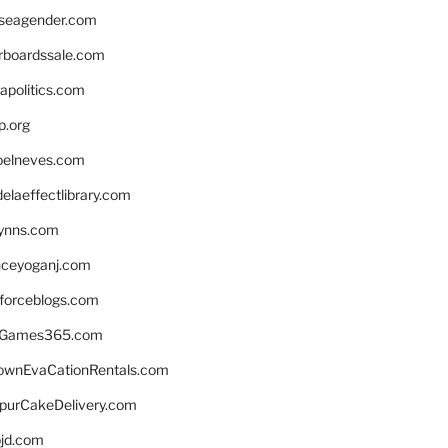
seagender.com
rboardssale.com
apolitics.com
p.org
elneves.com
laeffectlibrary.com
lynns.com
nceyoganj.com
sforceblogs.com
nGames365.com
ownEvaCationRentals.com
lpurCakeDelivery.com
bjd.com