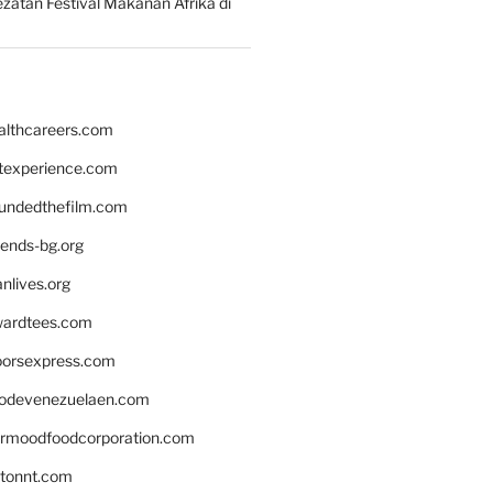
zatan Festival Makanan Afrika di
althcareers.com
ntexperience.com
undedthefilm.com
iends-bg.org
nlives.org
ardtees.com
loorsexpress.com
odevenezuelaen.com
ermoodfoodcorporation.com
stonnt.com