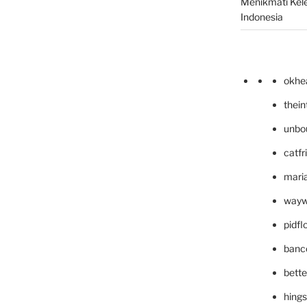
Menikmati Kele
Indonesia
okhe
thei
unbo
catfr
maria
wayw
pidf
banc
bett
hing