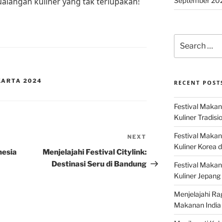
September 20
alangan kuliner yang tak terlupakan!
Search
for:
KARTA 2024
RECENT POST
Festival Makan
Kuliner Tradisi
Festival Makan
NEXT
Next
Kuliner Korea d
Post
nesia
Menjelajahi Festival Citylink:
Destinasi Seru di Bandung
Festival Maka
Kuliner Jepang 
Menjelajahi Ra
Makanan India 