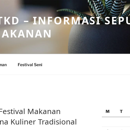
KD – INFORMASI SEP
 MAKANAN
anan
Festival Seni
 Festival Makanan
M
T
na Kuliner Tradisional