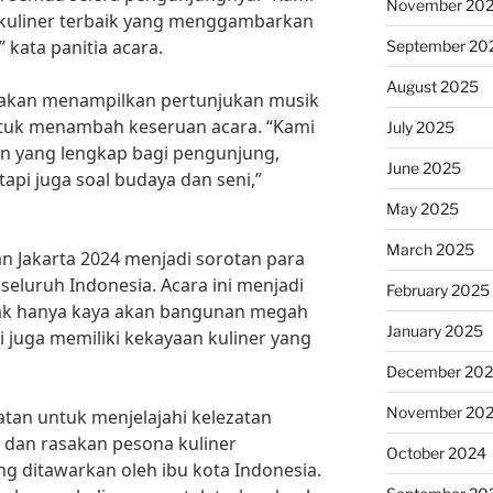
November 20
-kuliner terbaik yang menggambarkan
kata panitia acara.
September 20
August 2025
uga akan menampilkan pertunjukan musik
 untuk menambah keseruan acara. “Kami
July 2025
n yang lengkap bagi pengunjung,
June 2025
api juga soal budaya dan seni,”
May 2025
March 2025
an Jakarta 2024 menjadi sorotan para
 seluruh Indonesia. Acara ini menjadi
February 2025
idak hanya kaya akan bangunan megah
January 2025
i juga memiliki kekayaan kuliner yang
December 20
November 20
atan untuk menjelajahi kelezatan
4 dan rasakan pesona kuliner
October 2024
ng ditawarkan oleh ibu kota Indonesia.