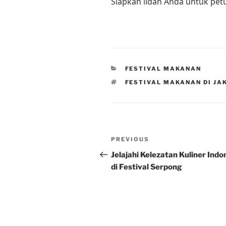
Siapkan lidah Anda untuk petu
CATEGORIES
FESTIVAL MAKANAN
TAGS
FESTIVAL MAKANAN DI JA
Post
Previous
PREVIOUS
navigation
Post
Jelajahi Kelezatan Kuliner Indo
di Festival Serpong