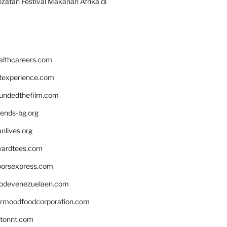
zatan Festival Makanan Afrika di
althcareers.com
ntexperience.com
undedthefilm.com
iends-bg.org
nlives.org
ardtees.com
loorsexpress.com
odevenezuelaen.com
ermoodfoodcorporation.com
stonnt.com