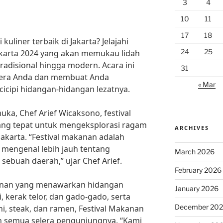
3
4
10
11
17
18
uliner terbaik di Jakarta? Jelajahi
24
25
akarta 2024 yang akan memukau lidah
radisional hingga modern. Acara ini
31
lera Anda dan membuat Anda
« Mar
icipi hidangan-hidangan lezatnya.
ka, Chef Arief Wicaksono, festival
ng tepat untuk mengeksplorasi ragam
ARCHIVES
Jakarta. “Festival makanan adalah
mengenal lebih jauh tentang
March 2026
 sebuah daerah,” ujar Chef Arief.
February 2026
nan yang menawarkan hidangan
January 2026
i, kerak telor, dan gado-gado, serta
December 20
i, steak, dan ramen, Festival Makanan
 semua selera pengunjungnya. “Kami