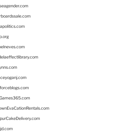
seagender.com
rboardssale.com
apolitics.com
p.org
elneves.com
laeffectlibrary.com
lynns.com
nceyoganj.com
sforceblogs.com
nGames365.com
ownEvaCationRentals.com
lpurCakeDelivery.com
bjd.com