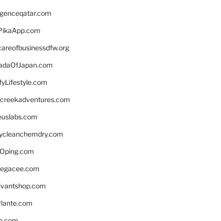
ligenceqatar.com
PikaApp.com
careofbusinessdfw.org
daOfJapan.com
fyLifestyle.com
screekadventures.com
euslabs.com
lycleanchemdry.com
Oping.com
legacee.com
ivantshop.com
lante.com
n.com