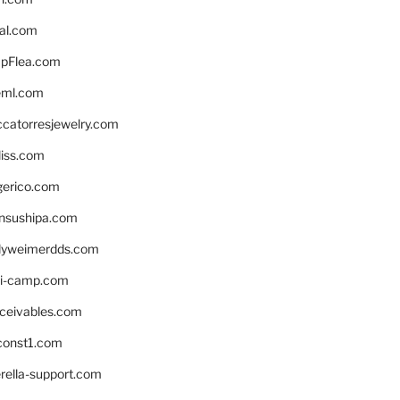
eal.com
pFlea.com
eml.com
ccatorresjewelry.com
liss.com
gerico.com
nsushipa.com
yweimerdds.com
i-camp.com
eceivables.com
onst1.com
rella-support.com