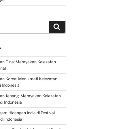
24
Search
S
an Cina: Merayakan Kelezatan
onal
an Korea: Menikmati Kelezatan
i Indonesia
nan Jepang: Merayakan Kelezatan
di Indonesia
gam Hidangan India di Festival
di Indonesia