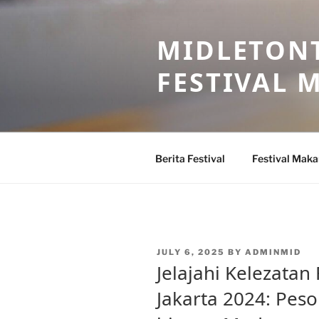
Skip
to
MIDLETONT
content
FESTIVAL
Berita Festival
Festival Mak
POSTED
JULY 6, 2025
BY
ADMINMID
ON
Jelajahi Kelezatan
Jakarta 2024: Peso