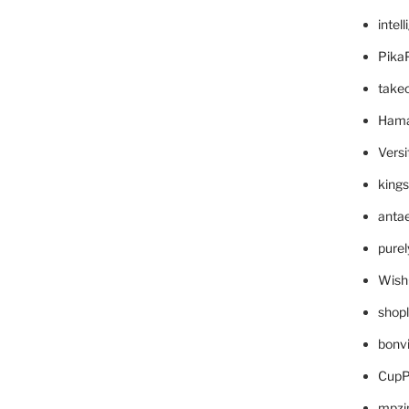
intel
Pika
take
Hama
Versi
king
anta
pure
Wish
shop
bonv
CupP
mpzi