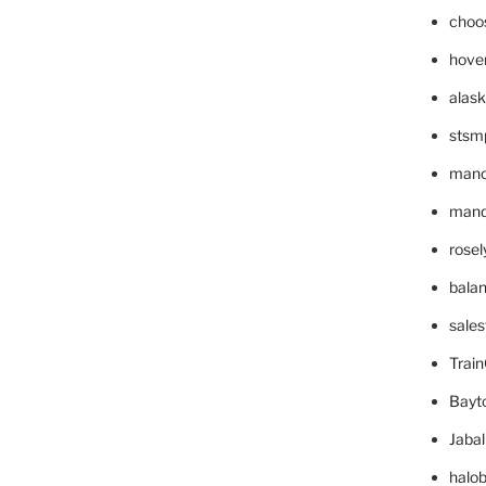
choo
hove
alask
stsm
mano
mande
rose
bala
sale
Trai
Bayt
Jaba
halo