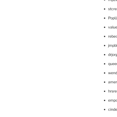
stcr
PopU
valu
rebe
jmpb
drjor
quee
wend
amer
hrsr
empc
cinde