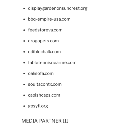
displaygardenonsuncrest.org
bbq-empire-usa.com
feedstoreva.com
drogopets.com
ediblechalk.com
tabletennisnearme.com
oaksofa.com
soultacohtx.com
capishcaps.com
gpsyfl.org
MEDIA PARTNER III