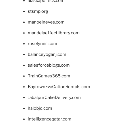
alaskapolitics.com
stsmp.org
manoelneves.com
mandelaeffectlibrary.com
roselynns.com
balanceyoganj.com
salesforceblogs.com
TrainGames365.com
BaytownEvaCationRentals.com
JabalpurCakeDelivery.com
halobjd.com
intelligenceqatar.com