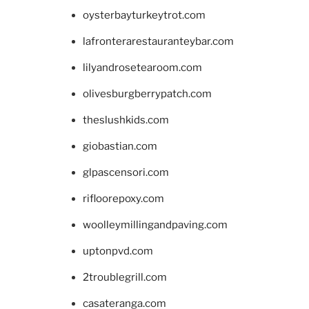
oysterbayturkeytrot.com
lafronterarestauranteybar.com
lilyandrosetearoom.com
olivesburgberrypatch.com
theslushkids.com
giobastian.com
glpascensori.com
rifloorepoxy.com
woolleymillingandpaving.com
uptonpvd.com
2troublegrill.com
casateranga.com