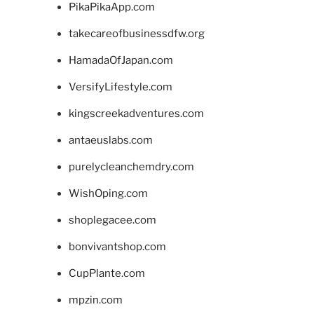
PikaPikaApp.com
takecareofbusinessdfw.org
HamadaOfJapan.com
VersifyLifestyle.com
kingscreekadventures.com
antaeuslabs.com
purelycleanchemdry.com
WishOping.com
shoplegacee.com
bonvivantshop.com
CupPlante.com
mpzin.com