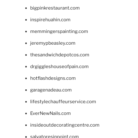
bigpinkrestaurant.com
inspirehuahin.com
memmingerspainting.com
jeremypbeasley.com
thesandwichdepotcos.com
drgiggleshouseofpain.com
hotflashdesigns.com
garagenadeau.com
lifestylechauffeurservice.com
EverNewNails.com
insideoutdecoratingcentre.com
salvatoresinpoint.com