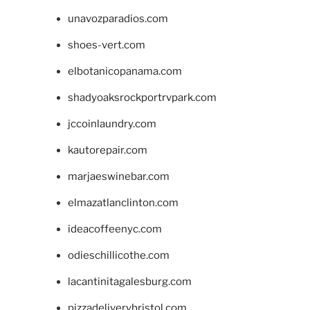
unavozparadios.com
shoes-vert.com
elbotanicopanama.com
shadyoaksrockportrvpark.com
jccoinlaundry.com
kautorepair.com
marjaeswinebar.com
elmazatlanclinton.com
ideacoffeenyc.com
odieschillicothe.com
lacantinitagalesburg.com
pizzadeliverybristol.com