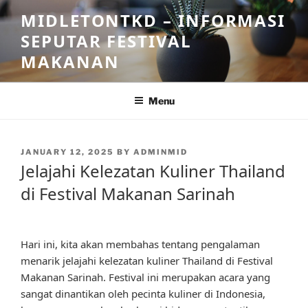
Skip
MIDLETONTKD – INFORMASI
to
SEPUTAR FESTIVAL
content
MAKANAN
Menu
POSTED
JANUARY 12, 2025
BY
ADMINMID
ON
Jelajahi Kelezatan Kuliner Thailand
di Festival Makanan Sarinah
Hari ini, kita akan membahas tentang pengalaman
menarik jelajahi kelezatan kuliner Thailand di Festival
Makanan Sarinah. Festival ini merupakan acara yang
sangat dinantikan oleh pecinta kuliner di Indonesia,