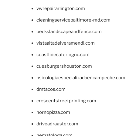
vwrepairarlington.com
cleaningservicebaltimore-md.com
beckslandscapeandfence.com
vistaaltadelveramendi.com
coastlinecateringnc.com
cuesburgershouston.com
psicologiaespecializadaencampeche.com
dmtacos.com
crescentstreetprinting.com
hornopizza.com
driveadragster.com
hematologa.com