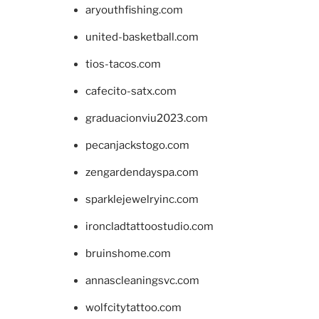
aryouthfishing.com
united-basketball.com
tios-tacos.com
cafecito-satx.com
graduacionviu2023.com
pecanjackstogo.com
zengardendayspa.com
sparklejewelryinc.com
ironcladtattoostudio.com
bruinshome.com
annascleaningsvc.com
wolfcitytattoo.com