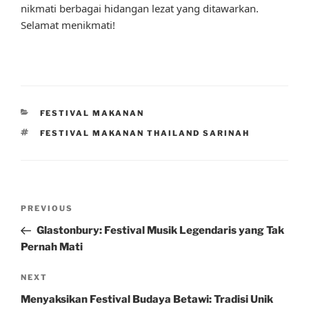
nikmati berbagai hidangan lezat yang ditawarkan.
Selamat menikmati!
CATEGORIES
FESTIVAL MAKANAN
TAGS
FESTIVAL MAKANAN THAILAND SARINAH
Post
Previous
PREVIOUS
navigation
Post
Glastonbury: Festival Musik Legendaris yang Tak
Pernah Mati
Next
NEXT
Post
Menyaksikan Festival Budaya Betawi: Tradisi Unik