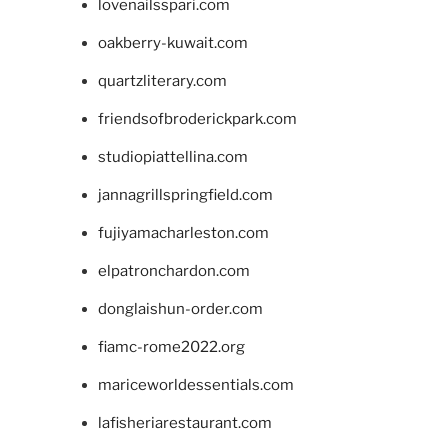
lovenailsspari.com
oakberry-kuwait.com
quartzliterary.com
friendsofbroderickpark.com
studiopiattellina.com
jannagrillspringfield.com
fujiyamacharleston.com
elpatronchardon.com
donglaishun-order.com
fiamc-rome2022.org
mariceworldessentials.com
lafisheriarestaurant.com