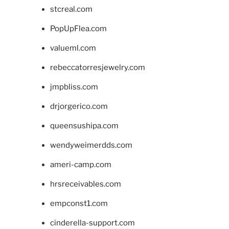
stcreal.com
PopUpFlea.com
valueml.com
rebeccatorresjewelry.com
jmpbliss.com
drjorgerico.com
queensushipa.com
wendyweimerdds.com
ameri-camp.com
hrsreceivables.com
empconst1.com
cinderella-support.com