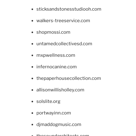
sticksandstonesstudiooh.com
walkers-treeservice.com
shopmossi.com
untamedcollectivesd.com
mxpwellness.com
infernocanine.com
thepaperhousecollection.com
allisonwillisholley.com
solslite.org
portwayinn.com
djmaddogmusic.com
thesoundarchitects.com