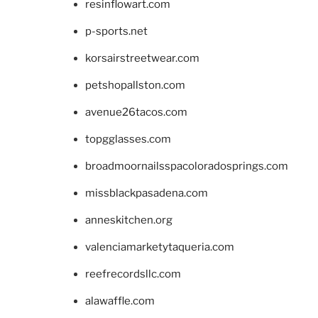
resinflowart.com
p-sports.net
korsairstreetwear.com
petshopallston.com
avenue26tacos.com
topgglasses.com
broadmoornailsspacoloradosprings.com
missblackpasadena.com
anneskitchen.org
valenciamarketytaqueria.com
reefrecordsllc.com
alawaffle.com